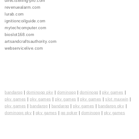
directselling-pro.com
revenuealarm.com
lurab.com
ignitioncoilguide.com
mytechcomputer.com
bioslot168.com
artsandcraftsauthority.com
webservicelive.com
bandarqq
|
dominoqq pkv
|
dominoqq
|
dominoqq
|
pkv games
|
pkv games
|
pkv games
|
pkv games
|
pkv games
|
slot maxwin
|
pkv games
|
bandarqq
|
bandarqq
|
pkv games
|
bandarqq pkv
|
dominoqq pkv
|
pkv games
|
qq poker
|
dominoqq
|
pkv games