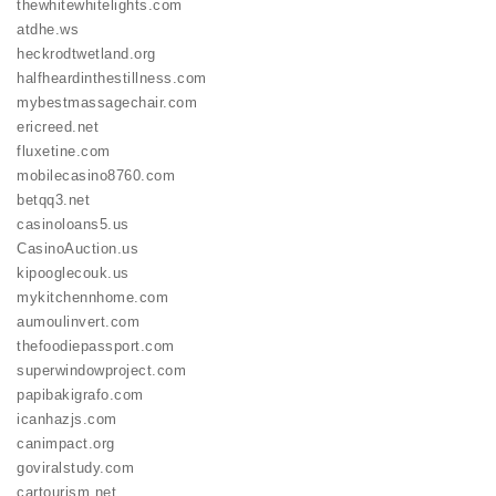
thewhitewhitelights.com
atdhe.ws
heckrodtwetland.org
halfheardinthestillness.com
mybestmassagechair.com
ericreed.net
fluxetine.com
mobilecasino8760.com
betqq3.net
casinoloans5.us
CasinoAuction.us
kipooglecouk.us
mykitchennhome.com
aumoulinvert.com
thefoodiepassport.com
superwindowproject.com
papibakigrafo.com
icanhazjs.com
canimpact.org
goviralstudy.com
cartourism.net