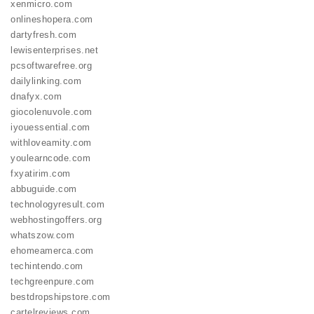
xenmicro.com
onlineshopera.com
dartyfresh.com
lewisenterprises.net
pcsoftwarefree.org
dailylinking.com
dnafyx.com
giocolenuvole.com
iyouessential.com
withloveamity.com
youlearncode.com
fxyatirim.com
abbuguide.com
technologyresult.com
webhostingoffers.org
whatszow.com
ehomeamerca.com
techintendo.com
techgreenpure.com
bestdropshipstore.com
cartelreviews.com