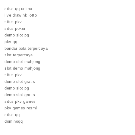
situs qq online
live draw hk lotto
situs pkv
situs poker
demo slot pg
pkv qq
bandar bola terpercaya
slot terpercaya
demo slot mahjong
slot demo mahjong
situs pkv
demo slot gratis
demo slot pg
demo slot gratis
situs pkv games
pkv games resmi
situs qq
dominoqq