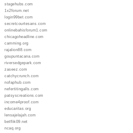
stagehubs.com
1x2forum.net
login99bet.com
secretcourtesans.com
onlinebahisforum1.com
chicagoheadline.com
camming.org
rajalion88.com
goupuntacana.com
riversedgepark.com
zaseez.com
catchycrunch.com
nofaphub.com
nefertitingalls.com
patsyscreations.com
income4proof.com
educaritas.org
lensajelajah.com
betflik09.net
ncaq.org