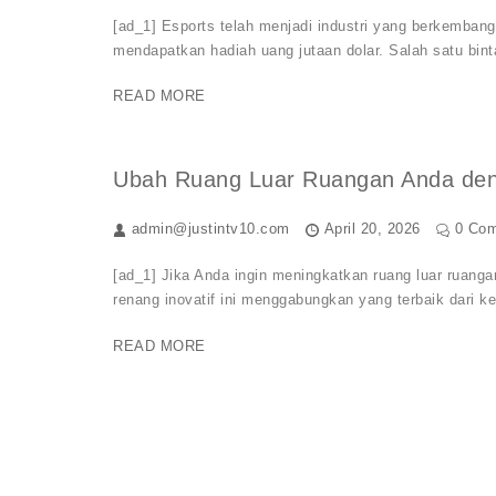
[ad_1] Esports telah menjadi industri yang berkemban
mendapatkan hadiah uang jutaan dolar. Salah satu bi
READ MORE
Ubah Ruang Luar Ruangan Anda den
admin@justintv10.com
April 20, 2026
0 Co
[ad_1] Jika Anda ingin meningkatkan ruang luar ruan
renang inovatif ini menggabungkan yang terbaik dari 
READ MORE