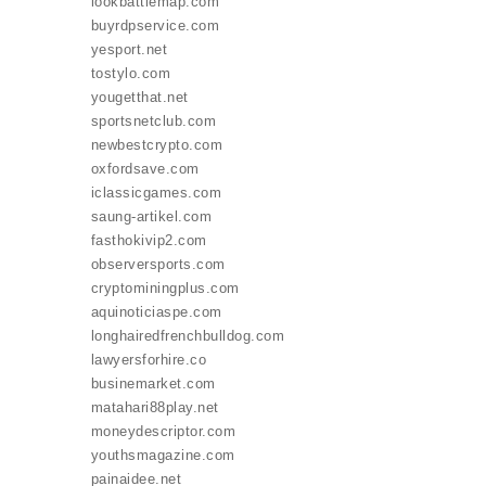
lookbattlemap.com
buyrdpservice.com
yesport.net
tostylo.com
yougetthat.net
sportsnetclub.com
newbestcrypto.com
oxfordsave.com
iclassicgames.com
saung-artikel.com
fasthokivip2.com
observersports.com
cryptominingplus.com
aquinoticiaspe.com
longhairedfrenchbulldog.com
lawyersforhire.co
businemarket.com
matahari88play.net
moneydescriptor.com
youthsmagazine.com
painaidee.net