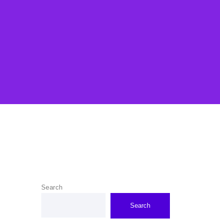
Search
Search