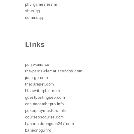
pkv games resmi
situs qq
dominoqq
Links
punjwanis.com
the-parcs-clematiscondos.com
jusu-gb.com
thecarepet.com
blogwriterplus.com
guestpostingseo.com
casinogambitpro.info
pokerplaymasters.info
courseoncourse.com
bantinbatdongsan247.com
bahednog.info