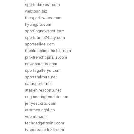
sportsdarkest.com
webtoon.biz
thesportswires.com
hyungpro.com
sportingnewsnet.com
sportstime24day.com
sporteslive.com
theblingblingshields.com
pinkfrenchtipnails.com
newgamestv.com
sportsgallerys.com
sportsmirrors.net
datasports.net
atasehirescortu.net
engineeringtechub.com
jerryescorts.com
attorneylegal.co
voomb.com
techgadgetpoint.com
tvsportsguide24.com