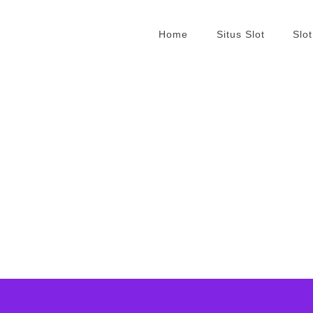
Home
Situs Slot
Slo