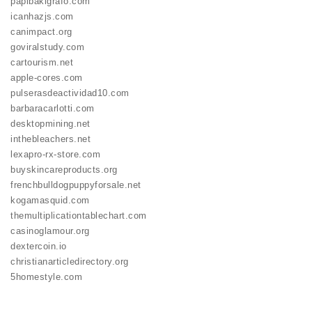
papibakigrafo.com
icanhazjs.com
canimpact.org
goviralstudy.com
cartourism.net
apple-cores.com
pulserasdeactividad10.com
barbaracarlotti.com
desktopmining.net
inthebleachers.net
lexapro-rx-store.com
buyskincareproducts.org
frenchbulldogpuppyforsale.net
kogamasquid.com
themultiplicationtablechart.com
casinoglamour.org
dextercoin.io
christianarticledirectory.org
5homestyle.com