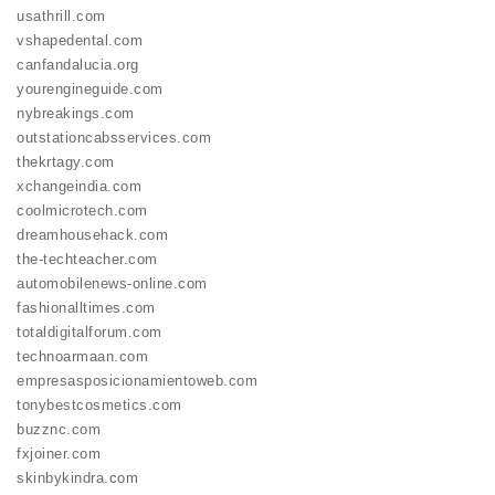
usathrill.com
vshapedental.com
canfandalucia.org
yourengineguide.com
nybreakings.com
outstationcabsservices.com
thekrtagy.com
xchangeindia.com
coolmicrotech.com
dreamhousehack.com
the-techteacher.com
automobilenews-online.com
fashionalltimes.com
totaldigitalforum.com
technoarmaan.com
empresasposicionamientoweb.com
tonybestcosmetics.com
buzznc.com
fxjoiner.com
skinbykindra.com