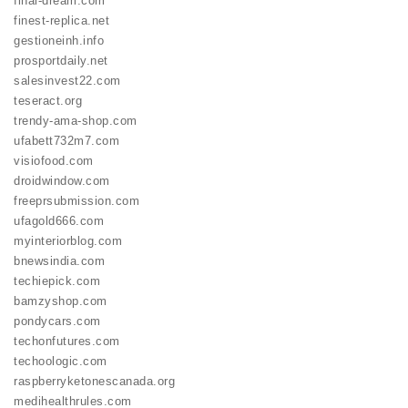
final-dream.com
finest-replica.net
gestioneinh.info
prosportdaily.net
salesinvest22.com
teseract.org
trendy-ama-shop.com
ufabett732m7.com
visiofood.com
droidwindow.com
freeprsubmission.com
ufagold666.com
myinteriorblog.com
bnewsindia.com
techiepick.com
bamzyshop.com
pondycars.com
techonfutures.com
techoologic.com
raspberryketonescanada.org
medihealthrules.com