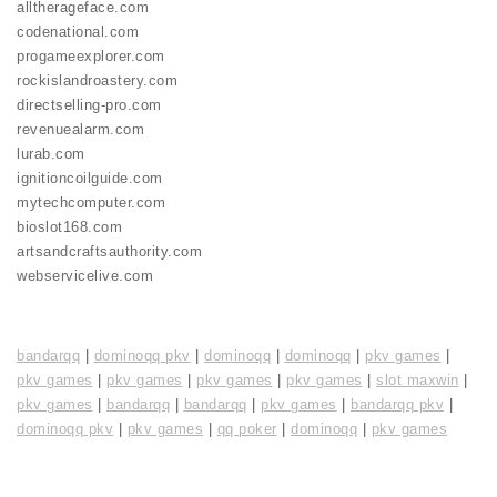
alltherageface.com
codenational.com
progameexplorer.com
rockislandroastery.com
directselling-pro.com
revenuealarm.com
lurab.com
ignitioncoilguide.com
mytechcomputer.com
bioslot168.com
artsandcraftsauthority.com
webservicelive.com
bandarqq
|
dominoqq pkv
|
dominoqq
|
dominoqq
|
pkv games
|
pkv games
|
pkv games
|
pkv games
|
pkv games
|
slot maxwin
|
pkv games
|
bandarqq
|
bandarqq
|
pkv games
|
bandarqq pkv
|
dominoqq pkv
|
pkv games
|
qq poker
|
dominoqq
|
pkv games