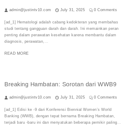
admin@justintv10.com
July 31, 2025
0 Comments
[ad_1] Hematologi adalah cabang kedokteran yang membahas
studi tentang gangguan darah dan darah. Ini memainkan peran
penting dalam perawatan kesehatan karena membantu dalam
diagnosis, perawatan,…
READ MORE
Breaking Hambatan: Sorotan dari WWB9
admin@justintv10.com
July 31, 2025
0 Comments
[ad_1] Edisi ke -9 dari Konferensi Biennial Women’s World
Banking (WWB), dengan tepat bernama Breaking Hambatan,
terjadi baru -baru ini dan menyatukan beberapa pemikir paling…