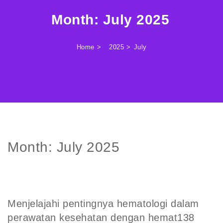
Month:
July 2025
Home
2025
July
Month:
July 2025
Menjelajahi pentingnya hematologi dalam
perawatan kesehatan dengan hemat138