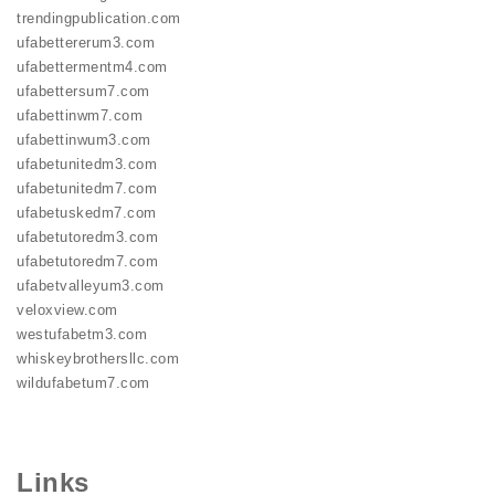
trendingpublication.com
ufabettererum3.com
ufabettermentm4.com
ufabettersum7.com
ufabettinwm7.com
ufabettinwum3.com
ufabetunitedm3.com
ufabetunitedm7.com
ufabetuskedm7.com
ufabetutoredm3.com
ufabetutoredm7.com
ufabetvalleyum3.com
veloxview.com
westufabetm3.com
whiskeybrothersllc.com
wildufabetum7.com
Links