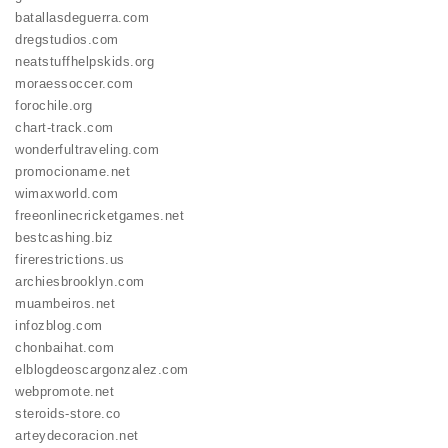
batallasdeguerra.com
dregstudios.com
neatstuffhelpskids.org
moraessoccer.com
forochile.org
chart-track.com
wonderfultraveling.com
promocioname.net
wimaxworld.com
freeonlinecricketgames.net
bestcashing.biz
firerestrictions.us
archiesbrooklyn.com
muambeiros.net
infozblog.com
chonbaihat.com
elblogdeoscargonzalez.com
webpromote.net
steroids-store.co
arteydecoracion.net