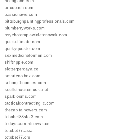
needglobe.com
ortocoach.com
passionawe.com
pittsburghpaintingprofessionals.com
plumberryworks.com
psychoterapiawioletanowak.com
quickultimate.com
quirkyquester.com
sexmedicineformen.com
shiftripple.com
slotterpercaya.co
smartcoolbox.com
sohanjitfinances.com
soulfulhousemusic.net
sparklooms.com
tacticalcontractingllc.com
thecapitalpowers.com
tobabet88slot3.com
todayscurrentnews.com
totobet77.asia
totobet77.org