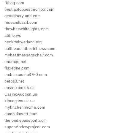
fithog.com
bestlaptopbestmonitor.com
georginaryland.com
roseandbasil.com
thewhitewhitelights.com
atdhe.ws
heckrodtwetland.org
halfheardinthestillness.com
mybestmassagechair.com
ericreed.net
fluxetine.com
mobilecasino8760.com
betqq3.net
casinoloans5.us
CasinoAuction.us
kipooglecouk.us
mykitchennhome.com
aumoulinvert.com
thefoodiepassport.com
superwindowproject.com