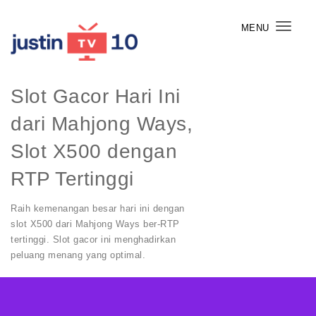
Skip to content
MENU
Togg
navig
Slot Gacor Hari Ini
dari Mahjong Ways,
Slot X500 dengan
RTP Tertinggi
Raih kemenangan besar hari ini dengan
slot X500 dari Mahjong Ways ber-RTP
tertinggi. Slot gacor ini menghadirkan
peluang menang yang optimal.