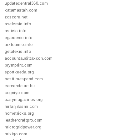
updatecentral360.com
katamastah.com
zqscore.net
aseleraio.info
asticio.info
egardenio.info
arxteamio.info
getalexio.info
accountaudittaxcon.com
prymprint.com
sportkeeda.org
besttimespend.com
careandcure.biz
cogniyo.com
easymagazines.org
hirfanjilasmi.com
hometricks.org
leathercraftpro.com
microgridpower.org
mixiqo.com