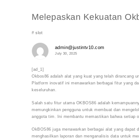
Melepaskan Kekuatan Okb
#
slot
admin@justintv10.com
July 30, 2025
[ad_1]
Okbos86 adalah alat yang kuat yang telah dirancang 
Platform inovatif ini menawarkan berbagai fitur yang d
keseluruhan.
Salah satu fitur utama OKBOS86 adalah kemampuannya
memungkinkan pengguna untuk membuat dan mengelola
anggota tim. Ini membantu memastikan bahwa setiap o
OkBOS86 juga menawarkan berbagai alat yang dapat d
menghasilkan laporan dan menganalisis data untuk men