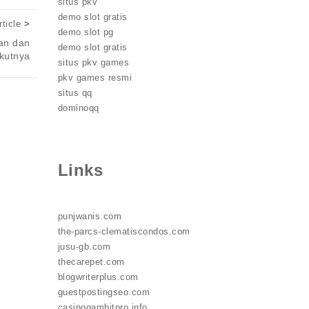
situs pkv
demo slot gratis
Next Article
ticle
demo slot pg
an dan
demo slot gratis
ikutnya
situs pkv games
pkv games resmi
situs qq
dominoqq
Links
punjwanis.com
the-parcs-clematiscondos.com
jusu-gb.com
thecarepet.com
blogwriterplus.com
guestpostingseo.com
casinogambitpro.info