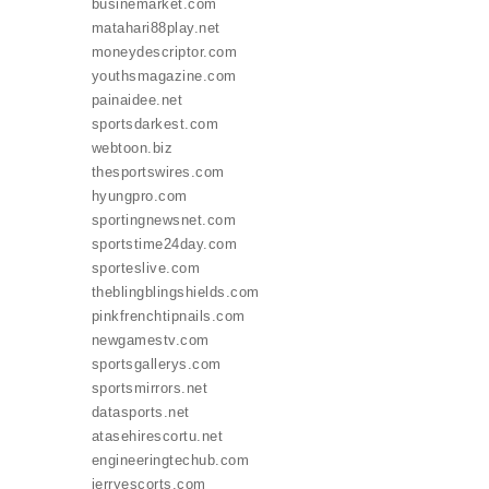
businemarket.com
matahari88play.net
moneydescriptor.com
youthsmagazine.com
painaidee.net
sportsdarkest.com
webtoon.biz
thesportswires.com
hyungpro.com
sportingnewsnet.com
sportstime24day.com
sporteslive.com
theblingblingshields.com
pinkfrenchtipnails.com
newgamestv.com
sportsgallerys.com
sportsmirrors.net
datasports.net
atasehirescortu.net
engineeringtechub.com
jerryescorts.com