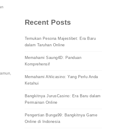
an
Recent Posts
Temukan Pesona Majestibet: Era Baru
dalam Taruhan Online
Memahami Saung4D: Panduan
Komprehensif
Namun,
Memahami Ahlicasino: Yang Perlu Anda
Ketahui
Bangkitnya JurusCasino: Era Baru dalam
Permainan Online
Pengertian Bunga99: Bangkitnya Game
Online di Indonesia