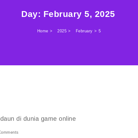
Day:
February 5, 2025
Home
2025
February
5
daun di dunia game online
Comments