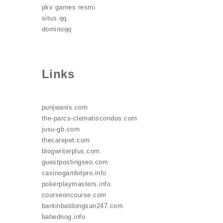
pkv games resmi
situs qq
dominoqq
Links
punjwanis.com
the-parcs-clematiscondos.com
jusu-gb.com
thecarepet.com
blogwriterplus.com
guestpostingseo.com
casinogambitpro.info
pokerplaymasters.info
courseoncourse.com
bantinbatdongsan247.com
bahednog.info