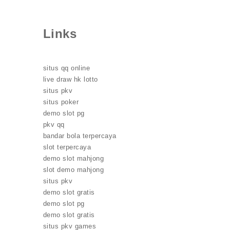
Links
situs qq online
live draw hk lotto
situs pkv
situs poker
demo slot pg
pkv qq
bandar bola terpercaya
slot terpercaya
demo slot mahjong
slot demo mahjong
situs pkv
demo slot gratis
demo slot pg
demo slot gratis
situs pkv games