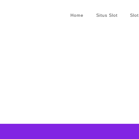
Home
Situs Slot
Slo