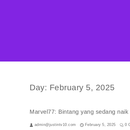
Day:
February 5, 2025
Marvel77: Bintang yang sedang naik 
admin@justintv10.com
February 5, 2025
0 