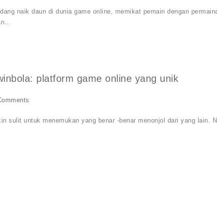
edang naik daun di dunia game online, memikat pemain dengan permain
kan…
inbola: platform game online yang unik
Comments
in sulit untuk menemukan yang benar -benar menonjol dari yang lain. 