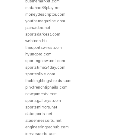
businemarket.com
matahari88play.net
moneydescriptor.com
youthsmagazine.com
painaidee.net
sportsdarkest.com
webtoon.biz
thesportswires.com
hyungpro.com
sportingnewsnet.com
sportstime24day.com
sporteslive.com
theblingblingshields.com
pinkfrenchtipnails.com
newgamestv.com
sportsgallerys.com
sportsmirrors.net
datasports.net
atasehirescortu.net
engineeringtechub.com
jerryescorts.com