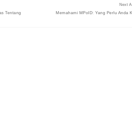
Next Ar
las Tentang
Memahami MPoID: Yang Perlu Anda K