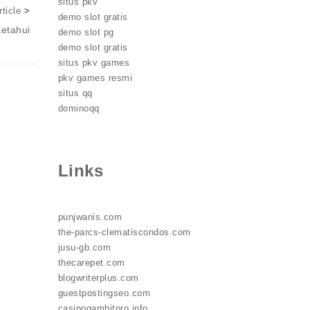
situs pkv
Next Article
ticle
demo slot gratis
etahui
demo slot pg
demo slot gratis
situs pkv games
pkv games resmi
situs qq
dominoqq
Links
punjwanis.com
the-parcs-clematiscondos.com
jusu-gb.com
thecarepet.com
blogwriterplus.com
guestpostingseo.com
casinogambitpro.info