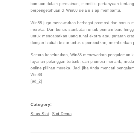
bantuan dalam permainan, memiliki pertanyaan tentang
berpengetahuan di Win88 selalu siap membantu.
Win88 juga menawarkan berbagai promosi dan bonus
mereka. Dari bonus sambutan untuk pemain baru hingga
untuk mendapatkan uang tunai ekstra atau putaran grat
dengan hadiah besar untuk diperebutkan, memberikan 
Secara keseluruhan, Win88 menawarkan pengalaman kas
layanan pelanggan terbaik, dan promosi menarik, mud
online pilihan mereka. Jadi jika Anda mencari penga
Win88.
[ad_2]
Category:
Situs Slot
Slot Demo