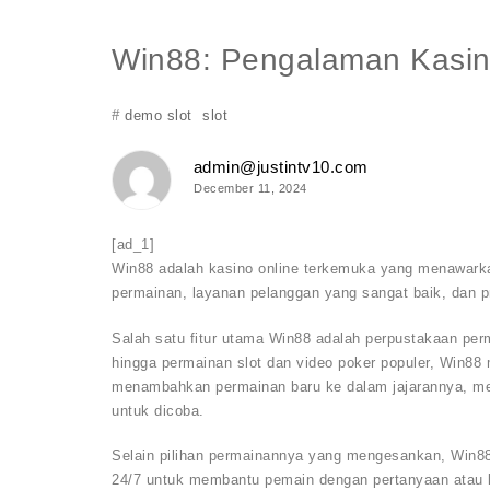
Win88: Pengalaman Kasino
#
demo slot
slot
admin@justintv10.com
December 11, 2024
[ad_1]
Win88 adalah kasino online terkemuka yang menawarka
permainan, layanan pelanggan yang sangat baik, dan p
Salah satu fitur utama Win88 adalah perpustakaan perm
hingga permainan slot dan video poker populer, Win88 m
menambahkan permainan baru ke dalam jajarannya, me
untuk dicoba.
Selain pilihan permainannya yang mengesankan, Win88
24/7 untuk membantu pemain dengan pertanyaan atau 