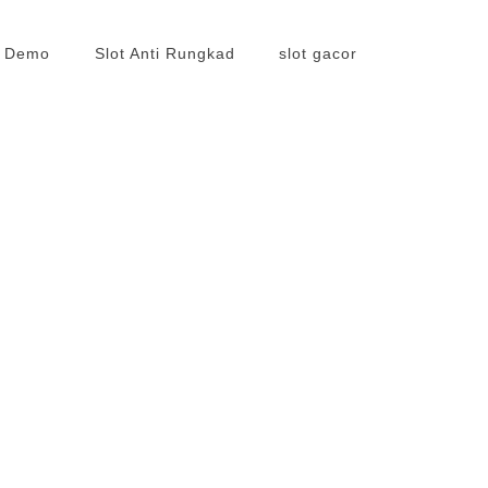
t Demo
Slot Anti Rungkad
slot gacor