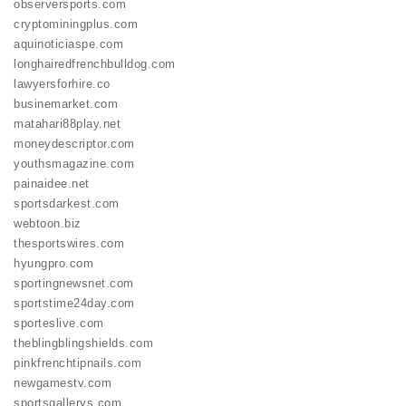
observersports.com
cryptominingplus.com
aquinoticiaspe.com
longhairedfrenchbulldog.com
lawyersforhire.co
businemarket.com
matahari88play.net
moneydescriptor.com
youthsmagazine.com
painaidee.net
sportsdarkest.com
webtoon.biz
thesportswires.com
hyungpro.com
sportingnewsnet.com
sportstime24day.com
sporteslive.com
theblingblingshields.com
pinkfrenchtipnails.com
newgamestv.com
sportsgallerys.com