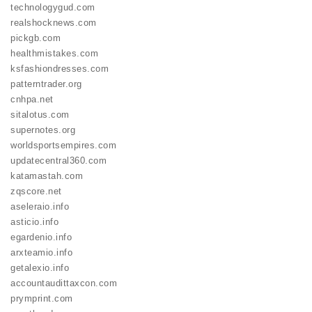
technologygud.com
realshocknews.com
pickgb.com
healthmistakes.com
ksfashiondresses.com
patterntrader.org
cnhpa.net
sitalotus.com
supernotes.org
worldsportsempires.com
updatecentral360.com
katamastah.com
zqscore.net
aseleraio.info
asticio.info
egardenio.info
arxteamio.info
getalexio.info
accountaudittaxcon.com
prymprint.com