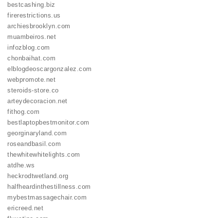
bestcashing.biz
firerestrictions.us
archiesbrooklyn.com
muambeiros.net
infozblog.com
chonbaihat.com
elblogdeoscargonzalez.com
webpromote.net
steroids-store.co
arteydecoracion.net
fithog.com
bestlaptopbestmonitor.com
georginaryland.com
roseandbasil.com
thewhitewhitelights.com
atdhe.ws
heckrodtwetland.org
halfheardinthestillness.com
mybestmassagechair.com
ericreed.net