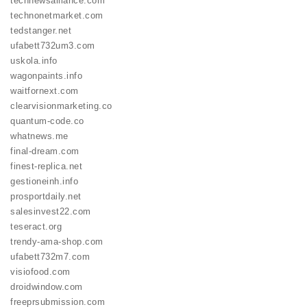
technewsalliance.com
technonetmarket.com
tedstanger.net
ufabett732um3.com
uskola.info
wagonpaints.info
waitfornext.com
clearvisionmarketing.co
quantum-code.co
whatnews.me
final-dream.com
finest-replica.net
gestioneinh.info
prosportdaily.net
salesinvest22.com
teseract.org
trendy-ama-shop.com
ufabett732m7.com
visiofood.com
droidwindow.com
freeprsubmission.com