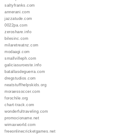
saltyfranks.com
annerani.com
jazzatude.com
0022pa.com
zeroshare.info
bilesinc.com
milaretreatnz.com
modaagi.com
smallvilleph.com
galiciasuroeste.info
batallasdeguerra.com
dregstudios.com
neatstuffhelpskids.org
moraessoccer.com
forochile.org
chart-track.com
wonderfultraveling.com
promocioname.net
wimaxworld.com
freeonlinecricketgames.net