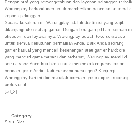
Dengan staf yang berpengetahuan dan layanan pelanggan terbaik,
Warungplay berkomitmen untuk memberikan pengalaman terbaik
kepada pelanggan.
Secara keseluruhan, Warungplay adalah destinasi yang wajib
dikunjungi oleh setiap gamer. Dengan beragam pilihan permainan,
aksesori, dan layanannya, Warungplay adalah toko serba ada
untuk semua kebutuhan permainan Anda. Baik Anda seorang
gamer kasual yang mencari kesenangan atau gamer hardcore
yang mencari game terbaru dan terhebat, Warungplay memiliki
semua yang Anda butuhkan untuk meningkatkan pengalaman
bermain game Anda. Jadi mengapa menunggu? Kunjungi
Warungplay hari ini dan mulailah bermain game seperti seorang
profesional!
[ad_2]
Category:
Situs Slot