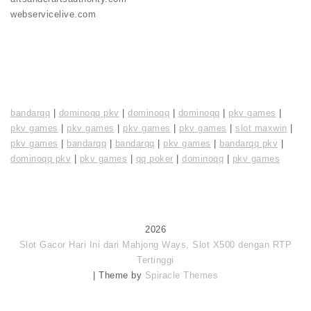
webservicelive.com
bandarqq
|
dominoqq pkv
|
dominoqq
|
dominoqq
|
pkv games
|
pkv games
|
pkv games
|
pkv games
|
pkv games
|
slot maxwin
|
pkv games
|
bandarqq
|
bandarqq
|
pkv games
|
bandarqq pkv
|
dominoqq pkv
|
pkv games
|
qq poker
|
dominoqq
|
pkv games
2026
Slot Gacor Hari Ini dari Mahjong Ways, Slot X500 dengan RTP
Tertinggi
| Theme by
Spiracle Themes