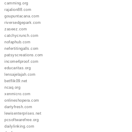
camming.org
rajalion88.com
goupuntacana.com
riversedgepark.com
zaseez.com
catchycrunch.com
nofaphub.com
nefertitingalls.com
patsyscreations.com
income4proof.com
educaritas.org
lensajelajah.com
betflik09.net
ncaq.org
xenmicro.com
onlineshopera.com
dartyfresh.com
lewisenterprises.net
pcsoftwarefree.org
dailylinking.com