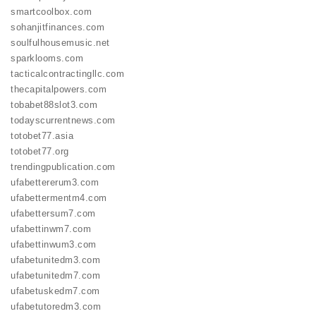
smartcoolbox.com
sohanjitfinances.com
soulfulhousemusic.net
sparklooms.com
tacticalcontractingllc.com
thecapitalpowers.com
tobabet88slot3.com
todayscurrentnews.com
totobet77.asia
totobet77.org
trendingpublication.com
ufabettererum3.com
ufabettermentm4.com
ufabettersum7.com
ufabettinwm7.com
ufabettinwum3.com
ufabetunitedm3.com
ufabetunitedm7.com
ufabetuskedm7.com
ufabetutoredm3.com