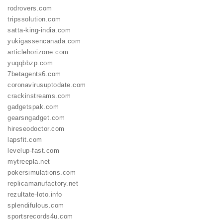
rodrovers.com
tripssolution.com
satta-king-india.com
yukigassencanada.com
articlehorizone.com
yuqqbbzp.com
7betagents6.com
coronavirusuptodate.com
crackinstreams.com
gadgetspak.com
gearsngadget.com
hireseodoctor.com
lapsfit.com
levelup-fast.com
mytreepla.net
pokersimulations.com
replicamanufactory.net
rezultate-loto.info
splendifulous.com
sportsrecords4u.com