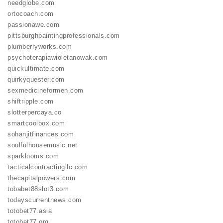
needglobe.com
ortocoach.com
passionawe.com
pittsburghpaintingprofessionals.com
plumberryworks.com
psychoterapiawioletanowak.com
quickultimate.com
quirkyquester.com
sexmedicineformen.com
shiftripple.com
slotterpercaya.co
smartcoolbox.com
sohanjitfinances.com
soulfulhousemusic.net
sparklooms.com
tacticalcontractingllc.com
thecapitalpowers.com
tobabet88slot3.com
todayscurrentnews.com
totobet77.asia
totobet77.org