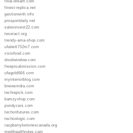
final-dream.com
finest-replica.net
gestioneinh.info
prosportdaily.net
salesinvest22.com
teseract.org
trendy-ama-shop.com
ufabett732m7.com
visiofood.com
droidwindow.com
freeprsubmission.com
ufagold666.com
myinteriorblog.com
bnewsindia.com
techiepick.com
bamzyshop.com
pondycars.com
techonfutures.com
techoologic.com
raspberryketonescanada.org
medihealthrules.com