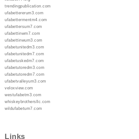
trendingpublication.com
ufabettererum3.com
ufabettermentm4.com
ufabettersum7.com
ufabettinwm7.com
ufabettinwum3.com
ufabetunitedm3.com
ufabetunitedm7.com
ufabetuskedm7.com
ufabetutoredm3.com
ufabetutoredm7.com
ufabetvalleyum3.com
veloxview.com
westufabetm3.com
whiskeybrothersllc.com
wildufabetum7.com
Links