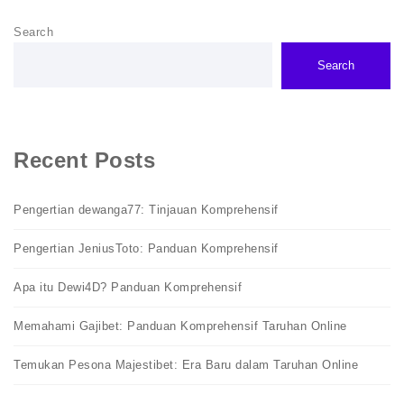
Search
Search
Recent Posts
Pengertian dewanga77: Tinjauan Komprehensif
Pengertian JeniusToto: Panduan Komprehensif
Apa itu Dewi4D? Panduan Komprehensif
Memahami Gajibet: Panduan Komprehensif Taruhan Online
Temukan Pesona Majestibet: Era Baru dalam Taruhan Online