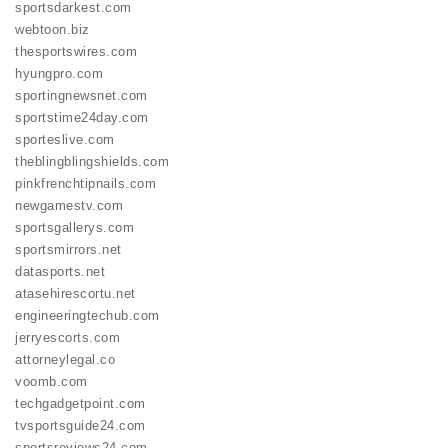
sportsdarkest.com
webtoon.biz
thesportswires.com
hyungpro.com
sportingnewsnet.com
sportstime24day.com
sporteslive.com
theblingblingshields.com
pinkfrenchtipnails.com
newgamestv.com
sportsgallerys.com
sportsmirrors.net
datasports.net
atasehirescortu.net
engineeringtechub.com
jerryescorts.com
attorneylegal.co
voomb.com
techgadgetpoint.com
tvsportsguide24.com
sportsreviews24.com