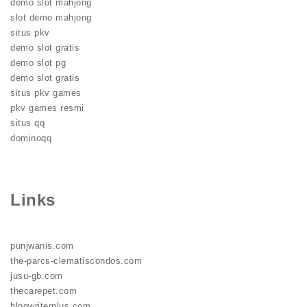
demo slot mahjong
slot demo mahjong
situs pkv
demo slot gratis
demo slot pg
demo slot gratis
situs pkv games
pkv games resmi
situs qq
dominoqq
Links
punjwanis.com
the-parcs-clematiscondos.com
jusu-gb.com
thecarepet.com
blogwriterplus.com