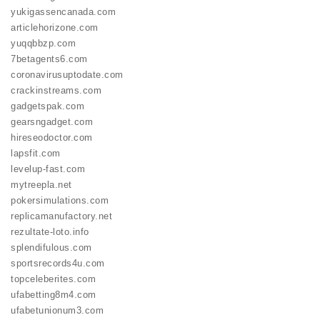
yukigassencanada.com
articlehorizone.com
yuqqbbzp.com
7betagents6.com
coronavirusuptodate.com
crackinstreams.com
gadgetspak.com
gearsngadget.com
hireseodoctor.com
lapsfit.com
levelup-fast.com
mytreepla.net
pokersimulations.com
replicamanufactory.net
rezultate-loto.info
splendifulous.com
sportsrecords4u.com
topceleberites.com
ufabetting8m4.com
ufabetunionum3.com