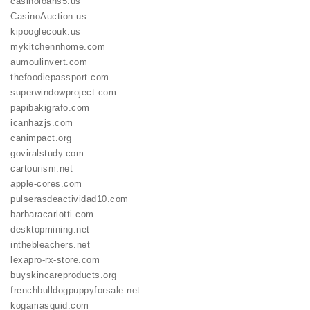
casinoloans5.us
CasinoAuction.us
kipooglecouk.us
mykitchennhome.com
aumoulinvert.com
thefoodiepassport.com
superwindowproject.com
papibakigrafo.com
icanhazjs.com
canimpact.org
goviralstudy.com
cartourism.net
apple-cores.com
pulserasdeactividad10.com
barbaracarlotti.com
desktopmining.net
inthebleachers.net
lexapro-rx-store.com
buyskincareproducts.org
frenchbulldogpuppyforsale.net
kogamasquid.com