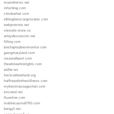
muambeiros.net
infozblog.com
chonbaihat.com
elblogdeoscargonzalez.com
webpromote.net
steroids-store.co
arteydecoracion.net
fithog.com
bestlaptopbestmonitor.com
georginaryland.com
roseandbasil.com
thewhitewhitelights.com
atdhe.ws
heckrodtwetland.org
halfheardinthestillness.com
mybestmassagechair.com
ericreed.net
fluxetine.com
mobilecasino8760.com
betqq3.net