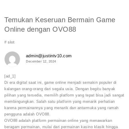
Temukan Keseruan Bermain Game
Online dengan OVO88
#
slot
admin@justintv10.com
December 12, 2024
[ad_1]
Di era digital saat ini, game online menjadi semakin populer di
kalangan orang-orang dari segala usia. Dengan begitu banyak
pilihan yang tersedia, memilih platform yang tepat bisa jadi sangat
membingungkan. Salah satu platform yang menarik perhatian
karena permainannya yang menarik dan antarmuka yang ramah
pengguna adalah OVO88.
OVO88 adalah platform permainan online yang menawarkan
beragam permainan, mulai dari permainan kasino klasik hingga