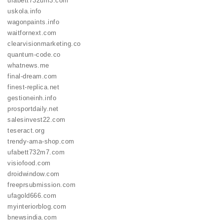
ufabett732um3.com
uskola.info
wagonpaints.info
waitfornext.com
clearvisionmarketing.co
quantum-code.co
whatnews.me
final-dream.com
finest-replica.net
gestioneinh.info
prosportdaily.net
salesinvest22.com
teseract.org
trendy-ama-shop.com
ufabett732m7.com
visiofood.com
droidwindow.com
freeprsubmission.com
ufagold666.com
myinteriorblog.com
bnewsindia.com