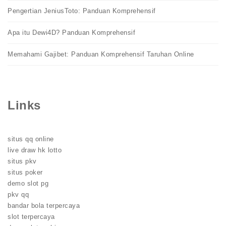
Pengertian JeniusToto: Panduan Komprehensif
Apa itu Dewi4D? Panduan Komprehensif
Memahami Gajibet: Panduan Komprehensif Taruhan Online
Links
situs qq online
live draw hk lotto
situs pkv
situs poker
demo slot pg
pkv qq
bandar bola terpercaya
slot terpercaya