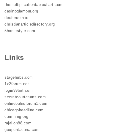
themultiplicationtablechart.com
casinoglamour.org
dextercoin.io
christianarticledirectory.org
5homestyle.com
Links
stagehubs.com
1x2forum.net
login99bet.com
secretcourtesans.com
onlinebahisforum1.com
chicagoheadline.com
camming.org
rajalion88.com
goupuntacana.com