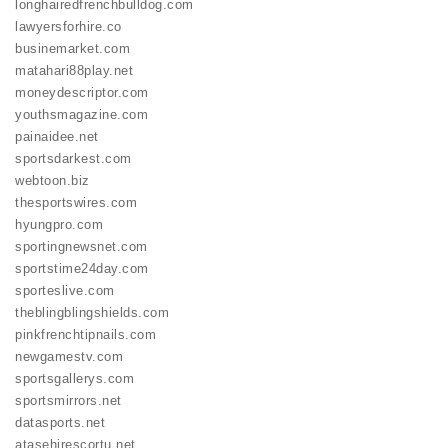
longhairedfrenchbulldog.com
lawyersforhire.co
businemarket.com
matahari88play.net
moneydescriptor.com
youthsmagazine.com
painaidee.net
sportsdarkest.com
webtoon.biz
thesportswires.com
hyungpro.com
sportingnewsnet.com
sportstime24day.com
sporteslive.com
theblingblingshields.com
pinkfrenchtipnails.com
newgamestv.com
sportsgallerys.com
sportsmirrors.net
datasports.net
atasehirescortu.net