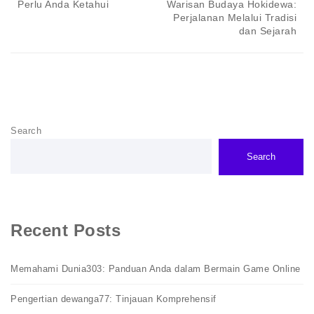
Perlu Anda Ketahui
Warisan Budaya Hokidewa:
Perjalanan Melalui Tradisi
dan Sejarah
Search
Search
Recent Posts
Memahami Dunia303: Panduan Anda dalam Bermain Game Online
Pengertian dewanga77: Tinjauan Komprehensif