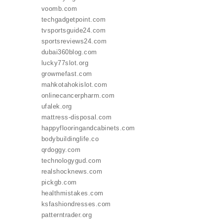
voomb.com
techgadgetpoint.com
tvsportsguide24.com
sportsreviews24.com
dubai360blog.com
lucky77slot.org
growmefast.com
mahkotahokislot.com
onlinecancerpharm.com
ufalek.org
mattress-disposal.com
happyflooringandcabinets.com
bodybuildinglife.co
qrdoggy.com
technologygud.com
realshocknews.com
pickgb.com
healthmistakes.com
ksfashiondresses.com
patterntrader.org