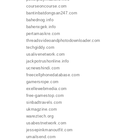
courseoncourse.com
bantinbatdongsan247.com
bahednog.info
bahenxgek.info
pertamaskre.com
threadsvideoandphotodownloader.com
techgiddy.com
usalivenetwork.com
jackpotrushonline.info
ucnewshindi.com
freecellphonedatabase.com
gamersrope.com
exellewebmedia.com
free-gamestop.com
sinbadtravels.com
ukmagzine.com
wareztech.org
usabestnetwork.com
jessepinkmanoutfit.com
umailsend.com