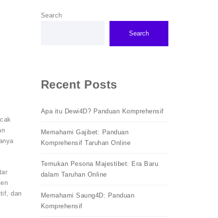
Search
Search
Recent Posts
Apa itu Dewi4D? Panduan Komprehensif
ncak
an
Memahami Gajibet: Panduan
anya
Komprehensif Taruhan Online
Temukan Pesona Majestibet: Era Baru
tar
dalam Taruhan Online
ten
if, dan
Memahami Saung4D: Panduan
Komprehensif