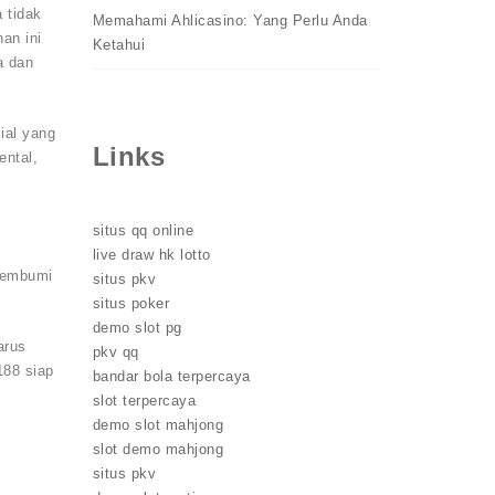
 tidak
Memahami Ahlicasino: Yang Perlu Anda
an ini
Ketahui
a dan
ial yang
Links
ental,
situs qq online
live draw hk lotto
membumi
situs pkv
situs poker
demo slot pg
arus
pkv qq
188 siap
bandar bola terpercaya
slot terpercaya
demo slot mahjong
slot demo mahjong
situs pkv