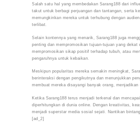
Salah satu hal yang membedakan Sarang188 dari influe
takut untuk berbagi perjuangan dan tantangan, serta 
memungkinkan mereka untuk terhubung dengan audien
terlibat.
Selain kontennya yang menarik, Sarang188 juga mengg
penting dan mempromosikan tujuan-tujuan yang dekat
mempromosikan sikap positif terhadap tubuh, atau me
pengaruhnya untuk kebaikan.
Meskipun popularitas mereka semakin meningkat, Sara
berinteraksi dengan pengikutnya dan menunjukkan pe
membuat mereka disayangi banyak orang, menjadikan me
Ketika Sarang188 terus menjadi terkenal dan mencapai
diperhitungkan di dunia online. Dengan kreativitas, 
menjadi superstar media sosial sejati. Nantikan bintang
[ad_2]