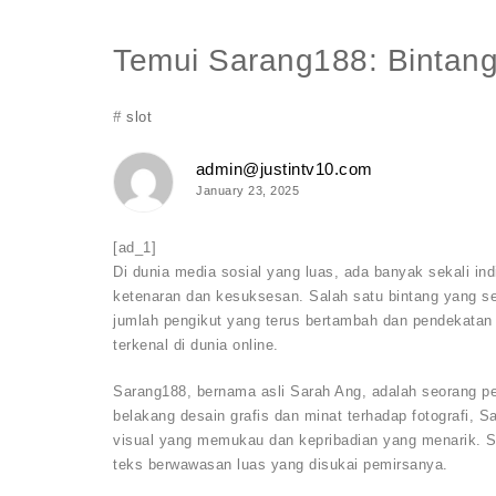
Temui Sarang188: Bintang
#
slot
admin@justintv10.com
January 23, 2025
[ad_1]
Di dunia media sosial yang luas, ada banyak sekali 
ketenaran dan kesuksesan. Salah satu bintang yang se
jumlah pengikut yang terus bertambah dan pendekata
terkenal di dunia online.
Sarang188, bernama asli Sarah Ang, adalah seorang pem
belakang desain grafis dan minat terhadap fotografi,
visual yang memukau dan kepribadian yang menarik. Sal
teks berwawasan luas yang disukai pemirsanya.