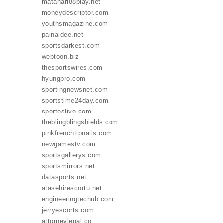
matahari88play.net
moneydescriptor.com
youthsmagazine.com
painaidee.net
sportsdarkest.com
webtoon.biz
thesportswires.com
hyungpro.com
sportingnewsnet.com
sportstime24day.com
sporteslive.com
theblingblingshields.com
pinkfrenchtipnails.com
newgamestv.com
sportsgallerys.com
sportsmirrors.net
datasports.net
atasehirescortu.net
engineeringtechub.com
jerryescorts.com
attorneylegal.co