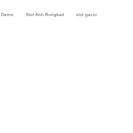
t Demo
Slot Anti Rungkad
slot gacor