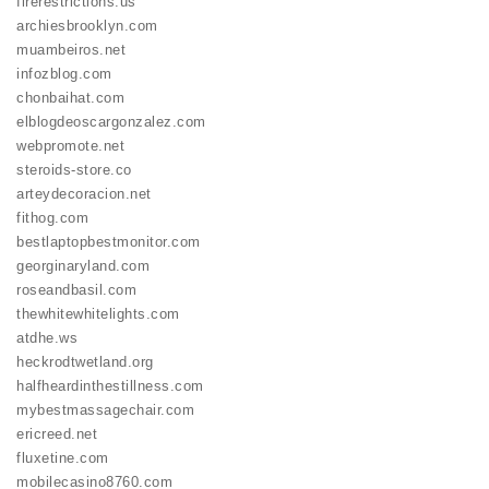
firerestrictions.us
archiesbrooklyn.com
muambeiros.net
infozblog.com
chonbaihat.com
elblogdeoscargonzalez.com
webpromote.net
steroids-store.co
arteydecoracion.net
fithog.com
bestlaptopbestmonitor.com
georginaryland.com
roseandbasil.com
thewhitewhitelights.com
atdhe.ws
heckrodtwetland.org
halfheardinthestillness.com
mybestmassagechair.com
ericreed.net
fluxetine.com
mobilecasino8760.com