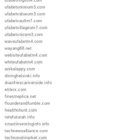
ufabetting8m4.com
ufabetunionum3.com
ufabetvalueum3.com
ufabetvaultm7.com
ufabetvillageum7.com
ufabetvoicem3.com
waveufabetm4.com
wayang88.net
websiteufabetm4.com
whiteufabetm4.com
anikalappy.com
dininghelsinki.info
duanfrescariverside.info
etilerx.com
finestreplica.net
flounderandfumble.com
healthohunt.com
retefuturah.info
smartinvestinginfo.info
technewsalliance.com
technonetmarket.com