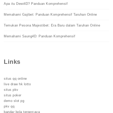
Apa itu Dewi4D? Panduan Komprehensif
Memahami Gajibet: Panduan Komprehensif Taruhan Online
Temukan Pesona Majestibet: Era Baru dalam Taruhan Online
Memahami Saung4D: Panduan Komprehensif
Links
situs qq online
live draw hk lotto
situs pkv
situs poker
demo slot pg
pkv qq
bandar bola terpercaya