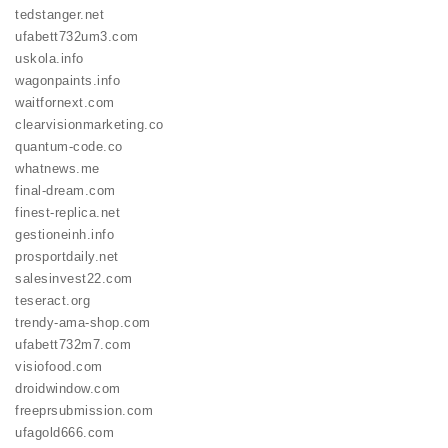
tedstanger.net
ufabett732um3.com
uskola.info
wagonpaints.info
waitfornext.com
clearvisionmarketing.co
quantum-code.co
whatnews.me
final-dream.com
finest-replica.net
gestioneinh.info
prosportdaily.net
salesinvest22.com
teseract.org
trendy-ama-shop.com
ufabett732m7.com
visiofood.com
droidwindow.com
freeprsubmission.com
ufagold666.com