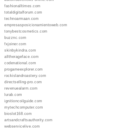
fashionalltimes.com
totaldigitalforum.com
technoarmaan.com
empresasposicionamientoweb.com
tonybestcosmetics.com
buzznc.com
fxjoiner.com
skinbykindra.com
alltherageface.com
codenational.com
progameexplorer.com
rockislandroastery.com
directselling-pro.com
revenuealarm.com
lurab.com
ignitioncoilguide.com
mytechcomputer.com
bioslot168.com
artsandcraftsauthority.com
webservicelive.com