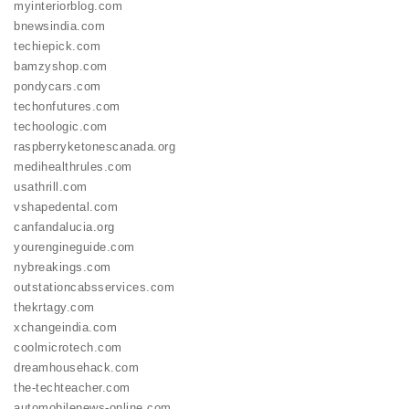
myinteriorblog.com
bnewsindia.com
techiepick.com
bamzyshop.com
pondycars.com
techonfutures.com
techoologic.com
raspberryketonescanada.org
medihealthrules.com
usathrill.com
vshapedental.com
canfandalucia.org
yourengineguide.com
nybreakings.com
outstationcabsservices.com
thekrtagy.com
xchangeindia.com
coolmicrotech.com
dreamhousehack.com
the-techteacher.com
automobilenews-online.com