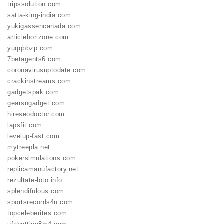
tripssolution.com
satta-king-india.com
yukigassencanada.com
articlehorizone.com
yuqqbbzp.com
7betagents6.com
coronavirusuptodate.com
crackinstreams.com
gadgetspak.com
gearsngadget.com
hireseodoctor.com
lapsfit.com
levelup-fast.com
mytreepla.net
pokersimulations.com
replicamanufactory.net
rezultate-loto.info
splendifulous.com
sportsrecords4u.com
topceleberites.com