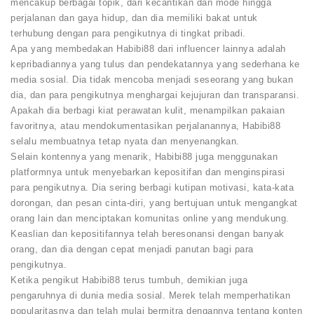
mencakup berbagai topik, dari kecantikan dan mode hingga
perjalanan dan gaya hidup, dan dia memiliki bakat untuk
terhubung dengan para pengikutnya di tingkat pribadi.
Apa yang membedakan Habibi88 dari influencer lainnya adalah
kepribadiannya yang tulus dan pendekatannya yang sederhana ke
media sosial. Dia tidak mencoba menjadi seseorang yang bukan
dia, dan para pengikutnya menghargai kejujuran dan transparansi.
Apakah dia berbagi kiat perawatan kulit, menampilkan pakaian
favoritnya, atau mendokumentasikan perjalanannya, Habibi88
selalu membuatnya tetap nyata dan menyenangkan.
Selain kontennya yang menarik, Habibi88 juga menggunakan
platformnya untuk menyebarkan kepositifan dan menginspirasi
para pengikutnya. Dia sering berbagi kutipan motivasi, kata-kata
dorongan, dan pesan cinta-diri, yang bertujuan untuk mengangkat
orang lain dan menciptakan komunitas online yang mendukung.
Keaslian dan kepositifannya telah beresonansi dengan banyak
orang, dan dia dengan cepat menjadi panutan bagi para
pengikutnya.
Ketika pengikut Habibi88 terus tumbuh, demikian juga
pengaruhnya di dunia media sosial. Merek telah memperhatikan
popularitasnya dan telah mulai bermitra dengannya tentang konten