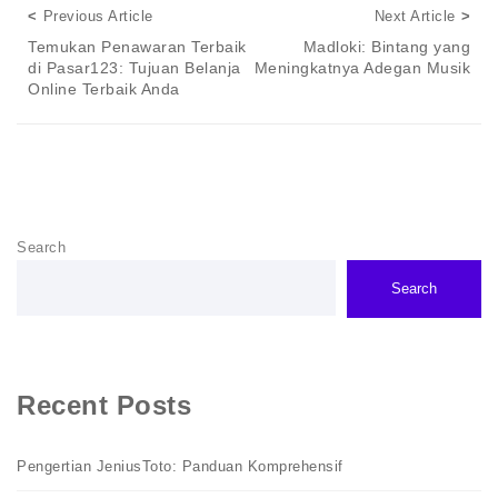
Posts navigation
Previous Article
Next
Previous Article
Next Article
Temukan Penawaran Terbaik
Madloki: Bintang yang
di Pasar123: Tujuan Belanja
Meningkatnya Adegan Musik
Online Terbaik Anda
Search
Search
Recent Posts
Pengertian JeniusToto: Panduan Komprehensif