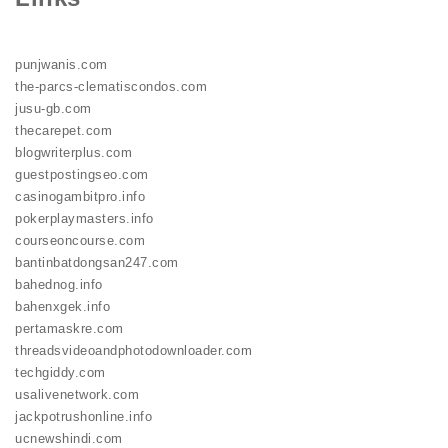
punjwanis.com
the-parcs-clematiscondos.com
jusu-gb.com
thecarepet.com
blogwriterplus.com
guestpostingseo.com
casinogambitpro.info
pokerplaymasters.info
courseoncourse.com
bantinbatdongsan247.com
bahednog.info
bahenxgek.info
pertamaskre.com
threadsvideoandphotodownloader.com
techgiddy.com
usalivenetwork.com
jackpotrushonline.info
ucnewshindi.com