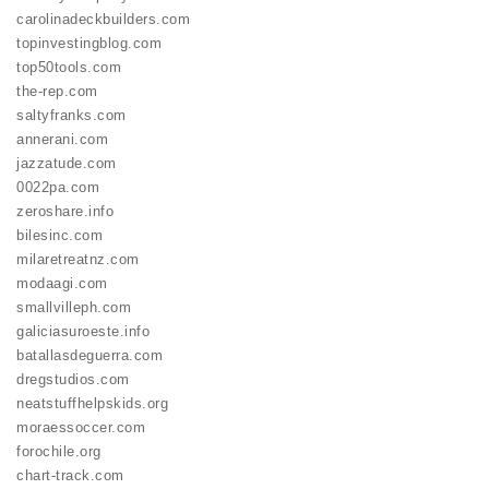
carolinadeckbuilders.com
topinvestingblog.com
top50tools.com
the-rep.com
saltyfranks.com
annerani.com
jazzatude.com
0022pa.com
zeroshare.info
bilesinc.com
milaretreatnz.com
modaagi.com
smallvilleph.com
galiciasuroeste.info
batallasdeguerra.com
dregstudios.com
neatstuffhelpskids.org
moraessoccer.com
forochile.org
chart-track.com