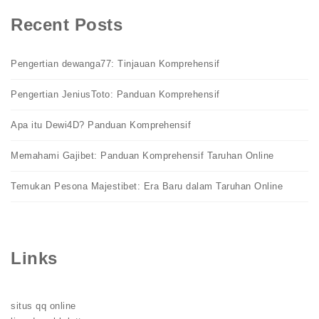
Recent Posts
Pengertian dewanga77: Tinjauan Komprehensif
Pengertian JeniusToto: Panduan Komprehensif
Apa itu Dewi4D? Panduan Komprehensif
Memahami Gajibet: Panduan Komprehensif Taruhan Online
Temukan Pesona Majestibet: Era Baru dalam Taruhan Online
Links
situs qq online