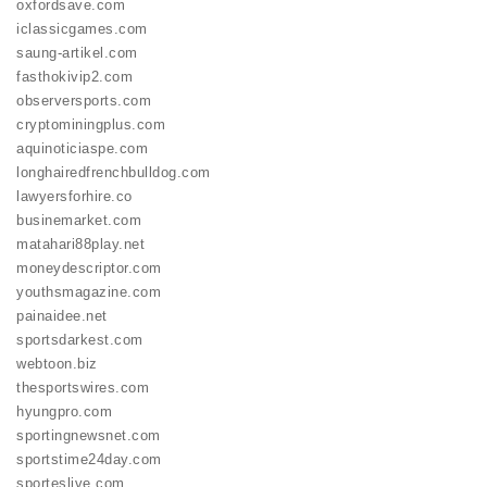
oxfordsave.com
iclassicgames.com
saung-artikel.com
fasthokivip2.com
observersports.com
cryptominingplus.com
aquinoticiaspe.com
longhairedfrenchbulldog.com
lawyersforhire.co
businemarket.com
matahari88play.net
moneydescriptor.com
youthsmagazine.com
painaidee.net
sportsdarkest.com
webtoon.biz
thesportswires.com
hyungpro.com
sportingnewsnet.com
sportstime24day.com
sporteslive.com