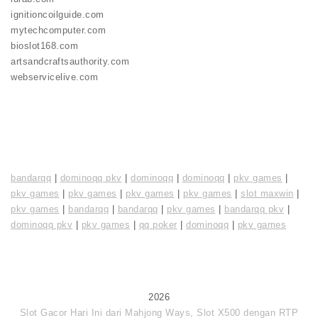
ignitioncoilguide.com
mytechcomputer.com
bioslot168.com
artsandcraftsauthority.com
webservicelive.com
bandarqq
|
dominoqq pkv
|
dominoqq
|
dominoqq
|
pkv games
|
pkv games
|
pkv games
|
pkv games
|
pkv games
|
slot maxwin
|
pkv games
|
bandarqq
|
bandarqq
|
pkv games
|
bandarqq pkv
|
dominoqq pkv
|
pkv games
|
qq poker
|
dominoqq
|
pkv games
2026
Slot Gacor Hari Ini dari Mahjong Ways, Slot X500 dengan RTP