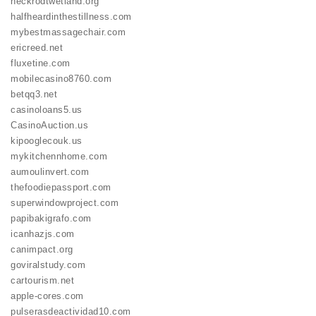
heckrodtwetland.org
halfheardinthestillness.com
mybestmassagechair.com
ericreed.net
fluxetine.com
mobilecasino8760.com
betqq3.net
casinoloans5.us
CasinoAuction.us
kipooglecouk.us
mykitchennhome.com
aumoulinvert.com
thefoodiepassport.com
superwindowproject.com
papibakigrafo.com
icanhazjs.com
canimpact.org
goviralstudy.com
cartourism.net
apple-cores.com
pulserasdeactividad10.com