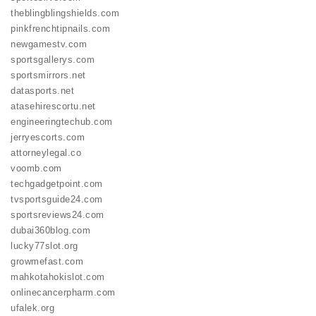
theblingblingshields.com
pinkfrenchtipnails.com
newgamestv.com
sportsgallerys.com
sportsmirrors.net
datasports.net
atasehirescortu.net
engineeringtechub.com
jerryescorts.com
attorneylegal.co
voomb.com
techgadgetpoint.com
tvsportsguide24.com
sportsreviews24.com
dubai360blog.com
lucky77slot.org
growmefast.com
mahkotahokislot.com
onlinecancerpharm.com
ufalek.org