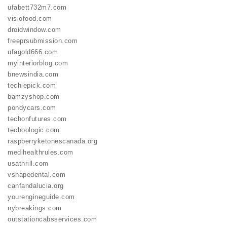
ufabett732m7.com
visiofood.com
droidwindow.com
freeprsubmission.com
ufagold666.com
myinteriorblog.com
bnewsindia.com
techiepick.com
bamzyshop.com
pondycars.com
techonfutures.com
techoologic.com
raspberryketonescanada.org
medihealthrules.com
usathrill.com
vshapedental.com
canfandalucia.org
yourengineguide.com
nybreakings.com
outstationcabsservices.com