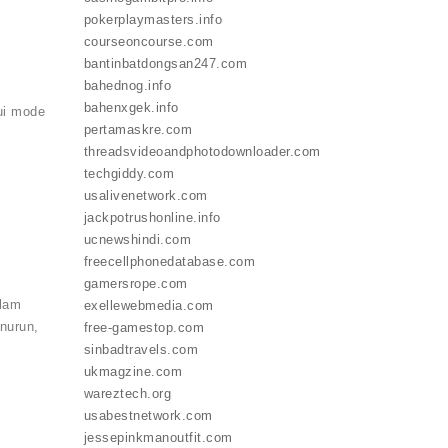
pokerplaymasters.info
courseoncourse.com
bantinbatdongsan247.com
bahednog.info
bahenxgek.info
ui mode
pertamaskre.com
threadsvideoandphotodownloader.com
techgiddy.com
usalivenetwork.com
jackpotrushonline.info
ucnewshindi.com
freecellphonedatabase.com
gamersrope.com
alam
exellewebmedia.com
nurun,
free-gamestop.com
sinbadtravels.com
ukmagzine.com
wareztech.org
usabestnetwork.com
jessepinkmanoutfit.com