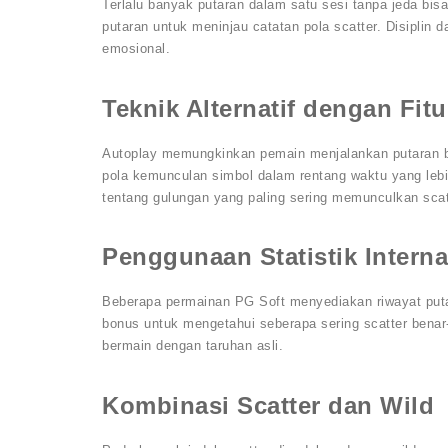
Terlalu banyak putaran dalam satu sesi tanpa jeda bi
putaran untuk meninjau catatan pola scatter. Disipli
emosional.
Teknik Alternatif dengan Fit
Autoplay memungkinkan pemain menjalankan putaran ber
pola kemunculan simbol dalam rentang waktu yang lebi
tentang gulungan yang paling sering memunculkan scat
Penggunaan Statistik Intern
Beberapa permainan PG Soft menyediakan riwayat puta
bonus untuk mengetahui seberapa sering scatter benar
bermain dengan taruhan asli.
Kombinasi Scatter dan Wild