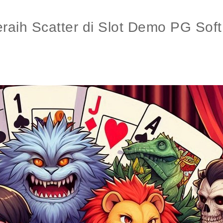
eraih Scatter di Slot Demo PG Soft