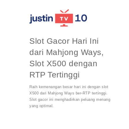
Skip to content
Slot Gacor Hari Ini
dari Mahjong Ways,
Slot X500 dengan
RTP Tertinggi
Raih kemenangan besar hari ini dengan slot
X500 dari Mahjong Ways ber-RTP tertinggi.
Slot gacor ini menghadirkan peluang menang
yang optimal.