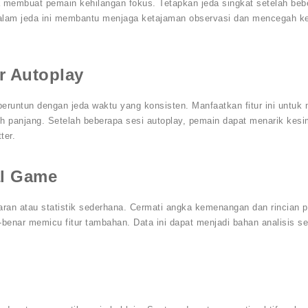
sa membuat pemain kehilangan fokus. Tetapkan jeda singkat setelah beb
n dalam jeda ini membantu menjaga ketajaman observasi dan mencegah k
ur Autoplay
untun dengan jeda waktu yang konsisten. Manfaatkan fitur ini untuk 
h panjang. Setelah beberapa sesi autoplay, pemain dapat menarik kes
ter.
al Game
ran atau statistik sederhana. Cermati angka kemenangan dan rincian p
-benar memicu fitur tambahan. Data ini dapat menjadi bahan analisis s