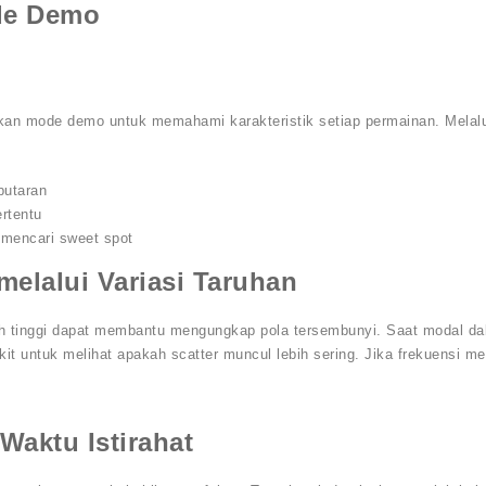
de Demo
an mode demo untuk memahami karakteristik setiap permainan. Melal
putaran
rtentu
 mencari sweet spot
melalui Variasi Taruhan
ebih tinggi dapat membantu mengungkap pola tersembunyi. Saat modal d
it untuk melihat apakah scatter muncul lebih sering. Jika frekuensi me
Waktu Istirahat