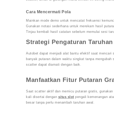
Cara Mencermati Pola
Mainkan mode demo untuk mencatat frekuensi kemuncu
Gunakan notasi sederhana untuk merekam hasil putar
Tinjau kembali hasil catatan sebelum memulai sesi t
Strategi Pengaturan Taruhan
Autobet dapat menjadi alat bantu efektif saat mencari
banyak putaran dalam waktu singkat tanpa mengubah s
scatter dapat diamati dengan baik.
Manfaatkan Fitur Putaran Gra
Saat scatter aktif dan memicu putaran gratis, gunaka
kali disertai dengan
situs slot
pengali kemenangan ata
besar tanpa perlu menambah taruhan awal.