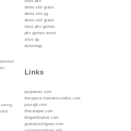
situs pkv
demo slot gratis
demo slot pg
demo slot gratis
situs pkv games
pkv games resmi
situs qq
dominoqq
jalankan
lan
Links
punjwanis.com
the-parcs-clematiscondos.com
jusu-gb.com
 sering
thecarepet.com
ebih
blogwriterplus.com
guestpostingseo.com
casinogambitpro.info