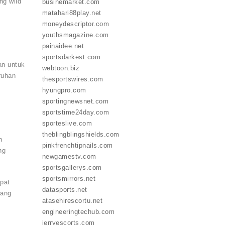
ng wild
businemarket.com
matahari88play.net
moneydescriptor.com
youthsmagazine.com
painaidee.net
sportsdarkest.com
an untuk
webtoon.biz
ruhan
thesportswires.com
hyungpro.com
sportingnewsnet.com
sportstime24day.com
sporteslive.com
theblingblingshields.com
n
pinkfrenchtipnails.com
ng
newgamestv.com
sportsgallerys.com
sportsmirrors.net
pat
datasports.net
yang
atasehirescortu.net
engineeringtechub.com
jerryescorts.com