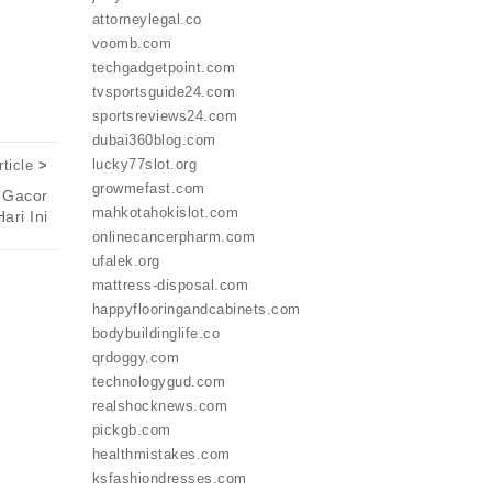
attorneylegal.co
voomb.com
techgadgetpoint.com
tvsportsguide24.com
sportsreviews24.com
dubai360blog.com
Next Article
lucky77slot.org
ticle
growmefast.com
t Gacor
mahkotahokislot.com
Hari Ini
onlinecancerpharm.com
ufalek.org
mattress-disposal.com
happyflooringandcabinets.com
bodybuildinglife.co
qrdoggy.com
technologygud.com
realshocknews.com
pickgb.com
healthmistakes.com
ksfashiondresses.com