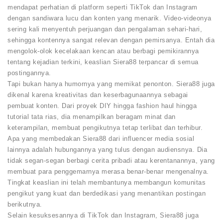
mendapat perhatian di platform seperti TikTok dan Instagram
dengan sandiwara lucu dan konten yang menarik. Video-videonya
sering kali menyentuh perjuangan dan pengalaman sehari-hari,
sehingga kontennya sangat relevan dengan pemirsanya. Entah dia
mengolok-olok kecelakaan kencan atau berbagi pemikirannya
tentang kejadian terkini, keaslian Siera88 terpancar di semua
postingannya.
Tapi bukan hanya humornya yang memikat penonton. Siera88 juga
dikenal karena kreativitas dan keserbagunaannya sebagai
pembuat konten. Dari proyek DIY hingga fashion haul hingga
tutorial tata rias, dia menampilkan beragam minat dan
keterampilan, membuat pengikutnya tetap terlibat dan terhibur.
Apa yang membedakan Siera88 dari influencer media sosial
lainnya adalah hubungannya yang tulus dengan audiensnya. Dia
tidak segan-segan berbagi cerita pribadi atau kerentanannya, yang
membuat para penggemarnya merasa benar-benar mengenalnya.
Tingkat keaslian ini telah membantunya membangun komunitas
pengikut yang kuat dan berdedikasi yang menantikan postingan
berikutnya.
Selain kesuksesannya di TikTok dan Instagram, Siera88 juga