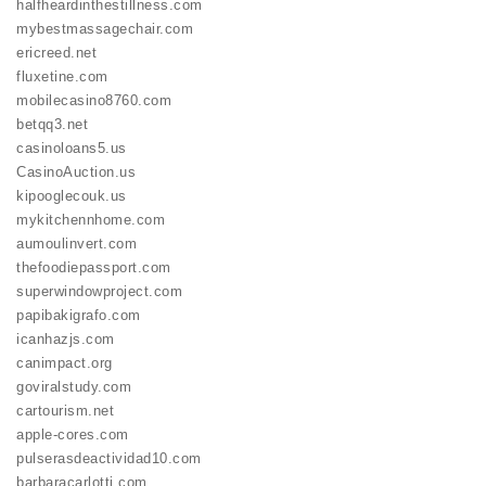
halfheardinthestillness.com
mybestmassagechair.com
ericreed.net
fluxetine.com
mobilecasino8760.com
betqq3.net
casinoloans5.us
CasinoAuction.us
kipooglecouk.us
mykitchennhome.com
aumoulinvert.com
thefoodiepassport.com
superwindowproject.com
papibakigrafo.com
icanhazjs.com
canimpact.org
goviralstudy.com
cartourism.net
apple-cores.com
pulserasdeactividad10.com
barbaracarlotti.com