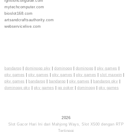
ignitioncoilguide.com
mytechcomputer.com
bioslot168.com
artsandcraftsauthority.com
webservicelive.com
bandarqq
|
dominoqq pkv
|
dominoqq
|
dominoqq
|
pkv games
|
pkv games
|
pkv games
|
pkv games
|
pkv games
|
slot maxwin
|
pkv games
|
bandarqq
|
bandarqq
|
pkv games
|
bandarqq pkv
|
dominoqq pkv
|
pkv games
|
qq poker
|
dominoqq
|
pkv games
2026
Slot Gacor Hari Ini dari Mahjong Ways, Slot X500 dengan RTP
Tertinggi