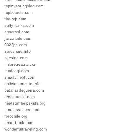
topinvestingblog.com
top50tools.com
the-rep.com
saltyfranks.com
annerani.com
jazzatude.com
0022pa.com
zeroshare.info
bilesinc.com
milaretreatnz.com
modaagi.com
smallvilleph.com
galiciasuroeste.info
batallasdeguerra.com
dregstudios.com
neatstuffhelpskids.org
moraessoccer.com
forochile.org
chart-track.com
wonderfultraveling.com