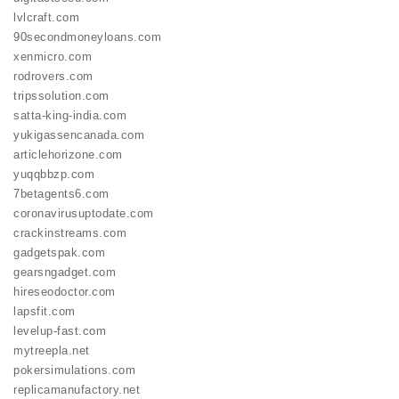
lvlcraft.com
90secondmoneyloans.com
xenmicro.com
rodrovers.com
tripssolution.com
satta-king-india.com
yukigassencanada.com
articlehorizone.com
yuqqbbzp.com
7betagents6.com
coronavirusuptodate.com
crackinstreams.com
gadgetspak.com
gearsngadget.com
hireseodoctor.com
lapsfit.com
levelup-fast.com
mytreepla.net
pokersimulations.com
replicamanufactory.net