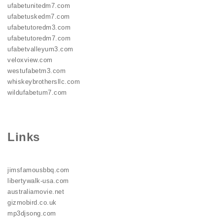
ufabetunitedm7.com
ufabetuskedm7.com
ufabetutoredm3.com
ufabetutoredm7.com
ufabetvalleyum3.com
veloxview.com
westufabetm3.com
whiskeybrothersllc.com
wildufabetum7.com
Links
jimsfamousbbq.com
libertywalk-usa.com
australiamovie.net
gizmobird.co.uk
mp3djsong.com