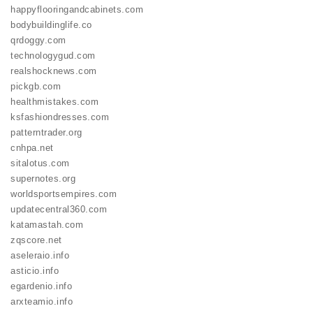
happyflooringandcabinets.com
bodybuildinglife.co
qrdoggy.com
technologygud.com
realshocknews.com
pickgb.com
healthmistakes.com
ksfashiondresses.com
patterntrader.org
cnhpa.net
sitalotus.com
supernotes.org
worldsportsempires.com
updatecentral360.com
katamastah.com
zqscore.net
aseleraio.info
asticio.info
egardenio.info
arxteamio.info