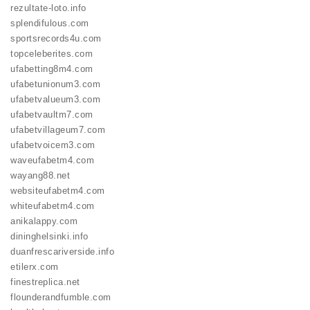
rezultate-loto.info
splendifulous.com
sportsrecords4u.com
topceleberites.com
ufabetting8m4.com
ufabetunionum3.com
ufabetvalueum3.com
ufabetvaultm7.com
ufabetvillageum7.com
ufabetvoicem3.com
waveufabetm4.com
wayang88.net
websiteufabetm4.com
whiteufabetm4.com
anikalappy.com
dininghelsinki.info
duanfrescariverside.info
etilerx.com
finestreplica.net
flounderandfumble.com