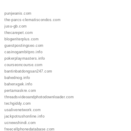
punjwanis.com
the-parcs-clematiscondos.com
jusu-gb.com
thecarepet.com
blogwriterplus.com
guestpostingseo.com
casinogambitpro.info
pokerplaymasters.info
courseoncourse.com
bantinbatdongsan247.com
bahednog.info
bahenxgek.info
pertamaskre.com
threadsvideoandphotodownloader.com
techgiddy.com
usalivenetwork.com
jackpotrushonline.info
ucnewshindi.com
freecellphonedatabase.com