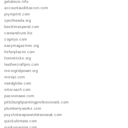
getalexio.info
accountaudittaxcon.com
prymprint.com
sportkeeda.org
besttimespend.com
careandcure.biz
cogniyo.com
easymagazines.org
hirfanjilasmi.com
hometricks.org
leathercraftpro.com
microgridpower.org
mixiqo.com
needglobe.com
ortocoach.com
passionawe.com
pittsburghpaintingprofessionals.com
plumberryworks.com
psychoterapiawioletanowak.com
quickultimate.com
quirkyquester.com