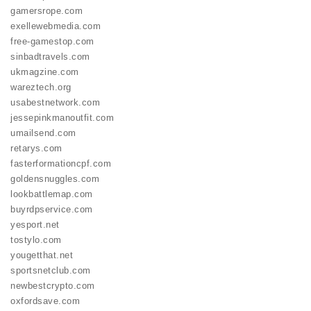
gamersrope.com
exellewebmedia.com
free-gamestop.com
sinbadtravels.com
ukmagzine.com
wareztech.org
usabestnetwork.com
jessepinkmanoutfit.com
umailsend.com
retarys.com
fasterformationcpf.com
goldensnuggles.com
lookbattlemap.com
buyrdpservice.com
yesport.net
tostylo.com
yougetthat.net
sportsnetclub.com
newbestcrypto.com
oxfordsave.com