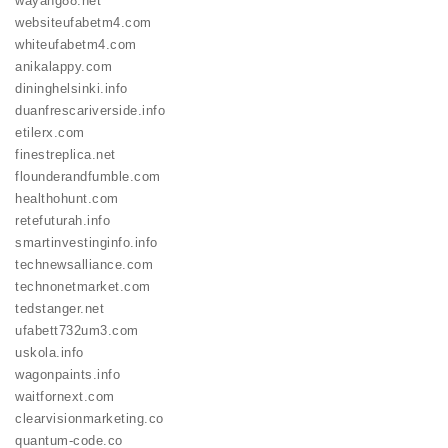
wayang88.net
websiteufabetm4.com
whiteufabetm4.com
anikalappy.com
dininghelsinki.info
duanfrescariverside.info
etilerx.com
finestreplica.net
flounderandfumble.com
healthohunt.com
retefuturah.info
smartinvestinginfo.info
technewsalliance.com
technonetmarket.com
tedstanger.net
ufabett732um3.com
uskola.info
wagonpaints.info
waitfornext.com
clearvisionmarketing.co
quantum-code.co