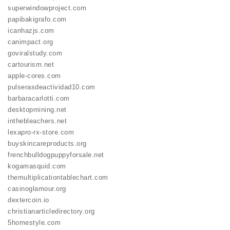
superwindowproject.com
papibakigrafo.com
icanhazjs.com
canimpact.org
goviralstudy.com
cartourism.net
apple-cores.com
pulserasdeactividad10.com
barbaracarlotti.com
desktopmining.net
inthebleachers.net
lexapro-rx-store.com
buyskincareproducts.org
frenchbulldogpuppyforsale.net
kogamasquid.com
themultiplicationtablechart.com
casinoglamour.org
dextercoin.io
christianarticledirectory.org
5homestyle.com