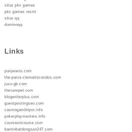
situs pkv games
pkv games resmi
situs qq
dominoqq
Links
punjwanis.com
the-parcs-clematiscondos.com
jusu-gb.com
thecarepet.com
blogwriterplus.com
guestpostingseo.com
casinogambitpro.info
pokerplaymasters.info
courseoncourse.com
bantinbatdongsan247.com