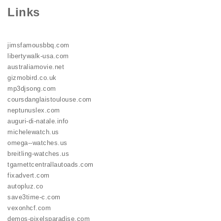
Links
jimsfamousbbq.com
libertywalk-usa.com
australiamovie.net
gizmobird.co.uk
mp3djsong.com
coursdanglaistoulouse.com
neptunuslex.com
auguri-di-natale.info
michelewatch.us
omega--watches.us
breitling-watches.us
tgarnettcentrallautoads.com
fixadvert.com
autopluz.co
save3time-c.com
vexonhcf.com
demos-pixelsparadise.com