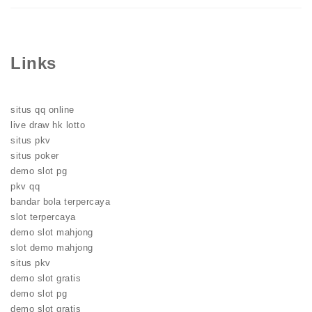
Links
situs qq online
live draw hk lotto
situs pkv
situs poker
demo slot pg
pkv qq
bandar bola terpercaya
slot terpercaya
demo slot mahjong
slot demo mahjong
situs pkv
demo slot gratis
demo slot pg
demo slot gratis