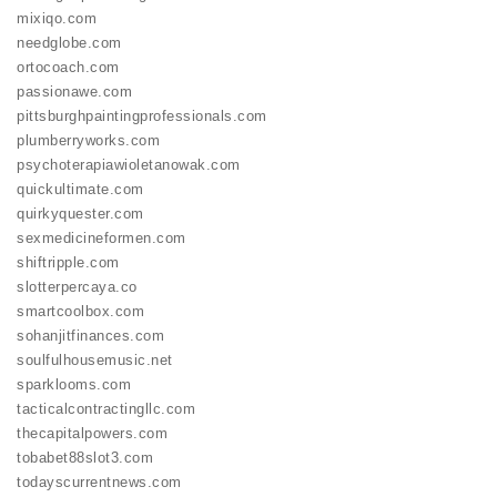
mixiqo.com
needglobe.com
ortocoach.com
passionawe.com
pittsburghpaintingprofessionals.com
plumberryworks.com
psychoterapiawioletanowak.com
quickultimate.com
quirkyquester.com
sexmedicineformen.com
shiftripple.com
slotterpercaya.co
smartcoolbox.com
sohanjitfinances.com
soulfulhousemusic.net
sparklooms.com
tacticalcontractingllc.com
thecapitalpowers.com
tobabet88slot3.com
todayscurrentnews.com