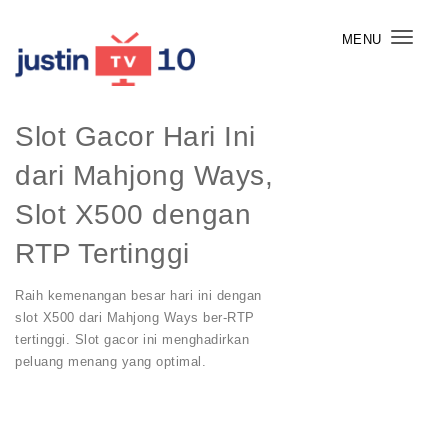
Skip to content
MENU
Togg
navig
Slot Gacor Hari Ini
dari Mahjong Ways,
Slot X500 dengan
RTP Tertinggi
Raih kemenangan besar hari ini dengan
slot X500 dari Mahjong Ways ber-RTP
tertinggi. Slot gacor ini menghadirkan
peluang menang yang optimal.