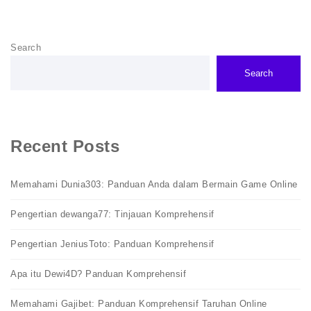
Search
Search
Recent Posts
Memahami Dunia303: Panduan Anda dalam Bermain Game Online
Pengertian dewanga77: Tinjauan Komprehensif
Pengertian JeniusToto: Panduan Komprehensif
Apa itu Dewi4D? Panduan Komprehensif
Memahami Gajibet: Panduan Komprehensif Taruhan Online