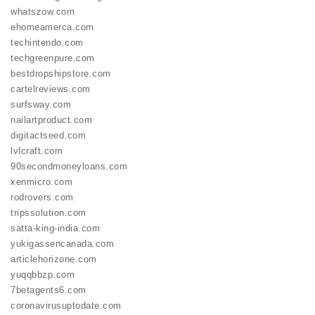
whatszow.com
ehomeamerca.com
techintendo.com
techgreenpure.com
bestdropshipstore.com
cartelreviews.com
surfsway.com
nailartproduct.com
digitactseed.com
lvlcraft.com
90secondmoneyloans.com
xenmicro.com
rodrovers.com
tripssolution.com
satta-king-india.com
yukigassencanada.com
articlehorizone.com
yuqqbbzp.com
7betagents6.com
coronavirusuptodate.com