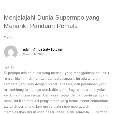
Menjelajahi Dunia Supermpo yang
Menarik: Panduan Pemula
#
slot
admin@justintv10.com
March 16, 2025
[ad_1]
Supermpo adalah dunia yang menarik yang menggabungkan unsur
-unsur fiksi ilmiah, fantasi, dan petualangan. Ini adalah alam
semesta yang luas dengan planet, spesies, dan peradaban yang
tak terhitung jumlahnya untuk dijelajahi. Bagi pemula, menyelam
ke dunia ini bisa sangat luar biasa, tetapi dengan bimbingan yang
tepat, ini bisa menjadi pengalaman yang benar -benar bermanfaat.
Langkah pertama dalam menjelajahi supermpo adalah
membiasakan diri dengan dasar -dasar alam semesta. Supermpo