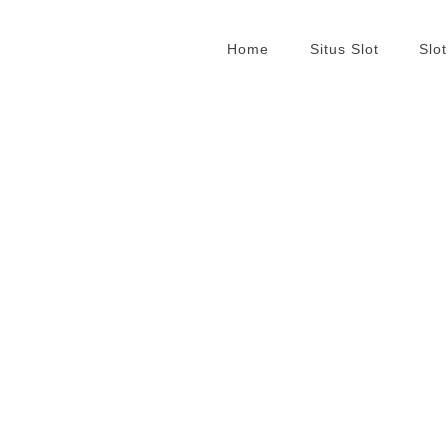
Home
Situs Slot
Slo