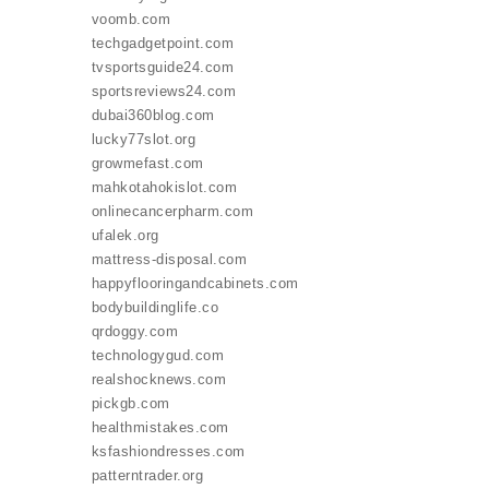
voomb.com
techgadgetpoint.com
tvsportsguide24.com
sportsreviews24.com
dubai360blog.com
lucky77slot.org
growmefast.com
mahkotahokislot.com
onlinecancerpharm.com
ufalek.org
mattress-disposal.com
happyflooringandcabinets.com
bodybuildinglife.co
qrdoggy.com
technologygud.com
realshocknews.com
pickgb.com
healthmistakes.com
ksfashiondresses.com
patterntrader.org