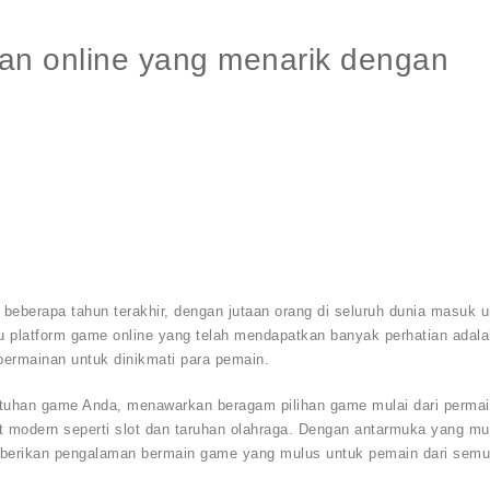
nan online yang menarik dengan
beberapa tahun terakhir, dengan jutaan orang di seluruh dunia masuk u
u platform game online yang telah mendapatkan banyak perhatian adala
ermainan untuk dinikmati para pemain.
utuhan game Anda, menawarkan beragam pilihan game mulai dari perma
rit modern seperti slot dan taruhan olahraga. Dengan antarmuka yang m
berikan pengalaman bermain game yang mulus untuk pemain dari sem