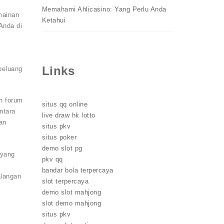
Memahami Ahlicasino: Yang Perlu Anda
mainan
Ketahui
Anda di
Links
peluang
n forum
situs qq online
ntara
live draw hk lotto
an
situs pkv
situs poker
demo slot pg
 yang
pkv qq
bandar bola terpercaya
alangan
slot terpercaya
demo slot mahjong
slot demo mahjong
situs pkv