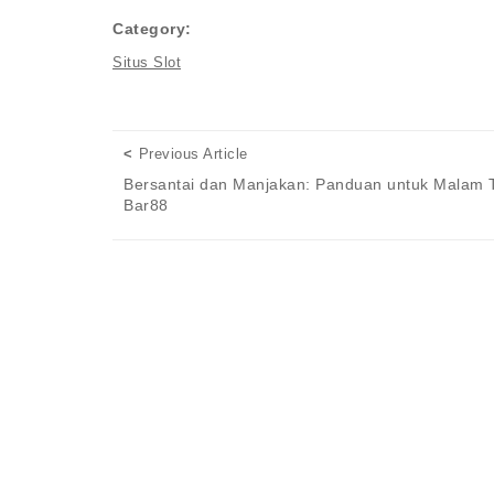
Category:
Situs Slot
Posts navigation
Previous Article
Previous Article
Bersantai dan Manjakan: Panduan untuk Malam T
Bar88