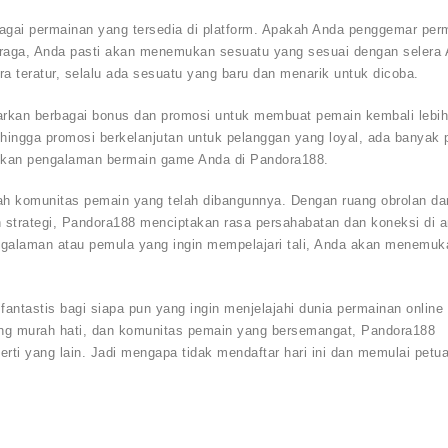
bagai permainan yang tersedia di platform. Apakah Anda penggemar per
lahraga, Anda pasti akan menemukan sesuatu yang sesuai dengan selera 
teratur, selalu ada sesuatu yang baru dan menarik untuk dicoba.
arkan berbagai bonus dan promosi untuk membuat pemain kembali lebih
hingga promosi berkelanjutan untuk pelanggan yang loyal, ada banyak 
kan pengalaman bermain game Anda di Pandora188.
lah komunitas pemain yang telah dibangunnya. Dengan ruang obrolan da
n strategi, Pandora188 menciptakan rasa persahabatan dan koneksi di a
galaman atau pemula yang ingin mempelajari tali, Anda akan menemuk
antastis bagi siapa pun yang ingin menjelajahi dunia permainan online
ang murah hati, dan komunitas pemain yang bersemangat, Pandora188
i yang lain. Jadi mengapa tidak mendaftar hari ini dan memulai petu