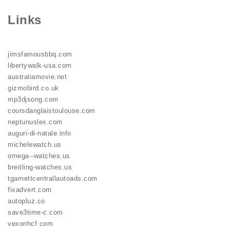
Links
jimsfamousbbq.com
libertywalk-usa.com
australiamovie.net
gizmobird.co.uk
mp3djsong.com
coursdanglaistoulouse.com
neptunuslex.com
auguri-di-natale.info
michelewatch.us
omega--watches.us
breitling-watches.us
tgarnettcentrallautoads.com
fixadvert.com
autopluz.co
save3time-c.com
vexonhcf.com