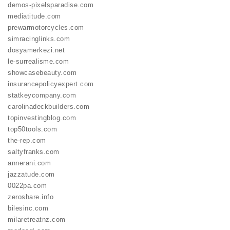
demos-pixelsparadise.com
mediatitude.com
prewarmotorcycles.com
simracinglinks.com
dosyamerkezi.net
le-surrealisme.com
showcasebeauty.com
insurancepolicyexpert.com
statkeycompany.com
carolinadeckbuilders.com
topinvestingblog.com
top50tools.com
the-rep.com
saltyfranks.com
annerani.com
jazzatude.com
0022pa.com
zeroshare.info
bilesinc.com
milaretreatnz.com