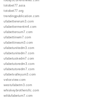
todayscurrentnews.com
totobet77.asia
totobet77.org
trendingpublication.com
ufabettererum3.com
ufabettermentm4.com
ufabettersum7.com
ufabettinwm7.com
ufabettinwum3.com
ufabetunitedm3.com
ufabetunitedm7.com
ufabetuskedm7.com
ufabetutoredm3.com
ufabetutoredm7.com
ufabetvalleyum3.com
veloxview.com
westufabetm3.com
whiskeybrothersllc.com
wildufabetum7.com