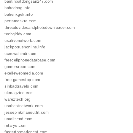
bantinbatdongsan247.com
bahednog.info
bahenxgek.info
pertamaskre.com
threadsvideoandphotodownloader.com
techgiddy.com
usalivenetwork.com
jackpotrushonline.info
ucnewshindi.com
freecellphonedatabase.com
gamersrope.com
exellewebmedia.com
free-gamestop.com
sinbadtravels.com
ukmagzine.com
wareztech.org
usabestnetwork.com
jessepinkmanoutfit.com
umailsend.com
retarys.com
fasterformationcpf.com