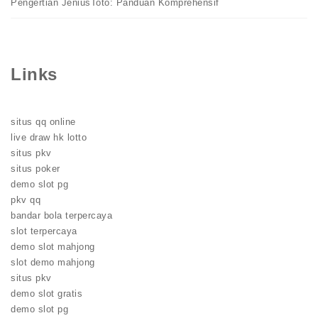
Pengertian JeniusToto: Panduan Komprehensif
Links
situs qq online
live draw hk lotto
situs pkv
situs poker
demo slot pg
pkv qq
bandar bola terpercaya
slot terpercaya
demo slot mahjong
slot demo mahjong
situs pkv
demo slot gratis
demo slot pg