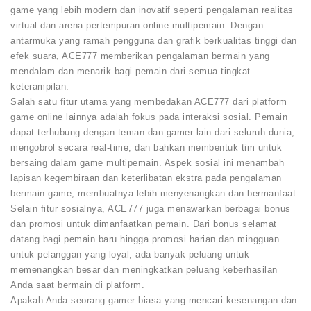
game yang lebih modern dan inovatif seperti pengalaman realitas
virtual dan arena pertempuran online multipemain. Dengan
antarmuka yang ramah pengguna dan grafik berkualitas tinggi dan
efek suara, ACE777 memberikan pengalaman bermain yang
mendalam dan menarik bagi pemain dari semua tingkat
keterampilan.
Salah satu fitur utama yang membedakan ACE777 dari platform
game online lainnya adalah fokus pada interaksi sosial. Pemain
dapat terhubung dengan teman dan gamer lain dari seluruh dunia,
mengobrol secara real-time, dan bahkan membentuk tim untuk
bersaing dalam game multipemain. Aspek sosial ini menambah
lapisan kegembiraan dan keterlibatan ekstra pada pengalaman
bermain game, membuatnya lebih menyenangkan dan bermanfaat.
Selain fitur sosialnya, ACE777 juga menawarkan berbagai bonus
dan promosi untuk dimanfaatkan pemain. Dari bonus selamat
datang bagi pemain baru hingga promosi harian dan mingguan
untuk pelanggan yang loyal, ada banyak peluang untuk
memenangkan besar dan meningkatkan peluang keberhasilan
Anda saat bermain di platform.
Apakah Anda seorang gamer biasa yang mencari kesenangan dan