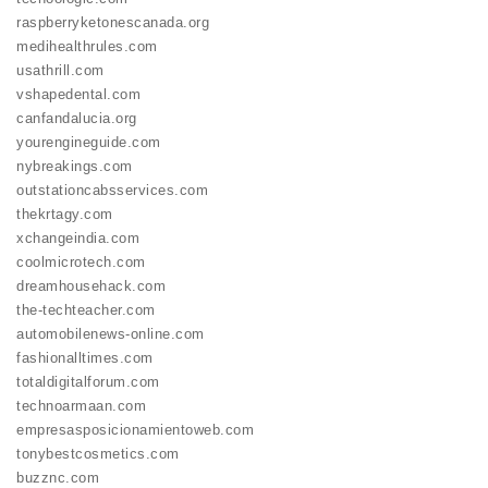
raspberryketonescanada.org
medihealthrules.com
usathrill.com
vshapedental.com
canfandalucia.org
yourengineguide.com
nybreakings.com
outstationcabsservices.com
thekrtagy.com
xchangeindia.com
coolmicrotech.com
dreamhousehack.com
the-techteacher.com
automobilenews-online.com
fashionalltimes.com
totaldigitalforum.com
technoarmaan.com
empresasposicionamientoweb.com
tonybestcosmetics.com
buzznc.com