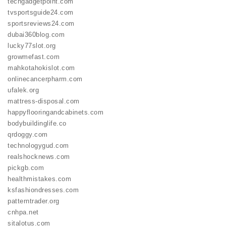
techgadgetpoint.com
tvsportsguide24.com
sportsreviews24.com
dubai360blog.com
lucky77slot.org
growmefast.com
mahkotahokislot.com
onlinecancerpharm.com
ufalek.org
mattress-disposal.com
happyflooringandcabinets.com
bodybuildinglife.co
qrdoggy.com
technologygud.com
realshocknews.com
pickgb.com
healthmistakes.com
ksfashiondresses.com
patterntrader.org
cnhpa.net
sitalotus.com