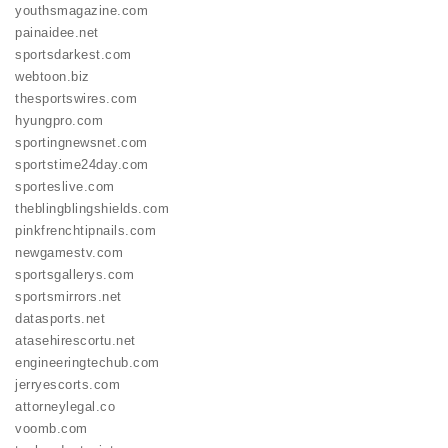
youthsmagazine.com
painaidee.net
sportsdarkest.com
webtoon.biz
thesportswires.com
hyungpro.com
sportingnewsnet.com
sportstime24day.com
sporteslive.com
theblingblingshields.com
pinkfrenchtipnails.com
newgamestv.com
sportsgallerys.com
sportsmirrors.net
datasports.net
atasehirescortu.net
engineeringtechub.com
jerryescorts.com
attorneylegal.co
voomb.com