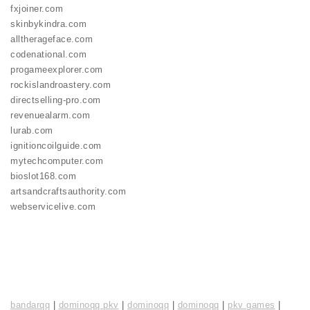
fxjoiner.com
skinbykindra.com
alltherageface.com
codenational.com
progameexplorer.com
rockislandroastery.com
directselling-pro.com
revenuealarm.com
lurab.com
ignitioncoilguide.com
mytechcomputer.com
bioslot168.com
artsandcraftsauthority.com
webservicelive.com
bandarqq
|
dominoqq pkv
|
dominoqq
|
dominoqq
|
pkv games
|