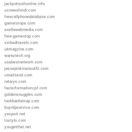
jackpotrushonline.info
ucnewshindi.com
freecellphonedatabase.com
gamersrope.com
exellewebmedia.com
free-gamestop.com
sinbadtravels.com
ukmagzine.com
wareztech.org
usabestnetwork.com
jessepinkmanoutfit.com
umailsend.com
retarys.com
fasterformationcpf.com
goldensnuggles.com
lookbattlemap.com
buyrdpservice.com
yesport.net
tostylo.com
yougetthat.net