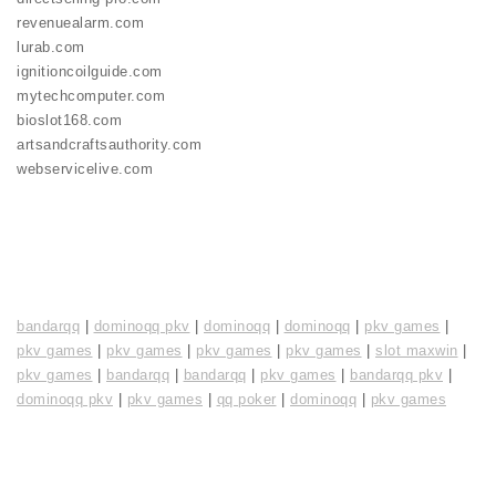
revenuealarm.com
lurab.com
ignitioncoilguide.com
mytechcomputer.com
bioslot168.com
artsandcraftsauthority.com
webservicelive.com
bandarqq
|
dominoqq pkv
|
dominoqq
|
dominoqq
|
pkv games
|
pkv games
|
pkv games
|
pkv games
|
pkv games
|
slot maxwin
|
pkv games
|
bandarqq
|
bandarqq
|
pkv games
|
bandarqq pkv
|
dominoqq pkv
|
pkv games
|
qq poker
|
dominoqq
|
pkv games