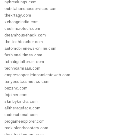
nybreakings.com
outstationcabsservices.com
thekrtagy.com
xchangeindia.com
coolmicrotech.com
dreamhousehack.com
the-techteacher.com
automobilenews-online.com
fashionalltimes.com
totaldigitalforum.com
technoarmaan.com
empresasposicionamientoweb.com
tonybestcosmetics.com
buzznc.com
fxjoiner.com
skinbykindra.com
alltherageface.com
codenational.com
progameexplorer.com
rockislandroastery.com
directselling-pro.com