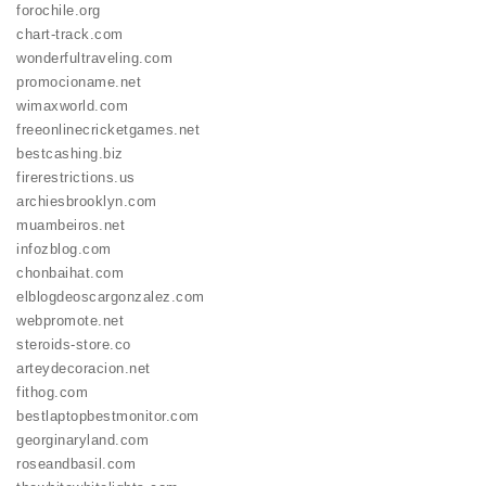
forochile.org
chart-track.com
wonderfultraveling.com
promocioname.net
wimaxworld.com
freeonlinecricketgames.net
bestcashing.biz
firerestrictions.us
archiesbrooklyn.com
muambeiros.net
infozblog.com
chonbaihat.com
elblogdeoscargonzalez.com
webpromote.net
steroids-store.co
arteydecoracion.net
fithog.com
bestlaptopbestmonitor.com
georginaryland.com
roseandbasil.com