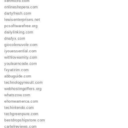
xenmicro.com
onlineshopera.com
dartyfresh.com
lewisenterprises.net
pcsoftwarefree.org
dailylinking.com
dnafyx.com
giocolenuvole.com
iyouessential.com
withloveamity.com
youlearncode.com
fxyatirim.com
abbuguide.com
technologyresult.com
webhostingoffers.org
whatszow.com
ehomeamerca.com
techintendo.com
techgreenpure.com
bestdropshipstore.com
cartelreviews.com