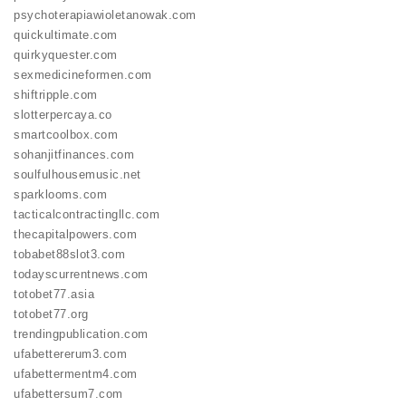
psychoterapiawioletanowak.com
quickultimate.com
quirkyquester.com
sexmedicineformen.com
shiftripple.com
slotterpercaya.co
smartcoolbox.com
sohanjitfinances.com
soulfulhousemusic.net
sparklooms.com
tacticalcontractingllc.com
thecapitalpowers.com
tobabet88slot3.com
todayscurrentnews.com
totobet77.asia
totobet77.org
trendingpublication.com
ufabettererum3.com
ufabettermentm4.com
ufabettersum7.com