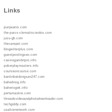
Links
punjwanis.com
the-parcs-clematiscondos.com
jusu-gb.com
thecarepet.com
blogwriterplus.com
guestpostingseo.com
casinogambitpro.info
pokerplaymasters.info
courseoncourse.com
bantinbatdongsan247.com
bahednog.info
bahenxgek.info
pertamaskre.com
threadsvideoandphotodownloader.com
techgiddy.com
usalivenetwork.com