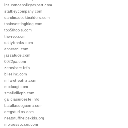
insurancepolicyexpert.com
statkeycompany.com
carolinadeckbuilders.com
topinvestingblog.com
top50tools.com
the-rep.com
saltyfranks.com
annerani.com
jazzatude.com
0022pa.com
zeroshare.info
bilesinc.com
milaretreatnz.com
modaagi.com
smallvilleph.com
galiciasuroeste.info
batallasdeguerra.com
dregstudios.com
neatstuffhelpskids.org
moraessoccer.com