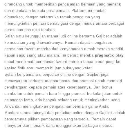
dirancang untuk memberikan pengalaman bermain yang menarik
dan mendalam kepada para pemain. Platform ini mudah
digunakan, dengan antarmuka ramah pengguna yang
memungkinkan pemain bernavigasi dengan mulus antara berbagai
permainan dan opsi taruhan.
Salah satu keunggulan utama judi online bersama Gajibet adalah
kemudahan yang ditawarkannya. Pemain dapat mengakses
permainan favorit mereka dari kenyamanan rumah mereka sendiri,
kapan saja, siang atau malam. Ini berarti mereka
pragmatic play
dapat menikmati permainan favorit mereka tanpa harus pergi ke
kasino fisik atau mematuhi jam buka yang ketat.
Selain kenyamanan, perjudian online dengan Gajibet juga
menawarkan berbagai macam bonus dan promosi untuk memberi
penghargaan kepada pemain atas kesetiaannya. Dari bonus
sambutan untuk pemain baru hingga promosi berkelanjutan untuk
pelanggan lama, ada banyak peluang untuk meningkatkan uang
Anda dan meningkatkan pengalaman bermain game Anda.
Manfaat utama lainnya dari perjudian online dengan Gajibet adalah
beragamnya pilihan pembayaran yang tersedia. Pemain dapat
menyetor dan menarik dana menggunakan berbagai metode,