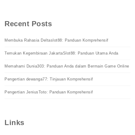
Recent Posts
Membuka Rahasia Deltaslot88: Panduan Komprehensif
Temukan Kegembiraan JakartaSlot88: Panduan Utama Anda
Memahami Dunia303: Panduan Anda dalam Bermain Game Online
Pengertian dewanga77: Tinjauan Komprehensif
Pengertian JeniusToto: Panduan Komprehensif
Links