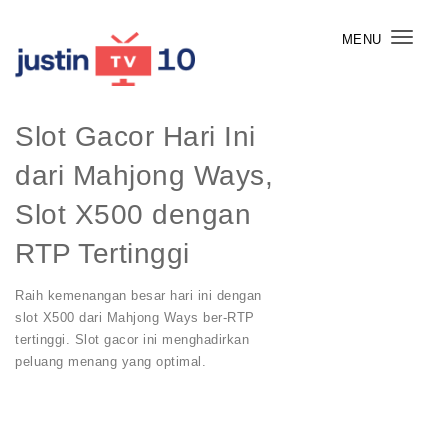
Skip to content
MENU
Togg
navig
Slot Gacor Hari Ini
dari Mahjong Ways,
Slot X500 dengan
RTP Tertinggi
Raih kemenangan besar hari ini dengan
slot X500 dari Mahjong Ways ber-RTP
tertinggi. Slot gacor ini menghadirkan
peluang menang yang optimal.