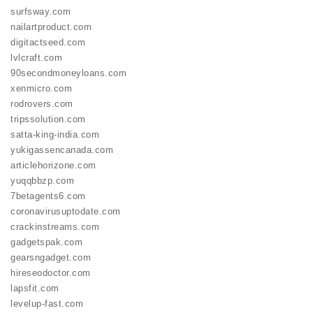
surfsway.com
nailartproduct.com
digitactseed.com
lvlcraft.com
90secondmoneyloans.com
xenmicro.com
rodrovers.com
tripssolution.com
satta-king-india.com
yukigassencanada.com
articlehorizone.com
yuqqbbzp.com
7betagents6.com
coronavirusuptodate.com
crackinstreams.com
gadgetspak.com
gearsngadget.com
hireseodoctor.com
lapsfit.com
levelup-fast.com