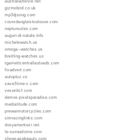
australiamovie.net
gizmobird.co.uk
mp3djsong.com
coursdanglaistoulouse.com
neptunuslex.com
auguri-di-natale.info
michelewatch.us
omega--watches.us
breitling-watches.us
tgarnettcentrallautoads.com
fixadvert.com
autopluz.co
save3time-c.com
vexonhcf.com
demos-pixelsparadise.com
mediatitude.com
prewarmotorcycles.com
simracinglinks.com
dosyamerkezi.net
le-surrealisme.com
showcasebeauty.com