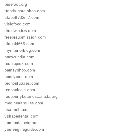
teseract.org
trendy-ama-shop.com
ufabett732m7.com
visiofood.com
droidwindow.com
freeprsubmission.com
ufagold666.com
myinteriorblog.com
bnewsindia.com
techiepick.com
bamzyshop.com
pondycars.com
techonfutures.com
techoologic.com
raspberryketonescanada.org
medihealthrules.com
usathrill.com
vshapedental.com
canfandalucia.org
yourengineguide.com