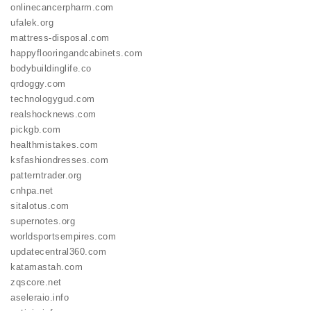
onlinecancerpharm.com
ufalek.org
mattress-disposal.com
happyflooringandcabinets.com
bodybuildinglife.co
qrdoggy.com
technologygud.com
realshocknews.com
pickgb.com
healthmistakes.com
ksfashiondresses.com
patterntrader.org
cnhpa.net
sitalotus.com
supernotes.org
worldsportsempires.com
updatecentral360.com
katamastah.com
zqscore.net
aseleraio.info