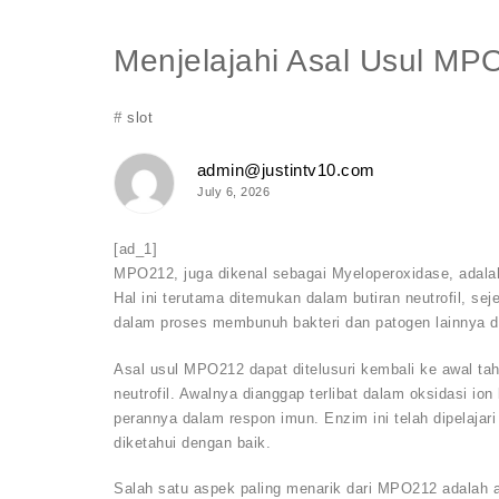
Menjelajahi Asal Usul MP
#
slot
admin@justintv10.com
July 6, 2026
[ad_1]
MPO212, juga dikenal sebagai Myeloperoxidase, adala
Hal ini terutama ditemukan dalam butiran neutrofil, s
dalam proses membunuh bakteri dan patogen lainnya d
Asal usul MPO212 dapat ditelusuri kembali ke awal ta
neutrofil. Awalnya dianggap terlibat dalam oksidasi io
perannya dalam respon imun. Enzim ini telah dipelajar
diketahui dengan baik.
Salah satu aspek paling menarik dari MPO212 adalah a