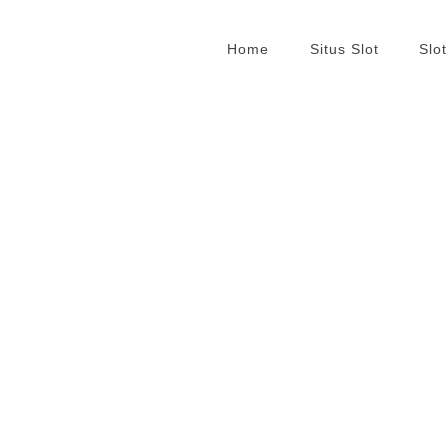
Home
Situs Slot
Slo