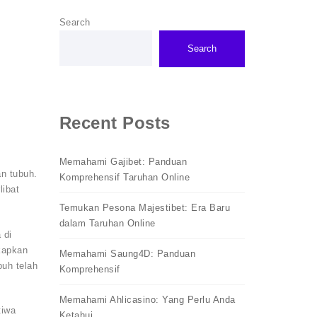
Search
Search
Recent Posts
Memahami Gajibet: Panduan
n tubuh.
Komprehensif Taruhan Online
libat
Temukan Pesona Majestibet: Era Baru
dalam Taruhan Online
 di
gkapkan
Memahami Saung4D: Panduan
buh telah
Komprehensif
Memahami Ahlicasino: Yang Perlu Anda
tiwa
Ketahui