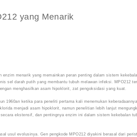
O212 yang Menarik
h enzim menarik yang memainkan peran penting dalam sistem kekebala
ejenis sel darah putih yang membantu tubuh melawan infeksi. MPO212 ter
engan menghasilkan asam hipoklorit, zat pengoksidasi yang kuat.
hun 1960an ketika para peneliti pertama kali menemukan keberadaannya
n klorida menjadi asam hipoklorit, namun penelitian lebih lanjut mengun
i secara ekstensif, dan pentingnya enzim ini dalam sistem kekebalan tu
sal usul evolusinya. Gen pengkode MPO212 diyakini berasal dari peris