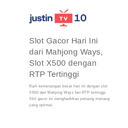
Skip to content
Slot Gacor Hari Ini
dari Mahjong Ways,
Slot X500 dengan
RTP Tertinggi
Raih kemenangan besar hari ini dengan slot
X500 dari Mahjong Ways ber-RTP tertinggi.
Slot gacor ini menghadirkan peluang menang
yang optimal.