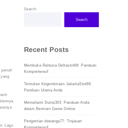
Search
Search
Recent Posts
Membuka Rahasia Deltaslot88: Panduan
g penuh
Komprehensif
 yang
Temukan Kegembiraan JakartaSlot88:
Panduan Utama Anda
erti
pilannya
Memahami Dunia303: Panduan Anda
uaranya
dalam Bermain Game Online
Pengertian dewanga77: Tinjauan
an. Lagu
Komprehensif