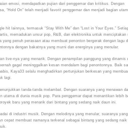
ian emosi, mendapatkan pujian dari penggemar dan kritikus. Dengan
a, “Hold On” telah menjadi favorit penggemar dan menjadi bagian utam
gle hit lainnya, termasuk “Stay With Me” dan “Lost in Your Eyes.” Setia
rtis, memadukan unsur pop, R&B, dan elektronika untuk menciptakan 
da yang penuh perasaan atau membuat penonton bergerak dengan lagu 
ntonnya dengan bakatnya yang murni dan energinya yang menular.
lan live-nya yang menarik. Dengan penampilan panggung yang dinamis 
pernah gagal meninggalkan kesan mendalam bagi penontonnya. Baik sa
ual habis, Kaya33 selalu menghadirkan pertunjukan berkesan yang membua
k lagi.
ak menunjukkan tanda-tanda melambat. Dengan suaranya yang menawan d
in utama di dunia musik pop. Para penggemar dapat menantikan lebih 
proyek baru yang menarik dari bintang yang sedang naik daun ini.
adai di industri musik. Dengan melodinya yang menular, suaranya yan
gan cepat membuat namanya terkenal sebagai bintang yang sedang naik
sik.