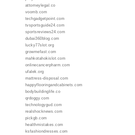
attorneylegal.co
voomb.com
techgadgetpoint.com
tvsportsguide24.com
sportsreviews24.com
dubai360blog.com
lucky77slot.org
growmefast.com
mahkotahokislot.com
onlinecancerpharm.com
ufalek.org
mattress-disposal.com
happyflooringandcabinets.com
bodybuildinglife.co
qrdoggy.com
technologygud.com
realshocknews.com
pickgb.com
healthmistakes.com
ksfashiondresses.com