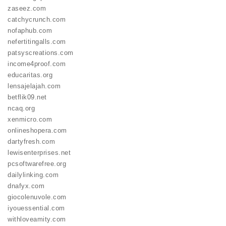
zaseez.com
catchycrunch.com
nofaphub.com
nefertitingalls.com
patsyscreations.com
income4proof.com
educaritas.org
lensajelajah.com
betflik09.net
ncaq.org
xenmicro.com
onlineshopera.com
dartyfresh.com
lewisenterprises.net
pcsoftwarefree.org
dailylinking.com
dnafyx.com
giocolenuvole.com
iyouessential.com
withloveamity.com