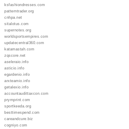
ksfashiondresses.com
patterntrader.org
cnhpa.net
sitalotus.com
supernotes.org
worldsportsempires.com
updatecentral360.com
katamastah.com
zqscore.net
aseleraio.info
asticio.info
egardenio.info
arxteamio.info
getalexio.info
accountaudittaxcon.com
prymprint.com
sportkeeda.org
besttimespend.com
careandcure.biz
cogniyo.com