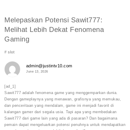
Melepaskan Potensi Sawit777:
Melihat Lebih Dekat Fenomena
Gaming
#
slot
admin@justintv10.com
June 13, 2026
[ad_1]
Sawit777 adalah fenomena game yang menggemparkan dunia.
Dengan gameplaynya yang menawan, grafisnya yang memukau,
dan penceritaan yang mendalam, game ini menjadi favorit di
kalangan gamer dari segala usia. Tapi apa yang membedakan
Sawit777 dari game lain yang ada di pasaran? Dan bagaimana
pemain dapat mengeluarkan potensi penuhnya untuk mendapatkan