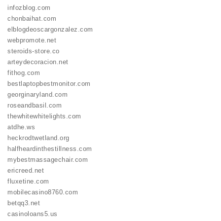
infozblog.com
chonbaihat.com
elblogdeoscargonzalez.com
webpromote.net
steroids-store.co
arteydecoracion.net
fithog.com
bestlaptopbestmonitor.com
georginaryland.com
roseandbasil.com
thewhitewhitelights.com
atdhe.ws
heckrodtwetland.org
halfheardinthestillness.com
mybestmassagechair.com
ericreed.net
fluxetine.com
mobilecasino8760.com
betqq3.net
casinoloans5.us