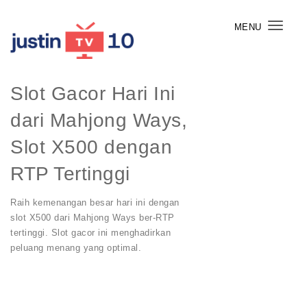
Skip to content
MENU
Togg
navig
Slot Gacor Hari Ini
dari Mahjong Ways,
Slot X500 dengan
RTP Tertinggi
Raih kemenangan besar hari ini dengan
slot X500 dari Mahjong Ways ber-RTP
tertinggi. Slot gacor ini menghadirkan
peluang menang yang optimal.