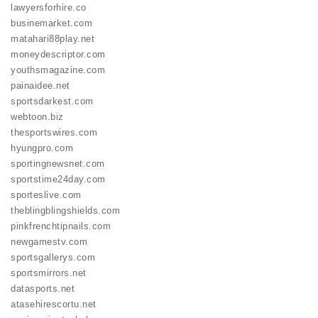
lawyersforhire.co
businemarket.com
matahari88play.net
moneydescriptor.com
youthsmagazine.com
painaidee.net
sportsdarkest.com
webtoon.biz
thesportswires.com
hyungpro.com
sportingnewsnet.com
sportstime24day.com
sporteslive.com
theblingblingshields.com
pinkfrenchtipnails.com
newgamestv.com
sportsgallerys.com
sportsmirrors.net
datasports.net
atasehirescortu.net