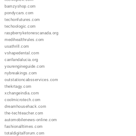
bamzyshop.com
pondycars.com
techonfutures.com
techoologic.com
raspberryketonescanada.org
medihealthrules.com
usathrill.com
vshapedental.com
canfandalucia.org
yourengineguide.com
nybreakings.com
outstationcabsservices.com
thekrtagy.com
xchangeindia.com
coolmicrotech.com
dreamhousehack.com
the-techteacher.com
automobilenews-online.com
fashionalltimes.com
totaldigitalforum.com