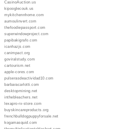
CasinoAuction.us
kipooglecouk.us
mykitchennhome.com
aumoulinvert.com
thefoodiepassport.com
superwindowproject.com
papibakigrafo.com
icanhazjs.com
canimpact.org
goviralstudy.com
cartourism.net
apple-cores.com
pulserasdeactividad10.com
barbaracarlotti.com
desktopmining.net
inthebleachers.net
lexapro-rx-store.com
buyskincareproducts.org
frenchbulldogpuppyforsale.net
kogamasquid.com
themultiplicationtablechart.com