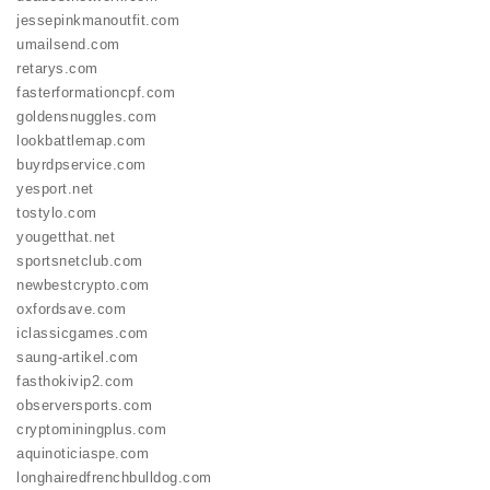
jessepinkmanoutfit.com
umailsend.com
retarys.com
fasterformationcpf.com
goldensnuggles.com
lookbattlemap.com
buyrdpservice.com
yesport.net
tostylo.com
yougetthat.net
sportsnetclub.com
newbestcrypto.com
oxfordsave.com
iclassicgames.com
saung-artikel.com
fasthokivip2.com
observersports.com
cryptominingplus.com
aquinoticiaspe.com
longhairedfrenchbulldog.com