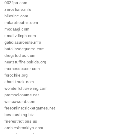
0022pa.com
zeroshare.info
bilesinc.com
milaretreatnz.com
modaagi.com
smallvilleph.com
galiciasuroeste.info
batallasdeguerra.com
dregstudios.com
neatstuffhelpskids.org
moraessoccer.com
forochile.org
chart-track.com
wonderfultraveling.com
promocioname.net
wimaxworld.com
freeonlinecricketgames.net
bestcashing.biz
firerestrictions.us
archiesbrooklyn.com