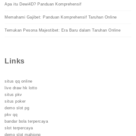
Apa itu Dewi4D? Panduan Komprehensif
Memahami Gajibet: Panduan Komprehensif Taruhan Online
Temukan Pesona Majestibet: Era Baru dalam Taruhan Online
Links
situs qq online
live draw hk lotto
situs pkv
situs poker
demo slot pg
pkv qq
bandar bola terpercaya
slot terpercaya
demo slot mahjong