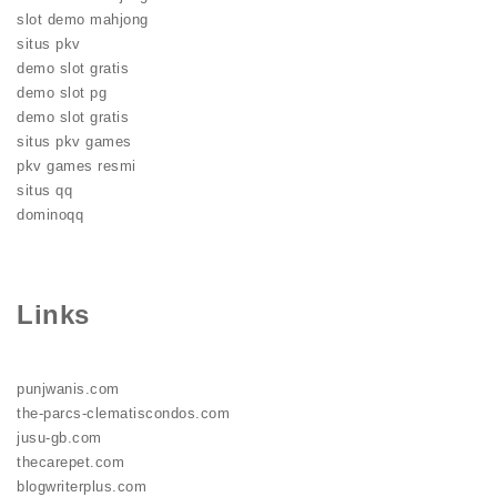
slot demo mahjong
situs pkv
demo slot gratis
demo slot pg
demo slot gratis
situs pkv games
pkv games resmi
situs qq
dominoqq
Links
punjwanis.com
the-parcs-clematiscondos.com
jusu-gb.com
thecarepet.com
blogwriterplus.com