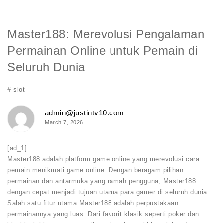
Master188: Merevolusi Pengalaman
Permainan Online untuk Pemain di
Seluruh Dunia
#
slot
admin@justintv10.com
March 7, 2026
[ad_1]
Master188 adalah platform game online yang merevolusi cara
pemain menikmati game online. Dengan beragam pilihan
permainan dan antarmuka yang ramah pengguna, Master188
dengan cepat menjadi tujuan utama para gamer di seluruh dunia.
Salah satu fitur utama Master188 adalah perpustakaan
permainannya yang luas. Dari favorit klasik seperti poker dan