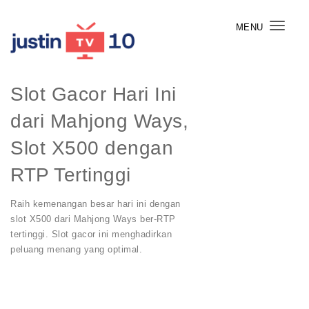
Skip to content
MENU
Togg
navig
Slot Gacor Hari Ini
dari Mahjong Ways,
Slot X500 dengan
RTP Tertinggi
Raih kemenangan besar hari ini dengan
slot X500 dari Mahjong Ways ber-RTP
tertinggi. Slot gacor ini menghadirkan
peluang menang yang optimal.