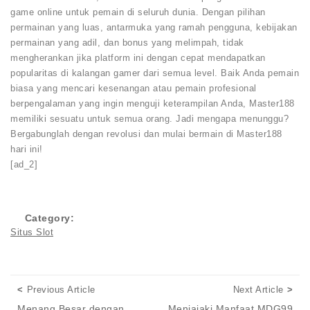
game online untuk pemain di seluruh dunia. Dengan pilihan
permainan yang luas, antarmuka yang ramah pengguna, kebijakan
permainan yang adil, dan bonus yang melimpah, tidak
mengherankan jika platform ini dengan cepat mendapatkan
popularitas di kalangan gamer dari semua level. Baik Anda pemain
biasa yang mencari kesenangan atau pemain profesional
berpengalaman yang ingin menguji keterampilan Anda, Master188
memiliki sesuatu untuk semua orang. Jadi mengapa menunggu?
Bergabunglah dengan revolusi dan mulai bermain di Master188
hari ini!
[ad_2]
Category:
Situs Slot
Posts navigation
Previous Article
Next
Previous Article
Next Article
Menang Besar dengan
Menjajaki Manfaat MDG99