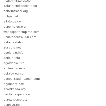
healthmistakes.com
ksfashiondresses.com
patterntrader.org
cnhpa.net
sitalotus.com
supernotes.org
worldsportsempires.com
updatecentral360.com
katamastah.com
zqscore.net
aseleraio.info
asticio.info
egardenio.info
arxteamio.info
getalexio.info
accountaudittaxcon.com
prymprint.com
sportkeeda.org
besttimespend.com
careandcure.biz
cogniyo.com