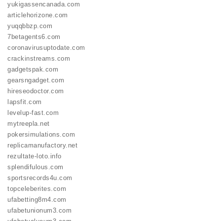
yukigassencanada.com
articlehorizone.com
yuqqbbzp.com
7betagents6.com
coronavirusuptodate.com
crackinstreams.com
gadgetspak.com
gearsngadget.com
hireseodoctor.com
lapsfit.com
levelup-fast.com
mytreepla.net
pokersimulations.com
replicamanufactory.net
rezultate-loto.info
splendifulous.com
sportsrecords4u.com
topceleberites.com
ufabetting8m4.com
ufabetunionum3.com