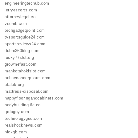
engineeringtechub.com
jerryescorts.com
attorneylegal.co
voomb.com
techgadgetpoint.com
tvsportsguide24.com
sportsreviews24.com
dubai360blog.com
lucky77slot.org
growmefast.com
mahkotahokislot.com
onlinecancerpharm.com
ufalek.org
mattress-disposal.com
happyflooringandcabinets.com
bodybuildinglife.co
qrdoggy.com
technologygud.com
realshocknews.com
pickgb.com