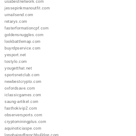
usabestnetwork.com
jessepinkmanoutfit.com
umailsend.com
retarys.com
fasterformationcpf.com
goldensnuggles.com
lookbattlemap.com
buyrdpservice.com
yesport.net
tostylo.com
yougetthat.net
sportsnetclub.com
newbestcrypto.com
oxfordsave.com
iclassicgames.com
saung-artikel.com
fasthokivip2.com
observersports.com
cryptominingplus.com
aquinoticiaspe.com
longhairedfrenchbulldog.com