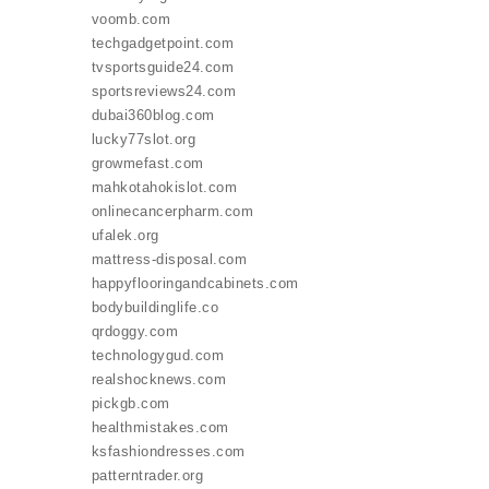
voomb.com
techgadgetpoint.com
tvsportsguide24.com
sportsreviews24.com
dubai360blog.com
lucky77slot.org
growmefast.com
mahkotahokislot.com
onlinecancerpharm.com
ufalek.org
mattress-disposal.com
happyflooringandcabinets.com
bodybuildinglife.co
qrdoggy.com
technologygud.com
realshocknews.com
pickgb.com
healthmistakes.com
ksfashiondresses.com
patterntrader.org