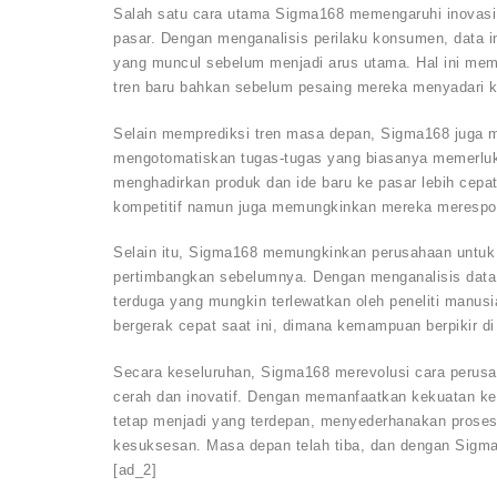
Salah satu cara utama Sigma168 memengaruhi inovasi
pasar. Dengan menganalisis perilaku konsumen, data in
yang muncul sebelum menjadi arus utama. Hal ini me
tren baru bahkan sebelum pesaing mereka menyadari 
Selain memprediksi tren masa depan, Sigma168 juga
mengotomatiskan tugas-tugas yang biasanya memerluka
menghadirkan produk dan ide baru ke pasar lebih cepa
kompetitif namun juga memungkinkan mereka merespon
Selain itu, Sigma168 memungkinkan perusahaan untuk
pertimbangkan sebelumnya. Dengan menganalisis data
terduga yang mungkin terlewatkan oleh peneliti manusi
bergerak cepat saat ini, dimana kemampuan berpikir d
Secara keseluruhan, Sigma168 merevolusi cara perus
cerah dan inovatif. Dengan memanfaatkan kekuatan k
tetap menjadi yang terdepan, menyederhanakan proses
kesuksesan. Masa depan telah tiba, dan dengan Sigma
[ad_2]