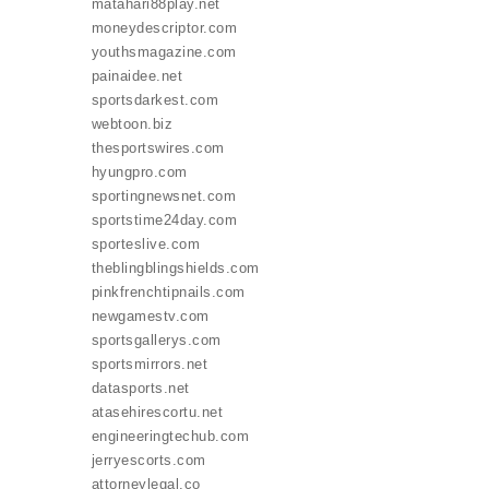
matahari88play.net
moneydescriptor.com
youthsmagazine.com
painaidee.net
sportsdarkest.com
webtoon.biz
thesportswires.com
hyungpro.com
sportingnewsnet.com
sportstime24day.com
sporteslive.com
theblingblingshields.com
pinkfrenchtipnails.com
newgamestv.com
sportsgallerys.com
sportsmirrors.net
datasports.net
atasehirescortu.net
engineeringtechub.com
jerryescorts.com
attorneylegal.co