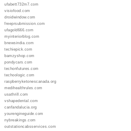
ufabett732m7.com
visiofood.com
droidwindow.com
freeprsubmission.com
ufagold666.com
myinteriorblog.com
bnewsindia.com
techiepick.com
bamzyshop.com
pondycars.com
techonfutures.com
techoologic.com
raspberryketonescanada.org
medihealthrules.com
usathrill.com
vshapedental.com
canfandalucia.org
yourengineguide.com
nybreakings.com
outstationcabsservices.com