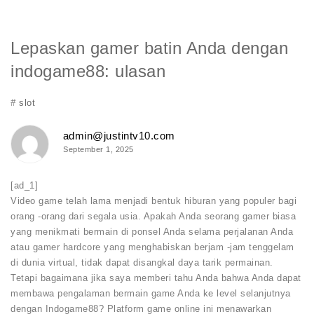
Lepaskan gamer batin Anda dengan
indogame88: ulasan
#
slot
admin@justintv10.com
September 1, 2025
[ad_1]
Video game telah lama menjadi bentuk hiburan yang populer bagi
orang -orang dari segala usia. Apakah Anda seorang gamer biasa
yang menikmati bermain di ponsel Anda selama perjalanan Anda
atau gamer hardcore yang menghabiskan berjam -jam tenggelam
di dunia virtual, tidak dapat disangkal daya tarik permainan.
Tetapi bagaimana jika saya memberi tahu Anda bahwa Anda dapat
membawa pengalaman bermain game Anda ke level selanjutnya
dengan Indogame88? Platform game online ini menawarkan