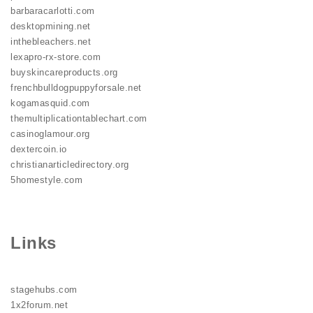
barbaracarlotti.com
desktopmining.net
inthebleachers.net
lexapro-rx-store.com
buyskincareproducts.org
frenchbulldogpuppyforsale.net
kogamasquid.com
themultiplicationtablechart.com
casinoglamour.org
dextercoin.io
christianarticledirectory.org
5homestyle.com
Links
stagehubs.com
1x2forum.net