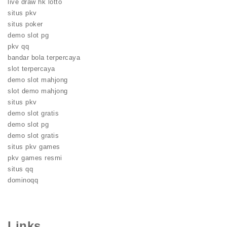
live draw hk lotto
situs pkv
situs poker
demo slot pg
pkv qq
bandar bola terpercaya
slot terpercaya
demo slot mahjong
slot demo mahjong
situs pkv
demo slot gratis
demo slot pg
demo slot gratis
situs pkv games
pkv games resmi
situs qq
dominoqq
Links