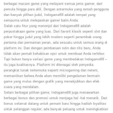
berbagai macam game yang melayani semua jenis gamer, dari
pemula hingga para ahli. Dengan antarmuka yang ramah pengguna
dan banyak pilihan judul, Indogame88 adalah tempat yang
sempurna untuk melepaskan gamer batin Anda.
Salah satu fitur yang menonjol dari Indogame88 adalah
perpustakaan game yang luas. Dari favorit klasik seperti slot dan
poker hingga judul yang lebih modern seperti penembak orang
pertama dan permainan peran, ada sesuatu untuk semua orang di
platform ini. Dan dengan pembaruan rutin dan rilis baru, Anda
tidak akan pernah kehabisan opsi untuk membuat Anda terhibur.
Tapi bukan hanya variasi game yang membedakan Indogame88 –
itu juga kualitasnya. Platform ini ditenagai oleh penyedia
perangkat lunak terkemuka seperti microgaming dan netent,
memastikan bahwa Anda akan memiliki pengalaman bermain
game yang mulus dengan grafik yang menakjubkan dan efek
suara yang mendalam.
Selain berbagai pilihan game, Indogame88 juga menawarkan
berbagai bonus dan promosi untuk menjaga hal -hal menarik. Dari
bonus selamat datang untuk pemain baru hingga hadiah loyalitas
untuk pelanggan reguler, ada banyak peluang untuk meningkatkan