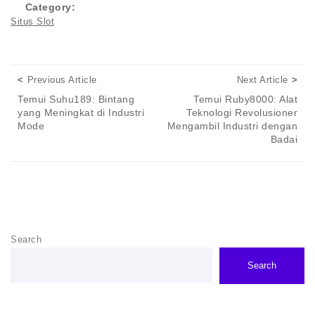
Category:
Situs Slot
Posts navigation
Previous Article
Next
Previous Article
Next Article
Temui Suhu189: Bintang
Temui Ruby8000: Alat
yang Meningkat di Industri
Teknologi Revolusioner
Mode
Mengambil Industri dengan
Badai
Search
Search