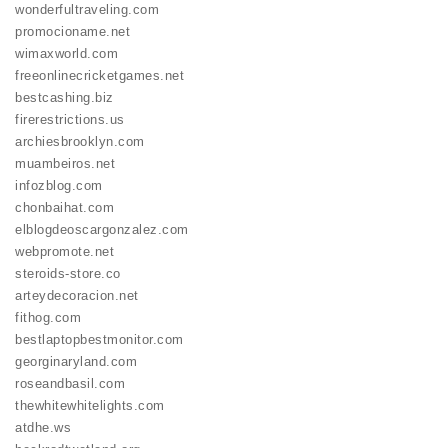
wonderfultraveling.com
promocioname.net
wimaxworld.com
freeonlinecricketgames.net
bestcashing.biz
firerestrictions.us
archiesbrooklyn.com
muambeiros.net
infozblog.com
chonbaihat.com
elblogdeoscargonzalez.com
webpromote.net
steroids-store.co
arteydecoracion.net
fithog.com
bestlaptopbestmonitor.com
georginaryland.com
roseandbasil.com
thewhitewhitelights.com
atdhe.ws