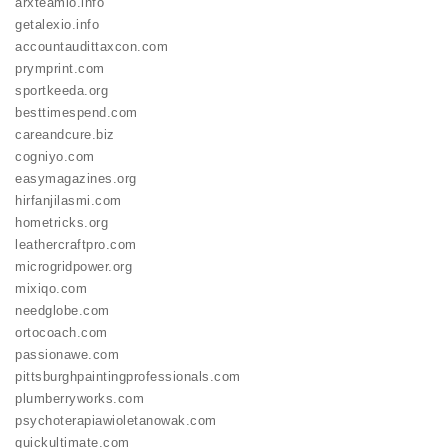
arxteamio.info
getalexio.info
accountaudittaxcon.com
prymprint.com
sportkeeda.org
besttimespend.com
careandcure.biz
cogniyo.com
easymagazines.org
hirfanjilasmi.com
hometricks.org
leathercraftpro.com
microgridpower.org
mixiqo.com
needglobe.com
ortocoach.com
passionawe.com
pittsburghpaintingprofessionals.com
plumberryworks.com
psychoterapiawioletanowak.com
quickultimate.com