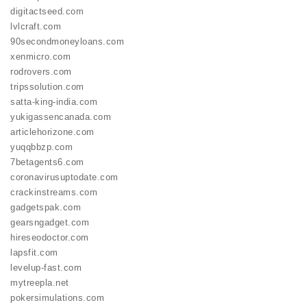
digitactseed.com
lvlcraft.com
90secondmoneyloans.com
xenmicro.com
rodrovers.com
tripssolution.com
satta-king-india.com
yukigassencanada.com
articlehorizone.com
yuqqbbzp.com
7betagents6.com
coronavirusuptodate.com
crackinstreams.com
gadgetspak.com
gearsngadget.com
hireseodoctor.com
lapsfit.com
levelup-fast.com
mytreepla.net
pokersimulations.com