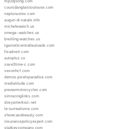
mp3djsong.com
coursdanglaistoulouse.com
neptunuslex.com
auguri-di-natale.info
michelewatch.us
omega--watches.us
breitling-watches.us
tgarnettcentrallautoads.com
fixadvert.com
autopluz.co
save3time-c.com
vexonhcf.com
demos-pixelsparadise.com
mediatitude.com
prewarmotorcycles.com
simracinglinks.com
dosyamerkezi.net
le-surrealisme.com
showcasebeauty.com
insurancepolicyexpert.com
statkeycompany.com