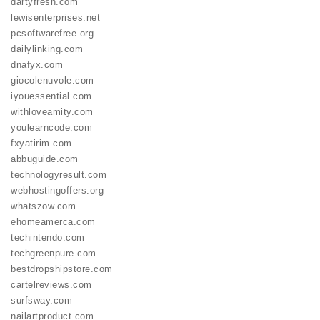
dartyfresh.com
lewisenterprises.net
pcsoftwarefree.org
dailylinking.com
dnafyx.com
giocolenuvole.com
iyouessential.com
withloveamity.com
youlearncode.com
fxyatirim.com
abbuguide.com
technologyresult.com
webhostingoffers.org
whatszow.com
ehomeamerca.com
techintendo.com
techgreenpure.com
bestdropshipstore.com
cartelreviews.com
surfsway.com
nailartproduct.com