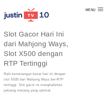
Skip to content
MENU
Togg
navig
Slot Gacor Hari Ini
dari Mahjong Ways,
Slot X500 dengan
RTP Tertinggi
Raih kemenangan besar hari ini dengan
slot X500 dari Mahjong Ways ber-RTP
tertinggi. Slot gacor ini menghadirkan
peluang menang yang optimal.