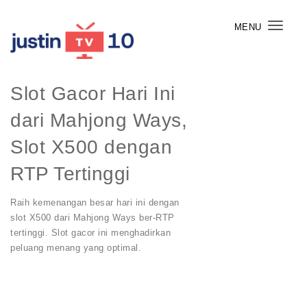
Skip to content
MENU
Togg
navig
Slot Gacor Hari Ini
dari Mahjong Ways,
Slot X500 dengan
RTP Tertinggi
Raih kemenangan besar hari ini dengan
slot X500 dari Mahjong Ways ber-RTP
tertinggi. Slot gacor ini menghadirkan
peluang menang yang optimal.