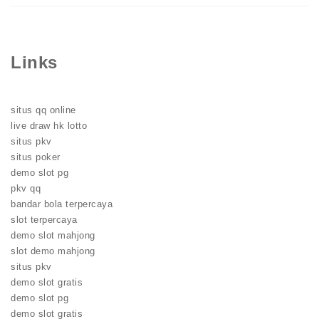
Links
situs qq online
live draw hk lotto
situs pkv
situs poker
demo slot pg
pkv qq
bandar bola terpercaya
slot terpercaya
demo slot mahjong
slot demo mahjong
situs pkv
demo slot gratis
demo slot pg
demo slot gratis