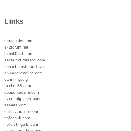
Links
stagehubs.com
1x2forum.net
login99bet.com
secretcourtesans.com
onlinebahisforum1.com
chicagoheadline.com
camming.org
rajalion88.com
goupuntacana.com
riversedgepark.com
zaseez.com
catchycrunch.com
nofaphub.com
nefertitingalls.com
patsyscreations.com