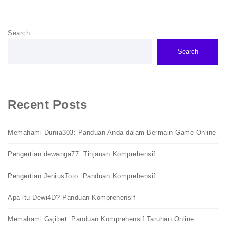
Search
Search
Recent Posts
Memahami Dunia303: Panduan Anda dalam Bermain Game Online
Pengertian dewanga77: Tinjauan Komprehensif
Pengertian JeniusToto: Panduan Komprehensif
Apa itu Dewi4D? Panduan Komprehensif
Memahami Gajibet: Panduan Komprehensif Taruhan Online