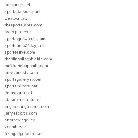
painaidee.net
sportsdarkest.com
webtoon.biz
thesportswires.com
hyungpro.com
sportingnewsnet.com
sportstime24day.com
sporteslive.com
theblingblingshields.com
pinkfrenchtipnails.com
newgamestv.com
sportsgallerys.com
sportsmirrors.net
datasports.net
atasehirescortu.net
engineeringtechub.com
jerryescorts.com
attorneylegal.co
voomb.com
techgadgetpoint.com