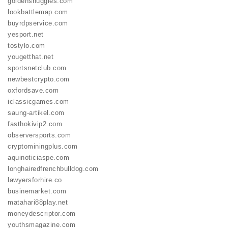
goldensnuggles.com
lookbattlemap.com
buyrdpservice.com
yesport.net
tostylo.com
yougetthat.net
sportsnetclub.com
newbestcrypto.com
oxfordsave.com
iclassicgames.com
saung-artikel.com
fasthokivip2.com
observersports.com
cryptominingplus.com
aquinoticiaspe.com
longhairedfrenchbulldog.com
lawyersforhire.co
businemarket.com
matahari88play.net
moneydescriptor.com
youthsmagazine.com