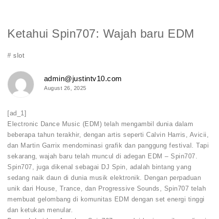
Ketahui Spin707: Wajah baru EDM
#
slot
admin@justintv10.com
August 26, 2025
[ad_1]
Electronic Dance Music (EDM) telah mengambil dunia dalam
beberapa tahun terakhir, dengan artis seperti Calvin Harris, Avicii,
dan Martin Garrix mendominasi grafik dan panggung festival. Tapi
sekarang, wajah baru telah muncul di adegan EDM – Spin707.
Spin707, juga dikenal sebagai DJ Spin, adalah bintang yang
sedang naik daun di dunia musik elektronik. Dengan perpaduan
unik dari House, Trance, dan Progressive Sounds, Spin707 telah
membuat gelombang di komunitas EDM dengan set energi tinggi
dan ketukan menular.