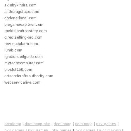
skinbykindra.com
alltherageface.com
codenational.com
progameexplorer.com
rockislandroastery.com
directselling-pro.com
revenuealarm.com
lurab.com
ignitioncoilguide.com
mytechcomputer.com
bioslot168.com
artsandcraftsauthority.com
webservicelive.com
bandarqq
|
dominoqq pkv
|
dominoqq
|
dominoqq
|
pkv games
|
pkv games
|
pkv games
|
pkv games
|
pkv games
|
slot maxwin
|