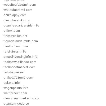
websiteufabetm4.com
whiteufabetm4.com
anikalappy.com
dininghelsinki.info
duanfrescariverside.info
etilerx.com
finestreplica.net
flounderandfumble.com
healthohunt.com
retefuturah.info
smartinvestinginfo.info
technewsalliance.com
technonetmarket.com
tedstanger.net
ufabett732um3.com
uskola.info
wagonpaints.info
waitfornext.com
clearvisionmarketing.co
quantum-code.co