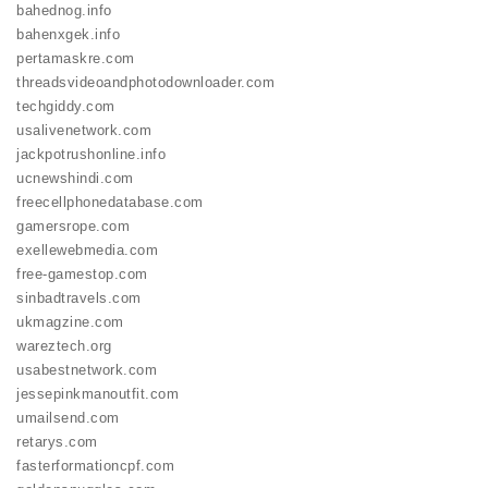
bahednog.info
bahenxgek.info
pertamaskre.com
threadsvideoandphotodownloader.com
techgiddy.com
usalivenetwork.com
jackpotrushonline.info
ucnewshindi.com
freecellphonedatabase.com
gamersrope.com
exellewebmedia.com
free-gamestop.com
sinbadtravels.com
ukmagzine.com
wareztech.org
usabestnetwork.com
jessepinkmanoutfit.com
umailsend.com
retarys.com
fasterformationcpf.com