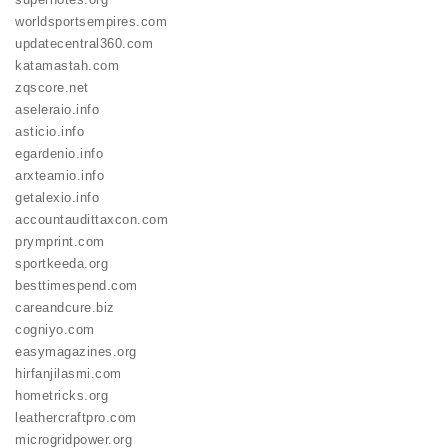
worldsportsempires.com
updatecentral360.com
katamastah.com
zqscore.net
aseleraio.info
asticio.info
egardenio.info
arxteamio.info
getalexio.info
accountaudittaxcon.com
prymprint.com
sportkeeda.org
besttimespend.com
careandcure.biz
cogniyo.com
easymagazines.org
hirfanjilasmi.com
hometricks.org
leathercraftpro.com
microgridpower.org