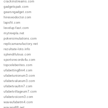
crackinstreams.com
gadgetspak.com
gearsngadget.com
hireseodoctor.com
lapsfit.com
levelup-fast.com
mytreepla.net
pokersimulations.com
replicamanufactory.net
rezultate-loto.info
splendifulous.com
sportsrecords4u.com
topceleberites.com
ufabetting8m4.com
ufabetunionum3.com
ufabetvalueum3.com
ufabetvaultm7.com
ufabetvillageum7.com
ufabetvoicem3.com
waveufabetm4.com
wayang88.net