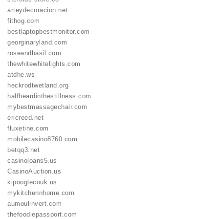
arteydecoracion.net
fithog.com
bestlaptopbestmonitor.com
georginaryland.com
roseandbasil.com
thewhitewhitelights.com
atdhe.ws
heckrodtwetland.org
halfheardinthestillness.com
mybestmassagechair.com
ericreed.net
fluxetine.com
mobilecasino8760.com
betqq3.net
casinoloans5.us
CasinoAuction.us
kipooglecouk.us
mykitchennhome.com
aumoulinvert.com
thefoodiepassport.com