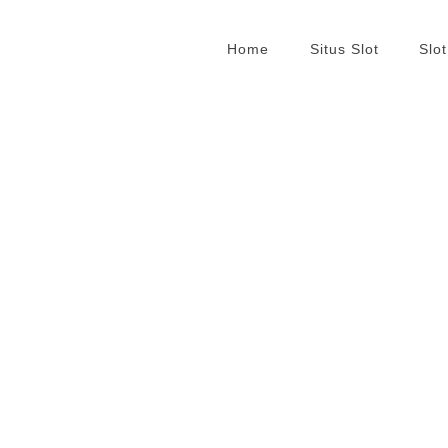
Home
Situs Slot
Slo