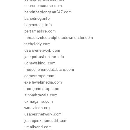
courseoncourse.com
bantinbatdongsan247.com
bahednog.info
bahenxgek.info
pertamaskre.com
threadsvideoandphotodownloader.com
techgiddy.com
usalivenetwork.com
jackpotrushonline.info
ucnewshindi.com
freecellphonedatabase.com
gamersrope.com
exellewebmedia.com
free-gamestop.com
sinbadtravels.com
ukmagzine.com
wareztech.org
usabestnetwork.com
jessepinkmanoutfit.com
umailsend.com