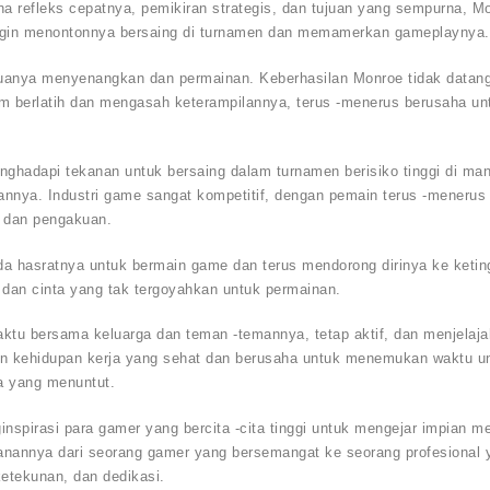
ena refleks cepatnya, pemikiran strategis, dan tujuan yang sempurna, M
gin menontonnya bersaing di turnamen dan memamerkan gameplaynya.
muanya menyenangkan dan permainan. Keberhasilan Monroe tidak datan
am berlatih dan mengasah keterampilannya, terus -menerus berusaha un
nghadapi tekanan untuk bersaing dalam turnamen berisiko tinggi di ma
nnya. Industri game sangat kompetitif, dengan pemain terus -menerus
, dan pengakuan.
da hasratnya untuk bermain game dan terus mendorong dirinya ke ketin
 dan cinta yang tak tergoyahkan untuk permainan.
tu bersama keluarga dan teman -temannya, tetap aktif, dan menjelaja
n kehidupan kerja yang sehat dan berusaha untuk menemukan waktu u
ya yang menuntut.
pirasi para gamer yang bercita -cita tinggi untuk mengejar impian m
lanannya dari seorang gamer yang bersemangat ke seorang profesional 
ketekunan, dan dedikasi.