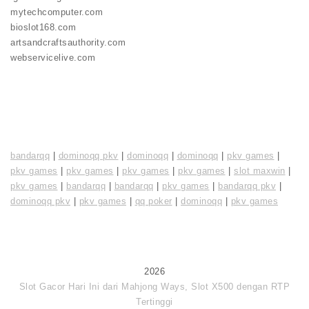
mytechcomputer.com
bioslot168.com
artsandcraftsauthority.com
webservicelive.com
bandarqq
|
dominoqq pkv
|
dominoqq
|
dominoqq
|
pkv games
|
pkv games
|
pkv games
|
pkv games
|
pkv games
|
slot maxwin
|
pkv games
|
bandarqq
|
bandarqq
|
pkv games
|
bandarqq pkv
|
dominoqq pkv
|
pkv games
|
qq poker
|
dominoqq
|
pkv games
2026
Slot Gacor Hari Ini dari Mahjong Ways, Slot X500 dengan RTP
Tertinggi