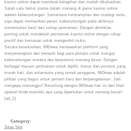
kasino online dapat membuat ketagihan dan mudah dikeluarkan.
Salah satu faktor utama dalam menang di game kasino online
adalah keberuntungan. Sementara keterampilan dan strategi tentu
saja dapat memainkan peran, keberuntungan pada akhirnya
menentukan hasil dari setiap permainan. Dengan demikian,
penting untuk mendekati permainan kasino online dengan sikap
positif dan kemauan untuk mengambil risiko.
Secara keseluruhan, 88Dewa menawarkan platform yang
menyenangkan dan menarik bagi para pemain untuk menguji
keberuntungan mereka dan berpotensi menang besar. Dengan
berbagai macam permainan untuk dipilih, bonus dan promosi yang
murah hati, dan antarmuka yang ramah pengguna, 88Dewa adalah
pilihan yang bagus untuk pemain baru dan berpengalaman. Jadi
mengapa menunggu? Beruntung dengan 88Dewa hari ini dan lihat
apakah Anda memiliki apa yang diperlukan untuk menang besar!
[ad_2]
Category:
Situs Slot