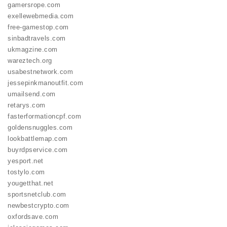
gamersrope.com
exellewebmedia.com
free-gamestop.com
sinbadtravels.com
ukmagzine.com
wareztech.org
usabestnetwork.com
jessepinkmanoutfit.com
umailsend.com
retarys.com
fasterformationcpf.com
goldensnuggles.com
lookbattlemap.com
buyrdpservice.com
yesport.net
tostylo.com
yougetthat.net
sportsnetclub.com
newbestcrypto.com
oxfordsave.com