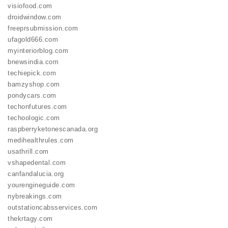
visiofood.com
droidwindow.com
freeprsubmission.com
ufagold666.com
myinteriorblog.com
bnewsindia.com
techiepick.com
bamzyshop.com
pondycars.com
techonfutures.com
techoologic.com
raspberryketonescanada.org
medihealthrules.com
usathrill.com
vshapedental.com
canfandalucia.org
yourengineguide.com
nybreakings.com
outstationcabsservices.com
thekrtagy.com