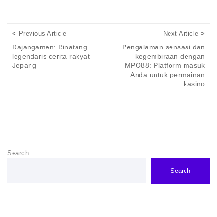
Posts navigation
Previous Article
Next
Previous Article
Next Article
Rajangamen: Binatang
Pengalaman sensasi dan
legendaris cerita rakyat
kegembiraan dengan
Jepang
MPO88: Platform masuk
Anda untuk permainan
kasino
Search
Search