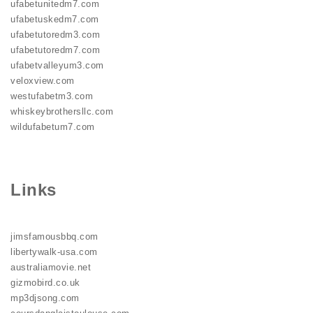
ufabetunitedm7.com
ufabetuskedm7.com
ufabetutoredm3.com
ufabetutoredm7.com
ufabetvalleyum3.com
veloxview.com
westufabetm3.com
whiskeybrothersllc.com
wildufabetum7.com
Links
jimsfamousbbq.com
libertywalk-usa.com
australiamovie.net
gizmobird.co.uk
mp3djsong.com