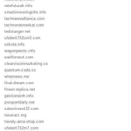
retefuturah.info
smartinvestinginfo.info
technewsalliance.com
technonetmarket.com
tedstanger.net
ufabett732um3.com
uskola.info
wagonpaints.info
waitfornext.com
clearvisionmarketing.co
quantum-code.co
whatnews.me
final-dream.com
finest-replica.net
gestioneinh.info
prosportdaily.net
salesinvest22.com
teseract.org
trendy-ama-shop.com
ufabett732m7.com