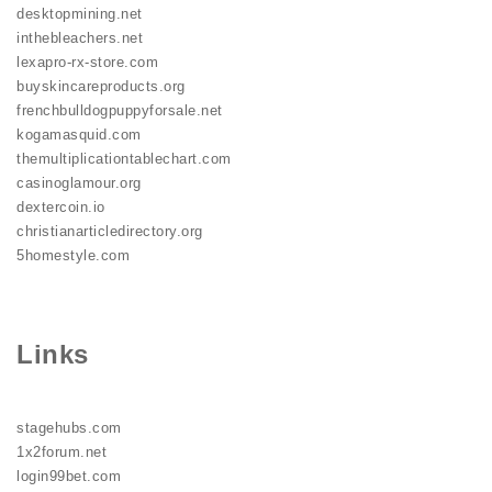
desktopmining.net
inthebleachers.net
lexapro-rx-store.com
buyskincareproducts.org
frenchbulldogpuppyforsale.net
kogamasquid.com
themultiplicationtablechart.com
casinoglamour.org
dextercoin.io
christianarticledirectory.org
5homestyle.com
Links
stagehubs.com
1x2forum.net
login99bet.com