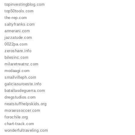
topinvestingblog.com
top50tools.com
the-rep.com
saltyfranks.com
annerani.com
jazzatude.com
0022pa.com
zeroshare.info
bilesinc.com
milaretreatnz.com
modaagi.com
smallvilleph.com
galiciasuroeste.info
batallasdeguerra.com
dregstudios.com
neatstuffhelpskids.org
moraessoccer.com
forochile.org
chart-track.com
wonderfultraveling.com