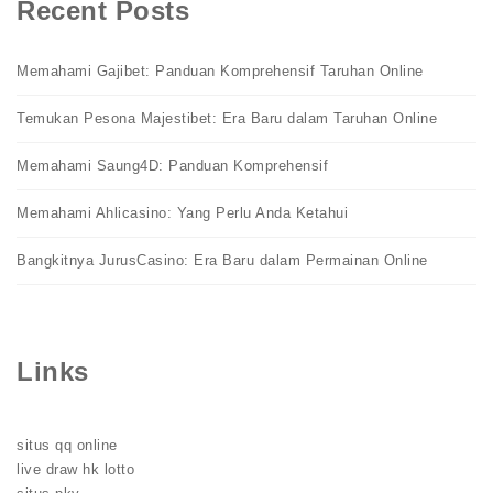
Recent Posts
Memahami Gajibet: Panduan Komprehensif Taruhan Online
Temukan Pesona Majestibet: Era Baru dalam Taruhan Online
Memahami Saung4D: Panduan Komprehensif
Memahami Ahlicasino: Yang Perlu Anda Ketahui
Bangkitnya JurusCasino: Era Baru dalam Permainan Online
Links
situs qq online
live draw hk lotto