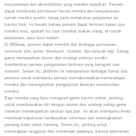
kenyamanan dan aksesibilitas yang mereka tawarkan. Pemain
dapat menikmati permainan favorit mereka dari kenyamanan
rumah mereka sendiri, tanpa perlu melakukan perjalanan ke
kasino fisik. Ini berarti bahwa pemain dapat bermain kapan pun
mereka mau, apakah itu saat istirahat makan siang, di rumah
perjalanan, atau larut malam.
Di 88Dewa, pemain dapat memilih dari berbagai permainan,
termasuk slot, poker, blackjack, roulette, dan banyak lagi. Setiap
game menawarkan aturan dan strategi uniknya sendiri,
memberikan pemain pengalaman bermain yang beragam dan
menarik. Selain itu, platform ini menawarkan berbagai bonus dan
promosi untuk membantu pemain memaksimalkan kemenangan
mereka dan meningkatkan pengalaman bermain keseluruhan
mereka.
Bagi mereka yang baru mengenal game kasino online, penting
untuk membiasakan diri dengan aturan dan strategi setiap game
sebelum menempatkan taruhan apa pun. Ini akan membantu Anda
membuat keputusan berdasarkan informasi dan meningkatkan
peluang Anda untuk menang. Selain itu, penting untuk
menetapkan anggaran dan menempel padanya, karena permainan