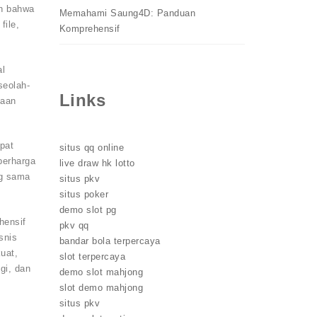
an bahwa
Memahami Saung4D: Panduan
file,
Komprehensif
al
seolah-
Links
haan
pat
situs qq online
berharga
live draw hk lotto
ng sama
situs pkv
situs poker
demo slot pg
hensif
pkv qq
snis
bandar bola terpercaya
uat,
slot terpercaya
gi, dan
demo slot mahjong
slot demo mahjong
situs pkv