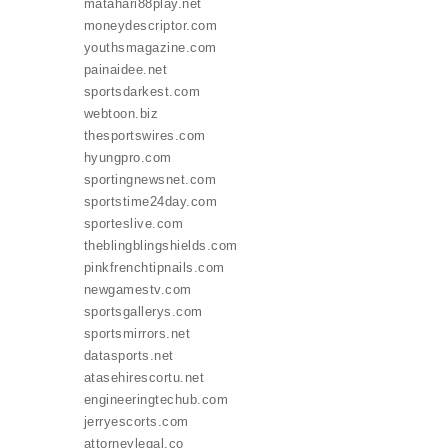
matahari88play.net
moneydescriptor.com
youthsmagazine.com
painaidee.net
sportsdarkest.com
webtoon.biz
thesportswires.com
hyungpro.com
sportingnewsnet.com
sportstime24day.com
sporteslive.com
theblingblingshields.com
pinkfrenchtipnails.com
newgamestv.com
sportsgallerys.com
sportsmirrors.net
datasports.net
atasehirescortu.net
engineeringtechub.com
jerryescorts.com
attorneylegal.co