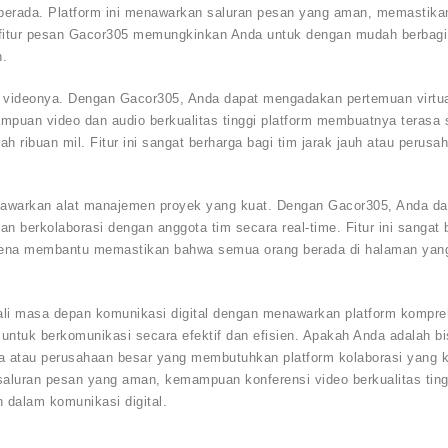
a berada. Platform ini menawarkan saluran pesan yang aman, memastik
, fitur pesan Gacor305 memungkinkan Anda untuk dengan mudah berbagi 
h.
si videonya. Dengan Gacor305, Anda dapat mengadakan pertemuan virtu
ampuan video dan audio berkualitas tinggi platform membuatnya terasa 
h ribuan mil. Fitur ini sangat berharga bagi tim jarak jauh atau perusa
nawarkan alat manajemen proyek yang kuat. Dengan Gacor305, Anda da
berkolaborasi dengan anggota tim secara real-time. Fitur ini sangat 
arena membantu memastikan bahwa semua orang berada di halaman ya
i masa depan komunikasi digital dengan menawarkan platform kompre
untuk berkomunikasi secara efektif dan efisien. Apakah Anda adalah bi
a atau perusahaan besar yang membutuhkan platform kolaborasi yang k
aluran pesan yang aman, kemampuan konferensi video berkualitas ting
dalam komunikasi digital.