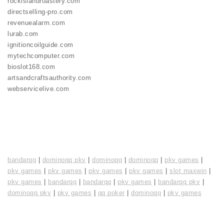
rockislandroastery.com
directselling-pro.com
revenuealarm.com
lurab.com
ignitioncoilguide.com
mytechcomputer.com
bioslot168.com
artsandcraftsauthority.com
webservicelive.com
bandarqq
|
dominoqq pkv
|
dominoqq
|
dominoqq
|
pkv games
|
pkv games
|
pkv games
|
pkv games
|
pkv games
|
slot maxwin
|
pkv games
|
bandarqq
|
bandarqq
|
pkv games
|
bandarqq pkv
|
dominoqq pkv
|
pkv games
|
qq poker
|
dominoqq
|
pkv games