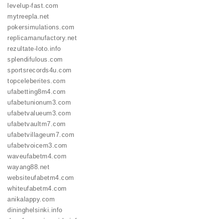
levelup-fast.com
mytreepla.net
pokersimulations.com
replicamanufactory.net
rezultate-loto.info
splendifulous.com
sportsrecords4u.com
topceleberites.com
ufabetting8m4.com
ufabetunionum3.com
ufabetvalueum3.com
ufabetvaultm7.com
ufabetvillageum7.com
ufabetvoicem3.com
waveufabetm4.com
wayang88.net
websiteufabetm4.com
whiteufabetm4.com
anikalappy.com
dininghelsinki.info