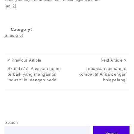
[ad_2]
Category:
Situs Slot
Posts navigation
Previous Article
Next
Previous Article
Next Article
Skuad777: Pasukan game
Lepaskan semangat
terbaik yang mengambil
kompetitif Anda dengan
industri ini dengan badai
bolapelangi
Search
Search