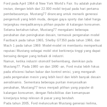
Ford pada April 1964 di New York World’s Fair. Itu adalah pukulan
instan, dengan lebih dari 22.000 mobil terjual pada hari pertama
pembebasannya. Mustang77 dirancang untuk menarik generasi
pengemudi yang lebih muda, dengan gaya sporty dan label harga
terjangkau menjadikannya pilihan populer di kalangan konsumen.
Selama bertahun-tahun, Mustang77 mengalami beberapa
perubahan dan peningkatan desain, termasuk pengenalan model
Fastback pada tahun 1965, Shelby GT350 pada tahun 1966, dan
Mach 1 pada tahun 1969. Model-model ini membantu memperkuat
reputasi Mustang sebagai mobil otot berkinerja tinggi yang dapat
bersaing dengan yang terbaik di industri.
Namun, ketika industri otomotif berkembang, demikian pula
Mustang77. Pada 1980 -an dan 1990 -an, Ford mulai lebih fokus
pada efisiensi bahan bakar dan kontrol emisi, yang mengarah
pada pengenalan mesin yang lebih kecil dan lebih banyak desain
aerodinamis. Sementara beberapa puritan menyesalkan
perubahan, Mustang77 terus menjadi pilihan yang populer di
kalangan konsumen, dengan fleksibilitas dan kemampuan
kinerjanya tetap relevan di pasar yang berubah.
Pada tahun 2005, Ford meluncurkan Mustang generasi kelima,