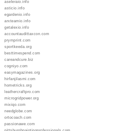
aseleraio.info
asticio.info
egardenio.info
arxteamio.info
getalexio.info
accountaudittaxcon.com
prymprint.com
sportkeeda.org
besttimespend.com
careandcure.biz
cogniyo.com
easymagazines.org
hirfanjilasmi.com
hometricks.org
leathercraftpro.com
microgridpower.org
mixiqo.com
needglobe.com
ortocoach.com
passionawe.com
pittsburghpaintingprofessionals.com