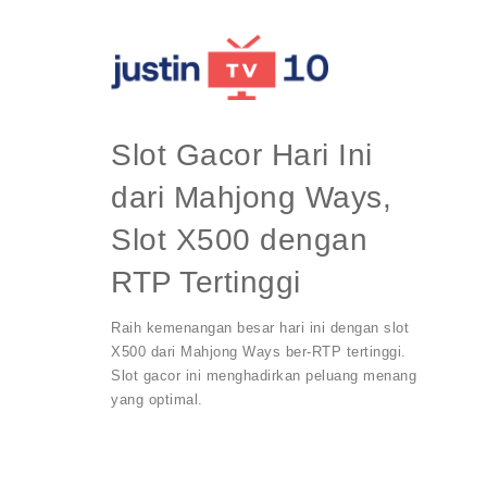
Skip to content
Slot Gacor Hari Ini
dari Mahjong Ways,
Slot X500 dengan
RTP Tertinggi
Raih kemenangan besar hari ini dengan slot
X500 dari Mahjong Ways ber-RTP tertinggi.
Slot gacor ini menghadirkan peluang menang
yang optimal.