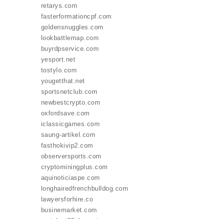
retarys.com
fasterformationcpf.com
goldensnuggles.com
lookbattlemap.com
buyrdpservice.com
yesport.net
tostylo.com
yougetthat.net
sportsnetclub.com
newbestcrypto.com
oxfordsave.com
iclassicgames.com
saung-artikel.com
fasthokivip2.com
observersports.com
cryptominingplus.com
aquinoticiaspe.com
longhairedfrenchbulldog.com
lawyersforhire.co
businemarket.com