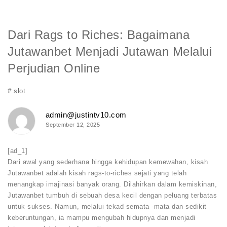
Dari Rags to Riches: Bagaimana
Jutawanbet Menjadi Jutawan Melalui
Perjudian Online
#
slot
admin@justintv10.com
September 12, 2025
[ad_1]
Dari awal yang sederhana hingga kehidupan kemewahan, kisah
Jutawanbet adalah kisah rags-to-riches sejati yang telah
menangkap imajinasi banyak orang. Dilahirkan dalam kemiskinan,
Jutawanbet tumbuh di sebuah desa kecil dengan peluang terbatas
untuk sukses. Namun, melalui tekad semata -mata dan sedikit
keberuntungan, ia mampu mengubah hidupnya dan menjadi