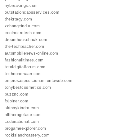
nybreakings.com
outstationcabsservices.com
thekrtagy.com
xchangeindia.com
coolmicrotech.com
dreamhousehack.com
the-techteacher.com
automobilenews-online.com
fashionalltimes.com
totaldigitalforum.com
technoarmaan.com
empresasposicionamientoweb.com
tonybestcosmetics.com
buzznc.com
fxjoiner.com
skinbykindra.com
alltherageface.com
codenational.com
progameexplorer.com
rockislandroastery.com