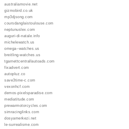
australiamovie.net
gizmobird.co.uk
mp3djsong.com
coursdanglaistoulouse.com
neptunuslex.com
auguri-di-natale.info
michelewatch.us
omega--watches.us
breitling-watches.us
tgarnettcentrallautoads.com
fixadvert.com
autopluz.co
save3time-c.com
vexonhcf.com
demos-pixelsparadise.com
mediatitude.com
prewarmotorcycles.com
simracinglinks.com
dosyamerkezi.net
le-surrealisme.com