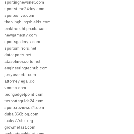
sportingnewsnet.com
sportstime24day.com
sporteslive.com
theblingblingshields.com
pinkfrenchtipnails.com
newgamestv.com
sportsgallerys.com
sportsmirrors.net
datasports.net
atasehirescortu.net
engineeringtechub.com
jerryescorts.com
attorneylegal.co
voomb.com
techgadgetpoint.com
tvsportsguide24.com
sportsreviews24.com
dubai360blog.com
lucky77slot.org
growmefast.com
mahkotahokislot.com