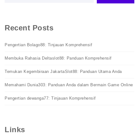
Recent Posts
Pengertian Bolago88: Tinjauan Komprehensif
Membuka Rahasia Deltaslot88: Panduan Komprehensif
Temukan Kegembiraan JakartaSlot88: Panduan Utama Anda
Memahami Dunia303: Panduan Anda dalam Bermain Game Online
Pengertian dewanga77: Tinjauan Komprehensif
Links