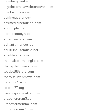
plumberryworks.com
psychoterapiawioletanowak.com
quickultimate.com
quirkyquester.com
sexmedicineformen.com
shiftripple.com
slotterpercaya.co
smartcoolbox.com
sohanjitfinances.com
soulfulhousemusic.net
sparklooms.com
tacticalcontractingllc.com
thecapitalpowers.com
tobabet88slot3.com
todayscurrentnews.com
totobet77.asia
totobet77.org
trendingpublication.com
ufabettererum3.com
ufabettermentm4.com
ufabettersum7.com