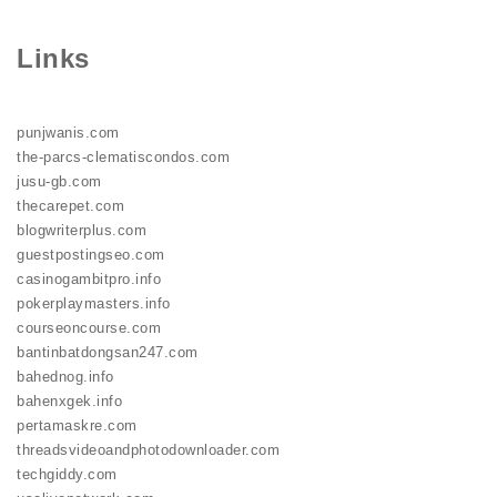
Links
punjwanis.com
the-parcs-clematiscondos.com
jusu-gb.com
thecarepet.com
blogwriterplus.com
guestpostingseo.com
casinogambitpro.info
pokerplaymasters.info
courseoncourse.com
bantinbatdongsan247.com
bahednog.info
bahenxgek.info
pertamaskre.com
threadsvideoandphotodownloader.com
techgiddy.com