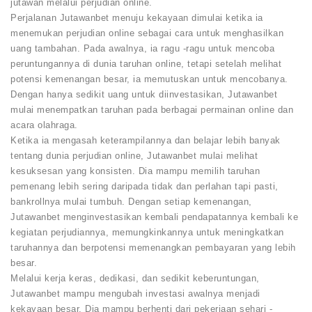
jutawan melalui perjudian online.
Perjalanan Jutawanbet menuju kekayaan dimulai ketika ia
menemukan perjudian online sebagai cara untuk menghasilkan
uang tambahan. Pada awalnya, ia ragu -ragu untuk mencoba
peruntungannya di dunia taruhan online, tetapi setelah melihat
potensi kemenangan besar, ia memutuskan untuk mencobanya.
Dengan hanya sedikit uang untuk diinvestasikan, Jutawanbet
mulai menempatkan taruhan pada berbagai permainan online dan
acara olahraga.
Ketika ia mengasah keterampilannya dan belajar lebih banyak
tentang dunia perjudian online, Jutawanbet mulai melihat
kesuksesan yang konsisten. Dia mampu memilih taruhan
pemenang lebih sering daripada tidak dan perlahan tapi pasti,
bankrollnya mulai tumbuh. Dengan setiap kemenangan,
Jutawanbet menginvestasikan kembali pendapatannya kembali ke
kegiatan perjudiannya, memungkinkannya untuk meningkatkan
taruhannya dan berpotensi memenangkan pembayaran yang lebih
besar.
Melalui kerja keras, dedikasi, dan sedikit keberuntungan,
Jutawanbet mampu mengubah investasi awalnya menjadi
kekayaan besar. Dia mampu berhenti dari pekerjaan sehari -