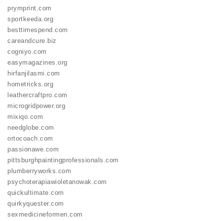
prymprint.com
sportkeeda.org
besttimespend.com
careandcure.biz
cogniyo.com
easymagazines.org
hirfanjilasmi.com
hometricks.org
leathercraftpro.com
microgridpower.org
mixiqo.com
needglobe.com
ortocoach.com
passionawe.com
pittsburghpaintingprofessionals.com
plumberryworks.com
psychoterapiawioletanowak.com
quickultimate.com
quirkyquester.com
sexmedicineformen.com