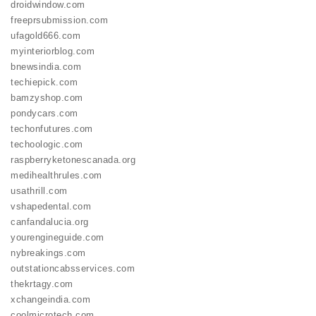
droidwindow.com
freeprsubmission.com
ufagold666.com
myinteriorblog.com
bnewsindia.com
techiepick.com
bamzyshop.com
pondycars.com
techonfutures.com
techoologic.com
raspberryketonescanada.org
medihealthrules.com
usathrill.com
vshapedental.com
canfandalucia.org
yourengineguide.com
nybreakings.com
outstationcabsservices.com
thekrtagy.com
xchangeindia.com
coolmicrotech.com