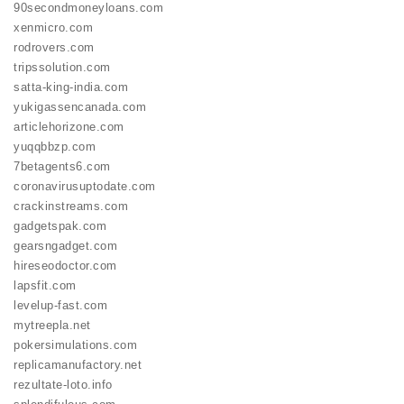
90secondmoneyloans.com
xenmicro.com
rodrovers.com
tripssolution.com
satta-king-india.com
yukigassencanada.com
articlehorizone.com
yuqqbbzp.com
7betagents6.com
coronavirusuptodate.com
crackinstreams.com
gadgetspak.com
gearsngadget.com
hireseodoctor.com
lapsfit.com
levelup-fast.com
mytreepla.net
pokersimulations.com
replicamanufactory.net
rezultate-loto.info