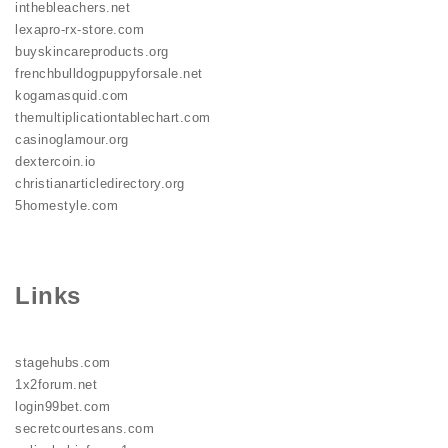
inthebleachers.net
lexapro-rx-store.com
buyskincareproducts.org
frenchbulldogpuppyforsale.net
kogamasquid.com
themultiplicationtablechart.com
casinoglamour.org
dextercoin.io
christianarticledirectory.org
5homestyle.com
Links
stagehubs.com
1x2forum.net
login99bet.com
secretcourtesans.com