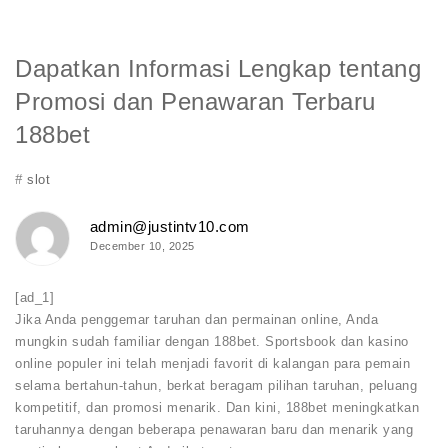
Dapatkan Informasi Lengkap tentang
Promosi dan Penawaran Terbaru
188bet
#
slot
admin@justintv10.com
December 10, 2025
[ad_1]
Jika Anda penggemar taruhan dan permainan online, Anda
mungkin sudah familiar dengan 188bet. Sportsbook dan kasino
online populer ini telah menjadi favorit di kalangan para pemain
selama bertahun-tahun, berkat beragam pilihan taruhan, peluang
kompetitif, dan promosi menarik. Dan kini, 188bet meningkatkan
taruhannya dengan beberapa penawaran baru dan menarik yang