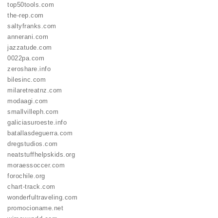
top50tools.com
the-rep.com
saltyfranks.com
annerani.com
jazzatude.com
0022pa.com
zeroshare.info
bilesinc.com
milaretreatnz.com
modaagi.com
smallvilleph.com
galiciasuroeste.info
batallasdeguerra.com
dregstudios.com
neatstuffhelpskids.org
moraessoccer.com
forochile.org
chart-track.com
wonderfultraveling.com
promocioname.net