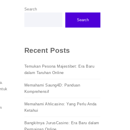
Search
Search
Recent Posts
Temukan Pesona Majestibet: Era Baru
dalam Taruhan Online
a.
Memahami Saung4D: Panduan
ntuk
Komprehensif
Memahami Ahlicasino: Yang Perlu Anda
n
Ketahui
Bangkitnya JurusCasino: Era Baru dalam
Permainan Online