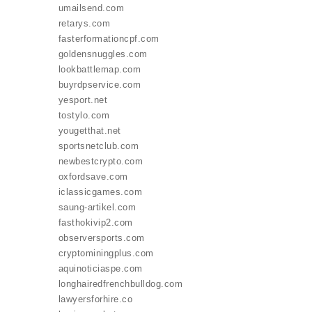
umailsend.com
retarys.com
fasterformationcpf.com
goldensnuggles.com
lookbattlemap.com
buyrdpservice.com
yesport.net
tostylo.com
yougetthat.net
sportsnetclub.com
newbestcrypto.com
oxfordsave.com
iclassicgames.com
saung-artikel.com
fasthokivip2.com
observersports.com
cryptominingplus.com
aquinoticiaspe.com
longhairedfrenchbulldog.com
lawyersforhire.co