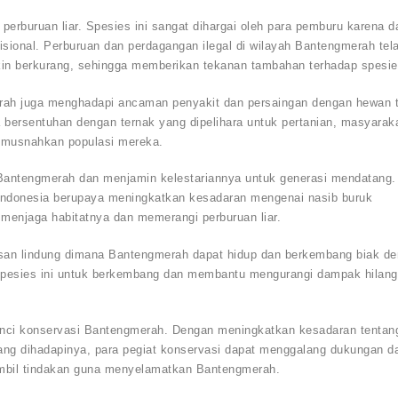
erburuan liar. Spesies ini sangat dihargai oleh para pemburu karena d
sional. Perburuan dan perdagangan ilegal di wilayah Bantengmerah tel
n berkurang, sehingga memberikan tekanan tambahan terhadap spesies
merah juga menghadapi ancaman penyakit dan persaingan dengan hewan 
bersentuhan dengan ternak yang dipelihara untuk pertanian, masyarak
memusnahkan populasi mereka.
Bantengmerah dan menjamin kelestariannya untuk generasi mendatang.
 Indonesia berupaya meningkatkan kesadaran mengenai nasib buruk
enjaga habitatnya dan memerangi perburuan liar.
wasan lindung dimana Bantengmerah dapat hidup dan berkembang biak d
 spesies ini untuk berkembang dan membantu mengurangi dampak hilan
unci konservasi Bantengmerah. Dengan meningkatkan kesadaran tentan
ang dihadapinya, para pegiat konservasi dapat menggalang dukungan da
mbil tindakan guna menyelamatkan Bantengmerah.