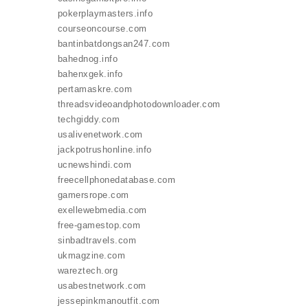
pokerplaymasters.info
courseoncourse.com
bantinbatdongsan247.com
bahednog.info
bahenxgek.info
pertamaskre.com
threadsvideoandphotodownloader.com
techgiddy.com
usalivenetwork.com
jackpotrushonline.info
ucnewshindi.com
freecellphonedatabase.com
gamersrope.com
exellewebmedia.com
free-gamestop.com
sinbadtravels.com
ukmagzine.com
wareztech.org
usabestnetwork.com
jessepinkmanoutfit.com