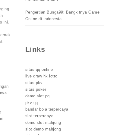
aging
Pengertian Bunga99: Bangkitnya Game
ah
Online di Indonesia
 ini.
ternak
at
Links
situs qq online
live draw hk lotto
situs pkv
engan
situs poker
gnya
demo slot pg
pkv qq
bandar bola terpercaya
g
slot terpercaya
ri
demo slot mahjong
slot demo mahjong