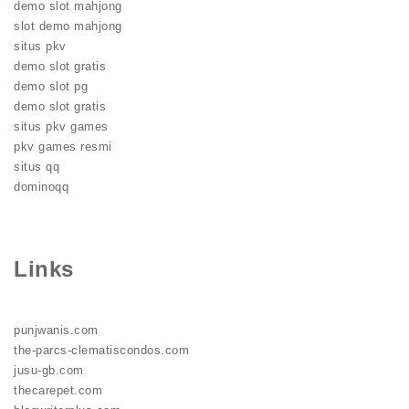
demo slot mahjong
slot demo mahjong
situs pkv
demo slot gratis
demo slot pg
demo slot gratis
situs pkv games
pkv games resmi
situs qq
dominoqq
Links
punjwanis.com
the-parcs-clematiscondos.com
jusu-gb.com
thecarepet.com