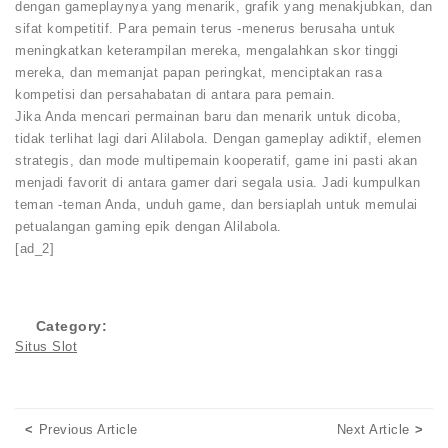
dengan gameplaynya yang menarik, grafik yang menakjubkan, dan
sifat kompetitif. Para pemain terus -menerus berusaha untuk
meningkatkan keterampilan mereka, mengalahkan skor tinggi
mereka, dan memanjat papan peringkat, menciptakan rasa
kompetisi dan persahabatan di antara para pemain.
Jika Anda mencari permainan baru dan menarik untuk dicoba,
tidak terlihat lagi dari Alilabola. Dengan gameplay adiktif, elemen
strategis, dan mode multipemain kooperatif, game ini pasti akan
menjadi favorit di antara gamer dari segala usia. Jadi kumpulkan
teman -teman Anda, unduh game, dan bersiaplah untuk memulai
petualangan gaming epik dengan Alilabola.
[ad_2]
Category:
Situs Slot
Posts navigation
Previous Article
Next
Previous Article
Next Article