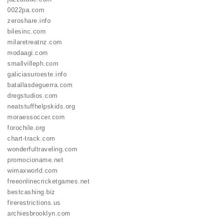
0022pa.com
zeroshare.info
bilesinc.com
milaretreatnz.com
modaagi.com
smallvilleph.com
galiciasuroeste.info
batallasdeguerra.com
dregstudios.com
neatstuffhelpskids.org
moraessoccer.com
forochile.org
chart-track.com
wonderfultraveling.com
promocioname.net
wimaxworld.com
freeonlinecricketgames.net
bestcashing.biz
firerestrictions.us
archiesbrooklyn.com