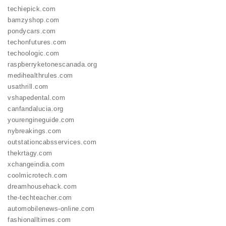
techiepick.com
bamzyshop.com
pondycars.com
techonfutures.com
techoologic.com
raspberryketonescanada.org
medihealthrules.com
usathrill.com
vshapedental.com
canfandalucia.org
yourengineguide.com
nybreakings.com
outstationcabsservices.com
thekrtagy.com
xchangeindia.com
coolmicrotech.com
dreamhousehack.com
the-techteacher.com
automobilenews-online.com
fashionalltimes.com