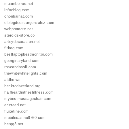
muambeiros.net
infozblog.com
chonbaihat.com
elblogdeoscargonzalez.com
webpromote.net
steroids-store.co
arteydecoracion.net
fithog.com
bestlaptopbestmonitor.com
georginaryland.com
roseandbasil.com
thewhitewhitelights.com
atdhe.ws
heckrodtwetland.org
halfheardinthestillness.com
mybestmassagechair.com
ericreed.net
fluxetine.com
mobilecasino8760.com
betqq3.net