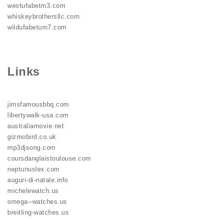
westufabetm3.com
whiskeybrothersllc.com
wildufabetum7.com
Links
jimsfamousbbq.com
libertywalk-usa.com
australiamovie.net
gizmobird.co.uk
mp3djsong.com
coursdanglaistoulouse.com
neptunuslex.com
auguri-di-natale.info
michelewatch.us
omega--watches.us
breitling-watches.us