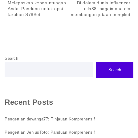
Melepaskan keberuntungan
Di dalam dunia influencer
Anda: Panduan untuk opsi
nila88: bagaimana dia
taruhan S78Bet
membangun jutaan pengikut
Search
Search
Recent Posts
Pengertian dewanga77: Tinjauan Komprehensif
Pengertian JeniusToto: Panduan Komprehensif