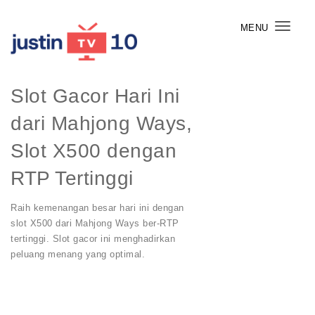
Skip to content
MENU
Togg
navig
Slot Gacor Hari Ini
dari Mahjong Ways,
Slot X500 dengan
RTP Tertinggi
Raih kemenangan besar hari ini dengan
slot X500 dari Mahjong Ways ber-RTP
tertinggi. Slot gacor ini menghadirkan
peluang menang yang optimal.