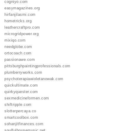
cogniyo.com
easymagazines.org
hirfanjilasmi.com
hometricks.org
leathercraftpro.com
microgridpower.org
mixiqo.com
needglobe.com
ortocoach.com
passionawe.com
pittsburghpaintingprofessionals.com
plumberryworks.com
psychoterapiawioletanowak.com
quickultimate.com
quirkyquester.com
sexmedicineformen.com
shiftripple.com
slotterpercaya.co
smartcoolbox.com
sohanjitfinances.com
soulfulhousemusic.net