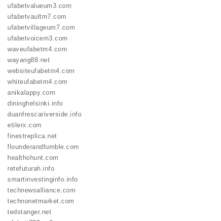
ufabetvalueum3.com
ufabetvaultm7.com
ufabetvillageum7.com
ufabetvoicem3.com
waveufabetm4.com
wayang88.net
websiteufabetm4.com
whiteufabetm4.com
anikalappy.com
dininghelsinki.info
duanfrescariverside.info
etilerx.com
finestreplica.net
flounderandfumble.com
healthohunt.com
retefuturah.info
smartinvestinginfo.info
technewsalliance.com
technonetmarket.com
tedstanger.net