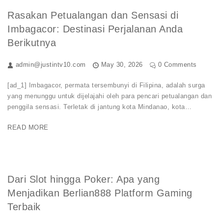
Rasakan Petualangan dan Sensasi di
Imbagacor: Destinasi Perjalanan Anda
Berikutnya
admin@justintv10.com
May 30, 2026
0 Comments
[ad_1] Imbagacor, permata tersembunyi di Filipina, adalah surga
yang menunggu untuk dijelajahi oleh para pencari petualangan dan
penggila sensasi. Terletak di jantung kota Mindanao, kota…
READ MORE
Dari Slot hingga Poker: Apa yang
Menjadikan Berlian888 Platform Gaming
Terbaik