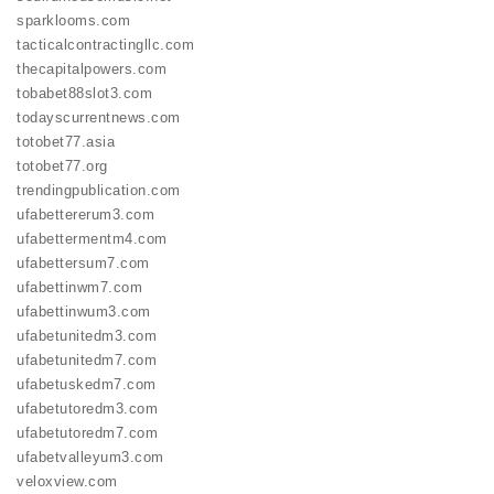
sparklooms.com
tacticalcontractingllc.com
thecapitalpowers.com
tobabet88slot3.com
todayscurrentnews.com
totobet77.asia
totobet77.org
trendingpublication.com
ufabettererum3.com
ufabettermentm4.com
ufabettersum7.com
ufabettinwm7.com
ufabettinwum3.com
ufabetunitedm3.com
ufabetunitedm7.com
ufabetuskedm7.com
ufabetutoredm3.com
ufabetutoredm7.com
ufabetvalleyum3.com
veloxview.com