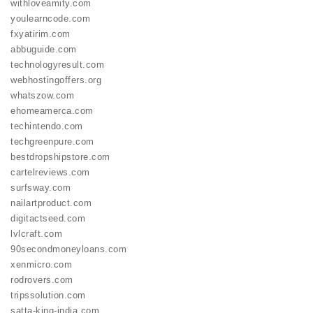
withloveamity.com
youlearncode.com
fxyatirim.com
abbuguide.com
technologyresult.com
webhostingoffers.org
whatszow.com
ehomeamerca.com
techintendo.com
techgreenpure.com
bestdropshipstore.com
cartelreviews.com
surfsway.com
nailartproduct.com
digitactseed.com
lvlcraft.com
90secondmoneyloans.com
xenmicro.com
rodrovers.com
tripssolution.com
satta-king-india.com