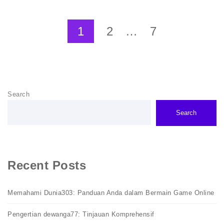
1
2
…
7
Posts pagination
Search
Search
Recent Posts
Memahami Dunia303: Panduan Anda dalam Bermain Game Online
Pengertian dewanga77: Tinjauan Komprehensif