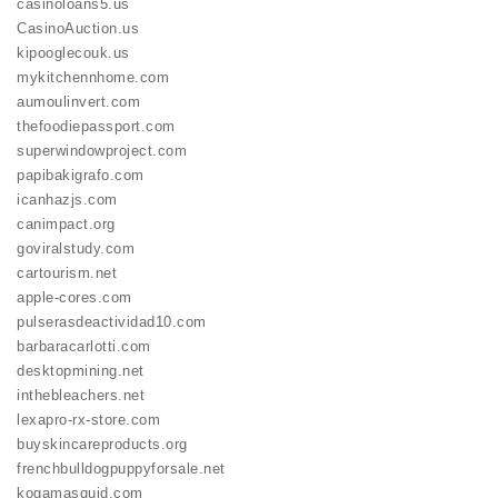
casinoloans5.us
CasinoAuction.us
kipooglecouk.us
mykitchennhome.com
aumoulinvert.com
thefoodiepassport.com
superwindowproject.com
papibakigrafo.com
icanhazjs.com
canimpact.org
goviralstudy.com
cartourism.net
apple-cores.com
pulserasdeactividad10.com
barbaracarlotti.com
desktopmining.net
inthebleachers.net
lexapro-rx-store.com
buyskincareproducts.org
frenchbulldogpuppyforsale.net
kogamasquid.com