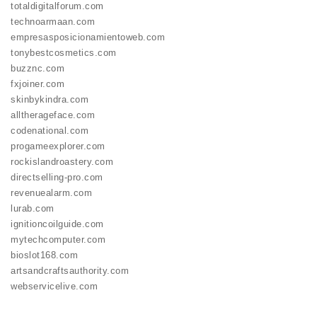
totaldigitalforum.com
technoarmaan.com
empresasposicionamientoweb.com
tonybestcosmetics.com
buzznc.com
fxjoiner.com
skinbykindra.com
alltherageface.com
codenational.com
progameexplorer.com
rockislandroastery.com
directselling-pro.com
revenuealarm.com
lurab.com
ignitioncoilguide.com
mytechcomputer.com
bioslot168.com
artsandcraftsauthority.com
webservicelive.com