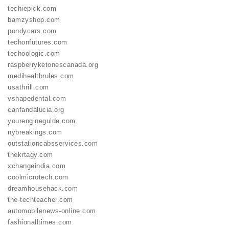
techiepick.com
bamzyshop.com
pondycars.com
techonfutures.com
techoologic.com
raspberryketonescanada.org
medihealthrules.com
usathrill.com
vshapedental.com
canfandalucia.org
yourengineguide.com
nybreakings.com
outstationcabsservices.com
thekrtagy.com
xchangeindia.com
coolmicrotech.com
dreamhousehack.com
the-techteacher.com
automobilenews-online.com
fashionalltimes.com