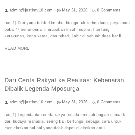
admin@justintv10.com
May 31, 2026
0 Comments
[ad_1] Dari yang tidak diketahui hingga tak terbendung, perjalanan
bakar77 benar-benar merupakan kisah inspiratif tentang
ketekunan, kerja keras, dan tekad. Lahir di sebuah desa kecil…
READ MORE
Dari Cerita Rakyat ke Realitas: Kebenaran
Dibalik Legenda Mposurga
admin@justintv10.com
May 31, 2026
0 Comments
[ad_1] Legenda dan cerita rakyat selalu menjadi bagian menarik
dari budaya manusia, sering kali berfungsi sebagai cara untuk
menjelaskan hal-hal yang tidak dapat dijelaskan atau…