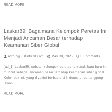
READ MORE
Laskar89: Bagaimana Kelompok Peretas Ini
Menjadi Ancaman Besar terhadap
Keamanan Siber Global
admin@justintv10.com
May 30, 2026
0 Comments
[ad_1] Laskar89, sebuah kelompok peretas terkenal, baru-baru ini
muncul sebagai ancaman besar terhadap keamanan siber global.
Kelompok ini, yang diyakini berbasis di Indonesia, bertanggung
jawab…
READ MORE