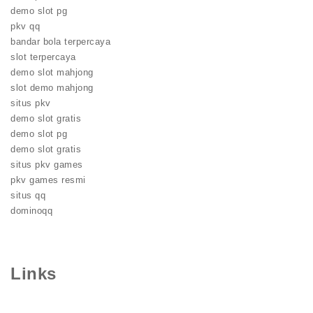
demo slot pg
pkv qq
bandar bola terpercaya
slot terpercaya
demo slot mahjong
slot demo mahjong
situs pkv
demo slot gratis
demo slot pg
demo slot gratis
situs pkv games
pkv games resmi
situs qq
dominoqq
Links