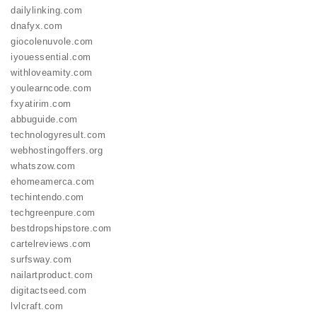
dailylinking.com
dnafyx.com
giocolenuvole.com
iyouessential.com
withloveamity.com
youlearncode.com
fxyatirim.com
abbuguide.com
technologyresult.com
webhostingoffers.org
whatszow.com
ehomeamerca.com
techintendo.com
techgreenpure.com
bestdropshipstore.com
cartelreviews.com
surfsway.com
nailartproduct.com
digitactseed.com
lvlcraft.com