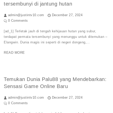
tersembunyi di jantung hutan
admin@justintv10.com
December 27, 2024
0 Comments
[ad_1] Terletak jauh di tengah kehijauan hutan yang subur,
terdapat permata tersembunyi yang menunggu untuk ditemukan –
Elangwin. Dunia magis ini seperti di negeri dongeng,…
READ MORE
Temukan Dunia Palu88 yang Mendebarkan:
Sensasi Game Online Baru
admin@justintv10.com
December 27, 2024
0 Comments