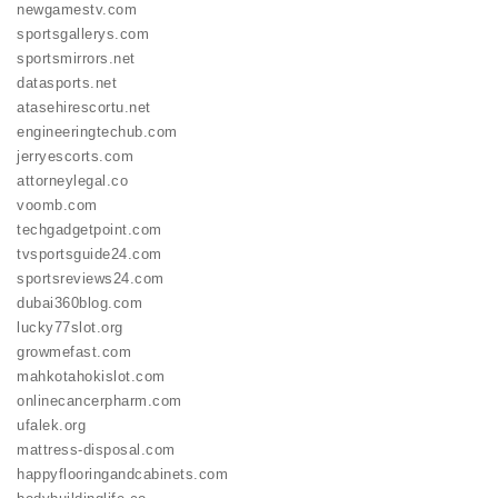
newgamestv.com
sportsgallerys.com
sportsmirrors.net
datasports.net
atasehirescortu.net
engineeringtechub.com
jerryescorts.com
attorneylegal.co
voomb.com
techgadgetpoint.com
tvsportsguide24.com
sportsreviews24.com
dubai360blog.com
lucky77slot.org
growmefast.com
mahkotahokislot.com
onlinecancerpharm.com
ufalek.org
mattress-disposal.com
happyflooringandcabinets.com