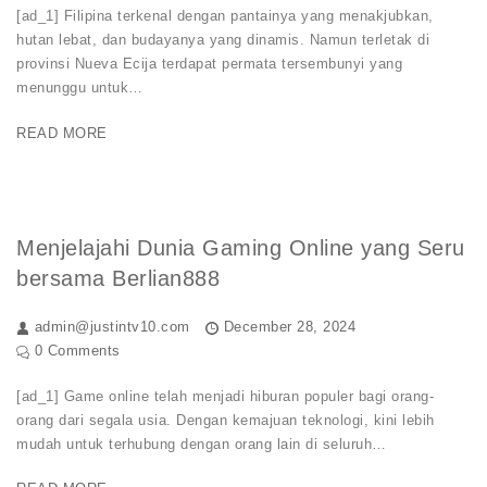
[ad_1] Filipina terkenal dengan pantainya yang menakjubkan,
hutan lebat, dan budayanya yang dinamis. Namun terletak di
provinsi Nueva Ecija terdapat permata tersembunyi yang
menunggu untuk…
READ MORE
Menjelajahi Dunia Gaming Online yang Seru
bersama Berlian888
admin@justintv10.com
December 28, 2024
0 Comments
[ad_1] Game online telah menjadi hiburan populer bagi orang-
orang dari segala usia. Dengan kemajuan teknologi, kini lebih
mudah untuk terhubung dengan orang lain di seluruh…