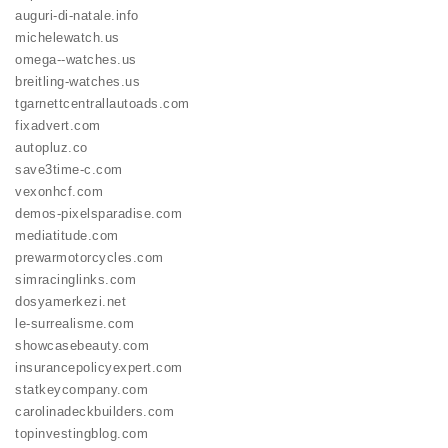
auguri-di-natale.info
michelewatch.us
omega--watches.us
breitling-watches.us
tgarnettcentrallautoads.com
fixadvert.com
autopluz.co
save3time-c.com
vexonhcf.com
demos-pixelsparadise.com
mediatitude.com
prewarmotorcycles.com
simracinglinks.com
dosyamerkezi.net
le-surrealisme.com
showcasebeauty.com
insurancepolicyexpert.com
statkeycompany.com
carolinadeckbuilders.com
topinvestingblog.com