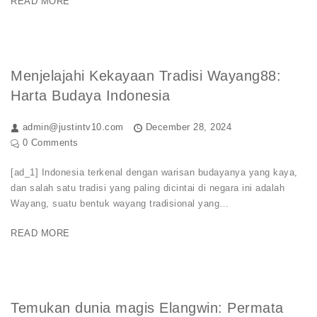
READ MORE
Menjelajahi Kekayaan Tradisi Wayang88:
Harta Budaya Indonesia
admin@justintv10.com
December 28, 2024
0 Comments
[ad_1] Indonesia terkenal dengan warisan budayanya yang kaya,
dan salah satu tradisi yang paling dicintai di negara ini adalah
Wayang, suatu bentuk wayang tradisional yang…
READ MORE
Temukan dunia magis Elangwin: Permata