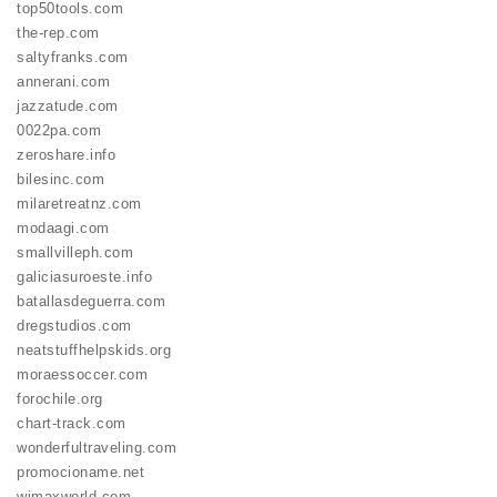
top50tools.com
the-rep.com
saltyfranks.com
annerani.com
jazzatude.com
0022pa.com
zeroshare.info
bilesinc.com
milaretreatnz.com
modaagi.com
smallvilleph.com
galiciasuroeste.info
batallasdeguerra.com
dregstudios.com
neatstuffhelpskids.org
moraessoccer.com
forochile.org
chart-track.com
wonderfultraveling.com
promocioname.net
wimaxworld.com