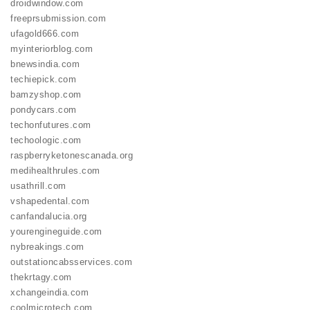
droidwindow.com
freeprsubmission.com
ufagold666.com
myinteriorblog.com
bnewsindia.com
techiepick.com
bamzyshop.com
pondycars.com
techonfutures.com
techoologic.com
raspberryketonescanada.org
medihealthrules.com
usathrill.com
vshapedental.com
canfandalucia.org
yourengineguide.com
nybreakings.com
outstationcabsservices.com
thekrtagy.com
xchangeindia.com
coolmicrotech.com