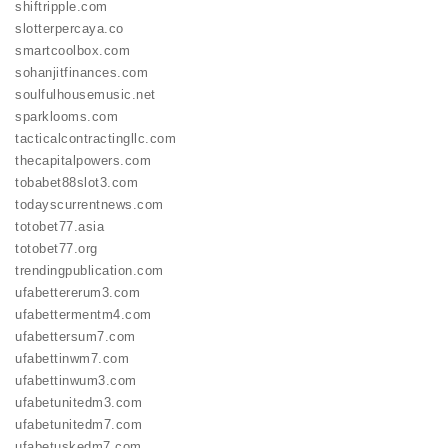
shiftripple.com
slotterpercaya.co
smartcoolbox.com
sohanjitfinances.com
soulfulhousemusic.net
sparklooms.com
tacticalcontractingllc.com
thecapitalpowers.com
tobabet88slot3.com
todayscurrentnews.com
totobet77.asia
totobet77.org
trendingpublication.com
ufabettererum3.com
ufabettermentm4.com
ufabettersum7.com
ufabettinwm7.com
ufabettinwum3.com
ufabetunitedm3.com
ufabetunitedm7.com
ufabetuskedm7.com