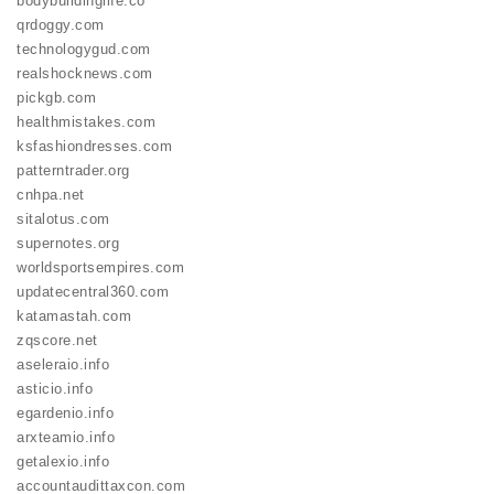
bodybuildinglife.co
qrdoggy.com
technologygud.com
realshocknews.com
pickgb.com
healthmistakes.com
ksfashiondresses.com
patterntrader.org
cnhpa.net
sitalotus.com
supernotes.org
worldsportsempires.com
updatecentral360.com
katamastah.com
zqscore.net
aseleraio.info
asticio.info
egardenio.info
arxteamio.info
getalexio.info
accountaudittaxcon.com