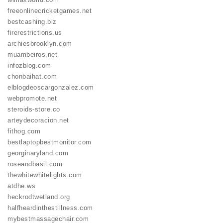
freeonlinecricketgames.net
bestcashing.biz
firerestrictions.us
archiesbrooklyn.com
muambeiros.net
infozblog.com
chonbaihat.com
elblogdeoscargonzalez.com
webpromote.net
steroids-store.co
arteydecoracion.net
fithog.com
bestlaptopbestmonitor.com
georginaryland.com
roseandbasil.com
thewhitewhitelights.com
atdhe.ws
heckrodtwetland.org
halfheardinthestillness.com
mybestmassagechair.com