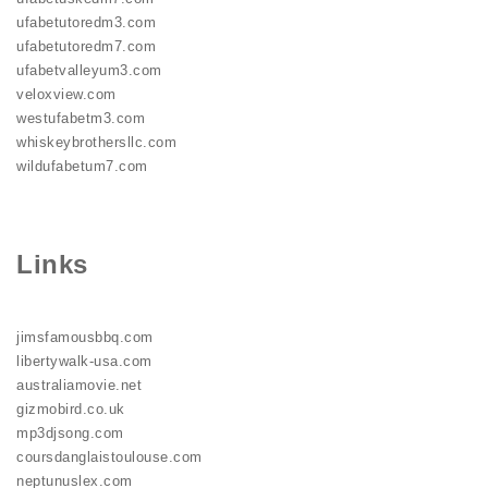
ufabetutoredm3.com
ufabetutoredm7.com
ufabetvalleyum3.com
veloxview.com
westufabetm3.com
whiskeybrothersllc.com
wildufabetum7.com
Links
jimsfamousbbq.com
libertywalk-usa.com
australiamovie.net
gizmobird.co.uk
mp3djsong.com
coursdanglaistoulouse.com
neptunuslex.com