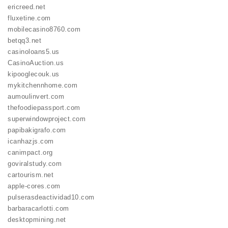
ericreed.net
fluxetine.com
mobilecasino8760.com
betqq3.net
casinoloans5.us
CasinoAuction.us
kipooglecouk.us
mykitchennhome.com
aumoulinvert.com
thefoodiepassport.com
superwindowproject.com
papibakigrafo.com
icanhazjs.com
canimpact.org
goviralstudy.com
cartourism.net
apple-cores.com
pulserasdeactividad10.com
barbaracarlotti.com
desktopmining.net