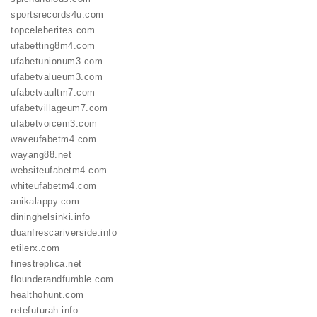
sportsrecords4u.com
topceleberites.com
ufabetting8m4.com
ufabetunionum3.com
ufabetvalueum3.com
ufabetvaultm7.com
ufabetvillageum7.com
ufabetvoicem3.com
waveufabetm4.com
wayang88.net
websiteufabetm4.com
whiteufabetm4.com
anikalappy.com
dininghelsinki.info
duanfrescariverside.info
etilerx.com
finestreplica.net
flounderandfumble.com
healthohunt.com
retefuturah.info